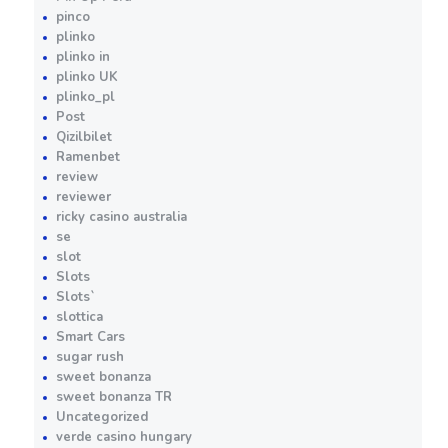
pinco
plinko
plinko in
plinko UK
plinko_pl
Post
Qizilbilet
Ramenbet
review
reviewer
ricky casino australia
se
slot
Slots
Slots`
slottica
Smart Cars
sugar rush
sweet bonanza
sweet bonanza TR
Uncategorized
verde casino hungary