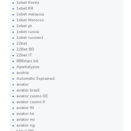
1xbet Korea
1xbet KR
1xbet malaysia
1xbet Morocco
1xbet pt
1xbet russia
1xbet russian1
22bet
22Bet BD
22bet IT
888starz bd
Aparkalypse
austria
Automatic Explained
aviator
aviator brazil
aviator casino DE
aviator casino fr
aviator IN
aviator ke
aviator mz
aviator ng