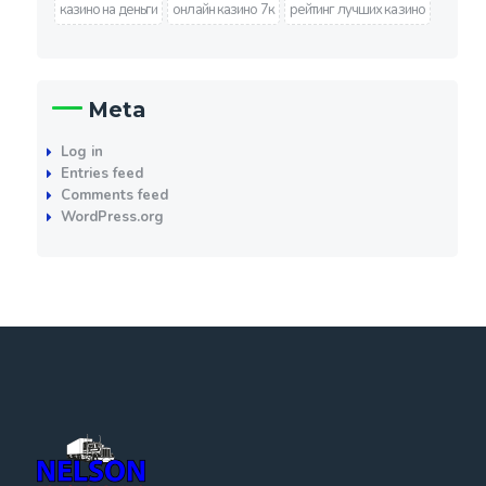
казино на деньги
онлайн казино 7к
рейтинг лучших казино
Meta
Log in
Entries feed
Comments feed
WordPress.org