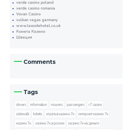
verde casino poland
verde casino romania
Vovan Casino
vulkan vegas germany
www.leasidehotel.co.uk
Комета Казино
Швеция
Comments
Tags
drivers
information
insurers
passengers
r7 casino
sidewalk
tickets
играть в казино 7к
интернет казино 7к
казино 7к
казино 7к в россии
казино 7к на деньги