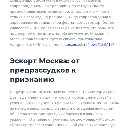
Если раньше эскорт услуги москва ограничивались
сопровождением на мероприятия, то сегодня спектр
предложений значительно шире: от деловых ужинов и
отдыха в загородных резиденциях до сопровождения в
зарубежные поездки. Такой формат делает эскорт более
универсальным и приемлемым даже для тех, кто раньше с
недоверием относился к подобным услугам. О развитии
этого направления свидетельствуют и тематические
материалы в СМИ, например,
https://mash.ru/news/196717/
.
Эскорт Москва: от
предрассудков к
признанию
Индустрия эскорта в столице переживает трансформацию.
Все чаще клиенты ищут не просто “проститутки москва”, а
услуги высокого уровня, где личные качества модели важны
не меньше внешности. Это говорит о смещении ценностей
общества в сторону культуры общения и взаимного
уважения. В отличие от уличных предложений, VIP эскорт
москва предлагает совершенно иной уровень сервиса, где