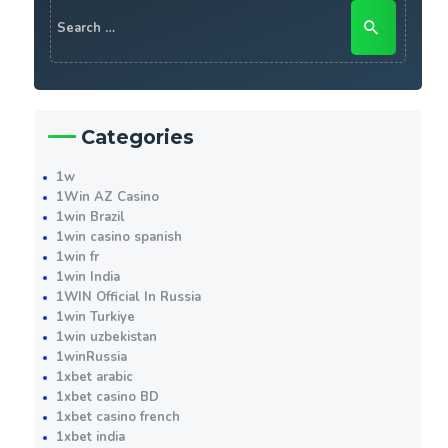
Search
for:
Categories
1w
1Win AZ Casino
1win Brazil
1win casino spanish
1win fr
1win India
1WIN Official In Russia
1win Turkiye
1win uzbekistan
1winRussia
1xbet arabic
1xbet casino BD
1xbet casino french
1xbet india