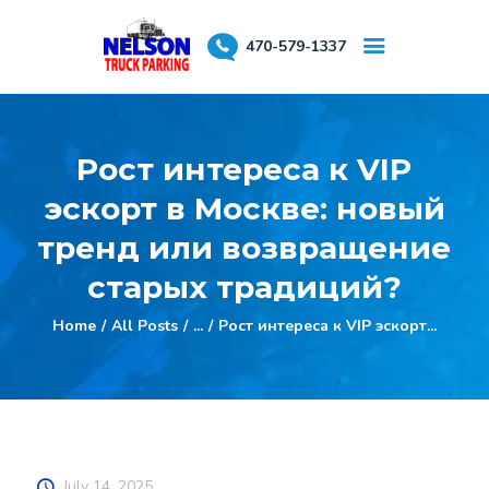
470-579-1337
About Us
Рост интереса к VIP
Testimonials
эскорт в Москве: новый
Reserve a Spot
тренд или возвращение
старых традиций?
Home
All Posts
...
Рост интереса к VIP эскорт...
July 14, 2025