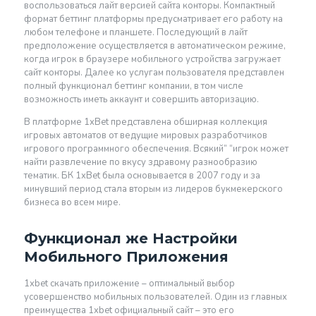
воспользоваться лайт версией сайта конторы. Компактный
формат беттинг платформы предусматривает его работу на
любом телефоне и планшете. Последующий в лайт
предположение осуществляется в автоматическом режиме,
когда игрок в браузере мобильного устройства загружает
сайт конторы. Далее ко услугам пользователя представлен
полный функционал беттинг компании, в том числе
возможность иметь аккаунт и совершить авторизацию.
В платформе 1xBet представлена обширная коллекция
игровых автоматов от ведущие мировых разработчиков
игрового программного обеспечения. Всякий” “игрок может
найти развлечение по вкусу здравому разнообразию
тематик. БК 1xBet была основывается в 2007 году и за
минувший период стала вторым из лидеров букмекерского
бизнеса во всем мире.
Функционал же Настройки
Мобильного Приложения
1xbet скачать приложение – оптимальный выбор
усовершенство мобильных пользователей. Один из главных
преимущества 1xbet официальный сайт – это его