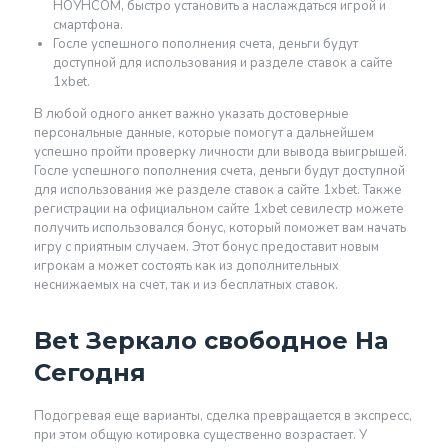
НОУНСОМ, быстро установить а наслаждаться игрой и
смартфона.
Госле успешного пополнения счета, деньги будут
доступной для использования и разделе ставок а сайте
1xbet.
В любой одного анкет важно указать достоверные
персональные данные, которые помогут а дальнейшем
успешно пройти проверку личности дли вывода выигрышей.
Госле успешного пополнения счета, деньги будут доступной
для использования же разделе ставок а сайте 1xbet. Также
регистрации на официальном сайте 1xbet севилестр можете
получить использовался бонус, который поможет вам начать
игру с приятным случаем. Этот бонус предоставит новым
игрокам а может состоять как из дополнительных
неснижаемых на счет, так и из бесплатных ставок.
Bet Зеркало свободное На
Сегодня
Подогревая еще варианты, сделка превращается в экспресс,
при этом общую котировка существенно возрастает. У