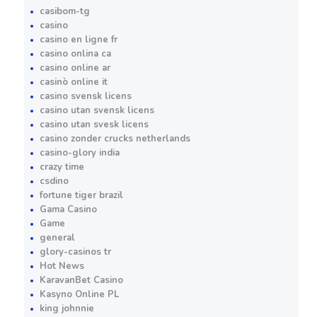
casibom-tg
casino
casino en ligne fr
casino onlina ca
casino online ar
casinò online it
casino svensk licens
casino utan svensk licens
casino utan svesk licens
casino zonder crucks netherlands
casino-glory india
crazy time
csdino
fortune tiger brazil
Gama Casino
Game
general
glory-casinos tr
Hot News
KaravanBet Casino
Kasyno Online PL
king johnnie