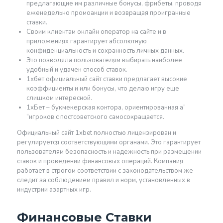
предлагающие им различные бонусы, фрибеты, проводя
еженедельно промоакции и возвращая проигранные
ставки.
Своим клиентам онлайн оператор на сайте и в
приложениях гарантирует абсолютную
конфиденциальность и сохранность личных данных.
Это позволяла пользователям выбирать наиболее
удобный и удачен способ ставок.
1хбет официальный сайт ставки предлагает высокие
коэффициенты и или бонусы, что делаю игру еще
слишком интересной.
1хБет – букмекерская контора, ориентированная а”
“игроков с постсоветского самосокращается.
Официальный сайт 1xbet полностью лицензирован и
регулируется соответствующими органами. Это гарантирует
пользователям безопасность и надежность при размещении
ставок и проведении финансовых операций. Компания
работает в строгом соответствии с законодательством же
следит за соблюдением правил и норм, установленных в
индустрии азартных игр.
Финансовые Ставки