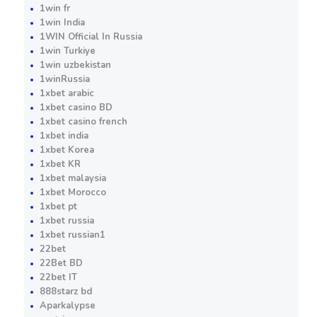
1win fr
1win India
1WIN Official In Russia
1win Turkiye
1win uzbekistan
1winRussia
1xbet arabic
1xbet casino BD
1xbet casino french
1xbet india
1xbet Korea
1xbet KR
1xbet malaysia
1xbet Morocco
1xbet pt
1xbet russia
1xbet russian1
22bet
22Bet BD
22bet IT
888starz bd
Aparkalypse