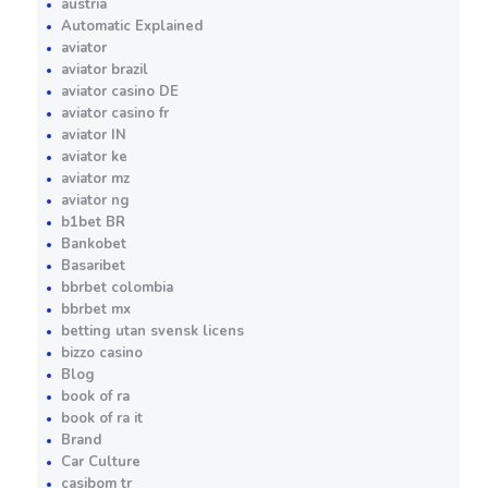
austria
Automatic Explained
aviator
aviator brazil
aviator casino DE
aviator casino fr
aviator IN
aviator ke
aviator mz
aviator ng
b1bet BR
Bankobet
Basaribet
bbrbet colombia
bbrbet mx
betting utan svensk licens
bizzo casino
Blog
book of ra
book of ra it
Brand
Car Culture
casibom tr