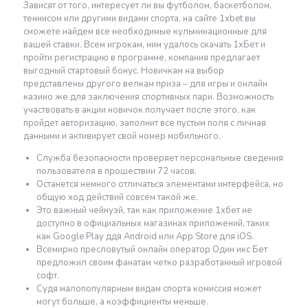
Зависят от того, интересует ли вы футболом, баскетболом,
теннисом или другими видами спорта, на сайте 1xbet вы
сможете найдем все необходимые кульминационные для
вашей ставки. Всем игрокам, ним удалось скачать 1хБет и
пройти регистрацию в программе, компания предлагает
выгодный стартовый бонус. Новичкам на выбор
представлены другого велкам приза – для игры и онлайн
казино же для заключения спортивных пари. Возможность
участвовать в акции новичок получает после этого, как
пройдет авторизацию, заполнит все пустым поля с личная
данными и активирует свой номер мобильного.
Служба безопасности проверяет персональные сведения
пользователя в прошествии 72 часов.
Останется немного отличаться элементами интерфейса, но
общую ход действий совсем такой же.
Это важный чейнуэй, так как приложение 1хбет не
доступно в официальных магазинах приложений, таких
как Google Play ддя Android или App Store для iOS.
Всемирно пресловутый онлайн оператор Один икс Бет
предложил своим фанатам четко разработанный игровой
софт.
Судя малопопулярным видам спорта комиссия может
могут больше, а коэффициенты меньше.