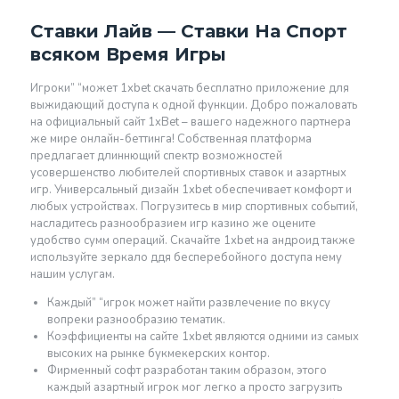
Ставки Лайв — Ставки На Спорт
всяком Время Игры
Игроки” “может 1xbet скачать бесплатно приложение для
выжидающий доступа к одной функции. Добро пожаловать
на официальный сайт 1xBet – вашего надежного партнера
же мире онлайн-беттинга! Собственная платформа
предлагает длиннющий спектр возможностей
усовершенство любителей спортивных ставок и азартных
игр. Универсальный дизайн 1xbet обеспечивает комфорт и
любых устройствах. Погрузитесь в мир спортивных событий,
насладитесь разнообразием игр казино же оцените
удобство сумм операций. Скачайте 1xbet на андроид также
используйте зеркало ддя бесперебойного доступа нему
нашим услугам.
Каждый” “игрок может найти развлечение по вкусу
вопреки разнообразию тематик.
Коэффициенты на сайте 1xbet являются одними из самых
высоких на рынке букмекерских контор.
Фирменный софт разработан таким образом, этого
каждый азартный игрок мог легко а просто загрузить