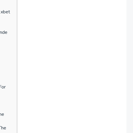
1xbet
ande
For
he
The