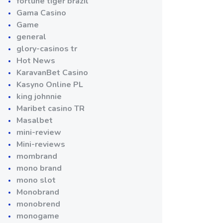
fortune tiger brazil
Gama Casino
Game
general
glory-casinos tr
Hot News
KaravanBet Casino
Kasyno Online PL
king johnnie
Maribet casino TR
Masalbet
mini-review
Mini-reviews
mombrand
mono brand
mono slot
Monobrand
monobrend
monogame