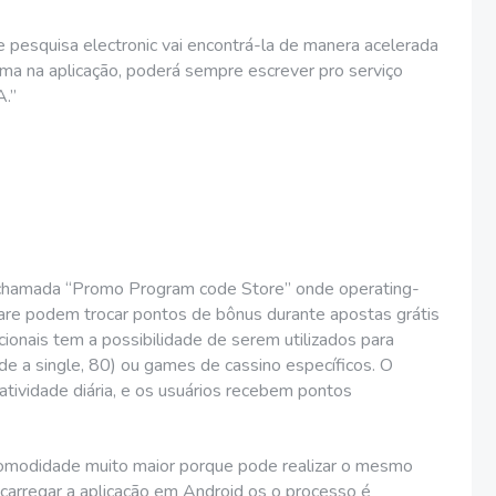
 pesquisa electronic vai encontrá-la de manera acelerada
ma na aplicação, poderá sempre escrever pro serviço
A.”
a chamada “Promo Program code Store” onde operating-
are podem trocar pontos de bônus durante apostas grátis
cionais tem a possibilidade de serem utilizados para
de a single, 80) ou games de cassino específicos. O
ividade diária, e os usuários recebem pontos
 comodidade muito maior porque pode realizar o mesmo
scarregar a aplicação em Android os o processo é