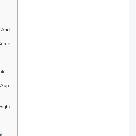
d And
 Some
pk
 App
p
Right
le