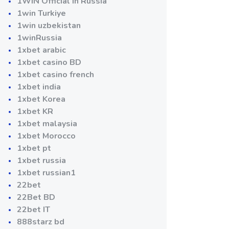
1WIN Official In Russia
1win Turkiye
1win uzbekistan
1winRussia
1xbet arabic
1xbet casino BD
1xbet casino french
1xbet india
1xbet Korea
1xbet KR
1xbet malaysia
1xbet Morocco
1xbet pt
1xbet russia
1xbet russian1
22bet
22Bet BD
22bet IT
888starz bd