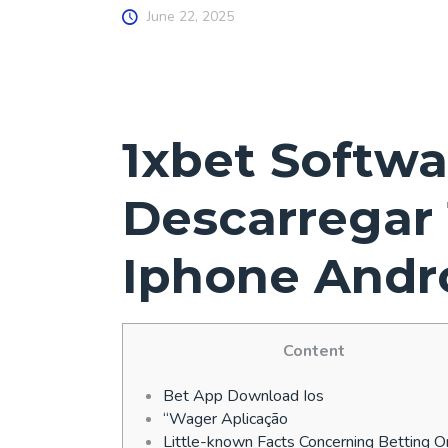
June 22, 2025
1xbet Softwa
Descarregar 
Iphone Andr
Content
Bet App Download Ios
“Wager Aplicação
Little-known Facts Concerning Betting O