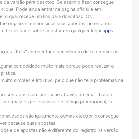
 da versão para desktop. Se assim o fizer, consegue
lique. Pode ainda entrar na página oficial e em
l o qual recebe um link para download. Os
the organizar melhor since suas apostas, no entanto,
a flexibilidade sobre apostar em qualquer lugar
apps
Ligações Úteis” apresentar o seu número de telemóvel os
 alguma comodidade muito mais porque pode realizar o
prática.
uito simples e intuitivo, pelo que não terá problemas na
presentados (com um clique através do email-based,
as informações necessárias e o código promocional, se
ncionalidades são igualmente ótimas electronic consegue
 ver because suas apostas.
 odaie de apostas não é diferente do registro na versão