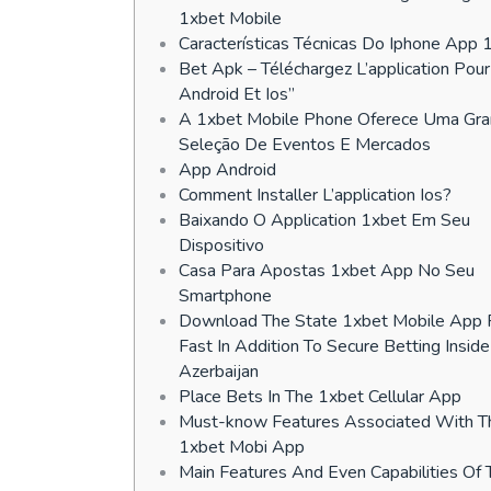
1xbet Mobile
Características Técnicas Do Iphone App 
Bet Apk – Téléchargez L’application Pour
Android Et Ios”
A 1xbet Mobile Phone Oferece Uma Gr
Seleção De Eventos E Mercados
App Android
Comment Installer L’application Ios?
Baixando O Application 1xbet Em Seu
Dispositivo
Casa Para Apostas 1xbet App No Seu
Smartphone
Download The State 1xbet Mobile App 
Fast In Addition To Secure Betting Inside
Azerbaijan
Place Bets In The 1xbet Cellular App
Must-know Features Associated With T
1xbet Mobi App
Main Features And Even Capabilities Of 