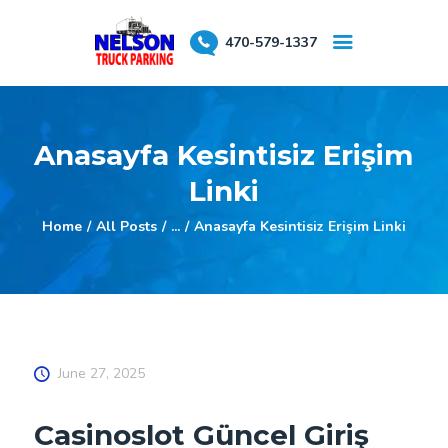
470-579-1337
About Us
Anasayfa Kesintisiz Erişim
Testimonials
Linki
Reserve a Spot
Home
All Posts
...
Anasayfa Kesintisiz Erişim Linki
June 27, 2025
Casinoslot Güncel Giriş