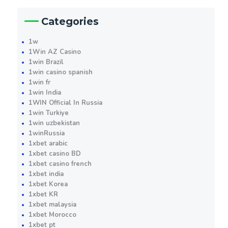
Categories
1w
1Win AZ Casino
1win Brazil
1win casino spanish
1win fr
1win India
1WIN Official In Russia
1win Turkiye
1win uzbekistan
1winRussia
1xbet arabic
1xbet casino BD
1xbet casino french
1xbet india
1xbet Korea
1xbet KR
1xbet malaysia
1xbet Morocco
1xbet pt