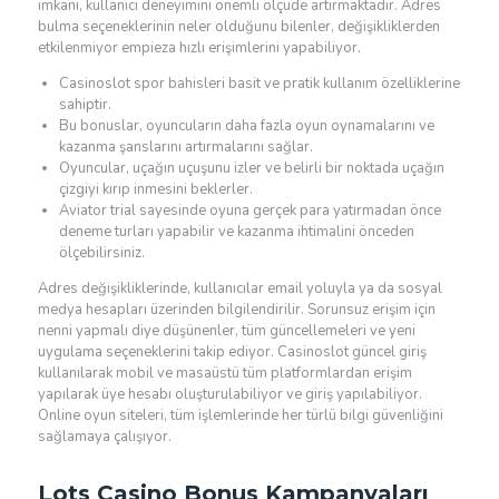
imkanı, kullanıcı deneyimini önemli ölçüde artırmaktadır. Adres
bulma seçeneklerinin neler olduğunu bilenler, değişikliklerden
etkilenmiyor empieza hızlı erişimlerini yapabiliyor.
Casinoslot spor bahisleri basit ve pratik kullanım özelliklerine
sahiptir.
Bu bonuslar, oyuncuların daha fazla oyun oynamalarını ve
kazanma şanslarını artırmalarını sağlar.
Oyuncular, uçağın uçuşunu izler ve belirli bir noktada uçağın
çizgiyi kırıp inmesini beklerler.
Aviator trial sayesinde oyuna gerçek para yatırmadan önce
deneme turları yapabilir ve kazanma ihtimalini önceden
ölçebilirsiniz.
Adres değişikliklerinde, kullanıcılar email yoluyla ya da sosyal
medya hesapları üzerinden bilgilendirilir. Sorunsuz erişim için
nenni yapmalı diye düşünenler, tüm güncellemeleri ve yeni
uygulama seçeneklerini takip ediyor. Casinoslot güncel giriş
kullanılarak mobil ve masaüstü tüm platformlardan erişim
yapılarak üye hesabı oluşturulabiliyor ve giriş yapılabiliyor.
Online oyun siteleri, tüm işlemlerinde her türlü bilgi güvenliğini
sağlamaya çalışıyor.
Lots Casino Bonus Kampanyaları