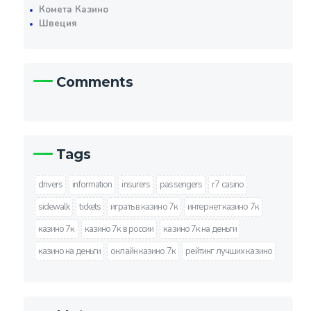
Комета Казино
Швеция
Comments
Tags
drivers
information
insurers
passengers
r7 casino
sidewalk
tickets
играть в казино 7к
интернет казино 7к
казино 7к
казино 7к в россии
казино 7к на деньги
казино на деньги
онлайн казино 7к
рейтинг лучших казино