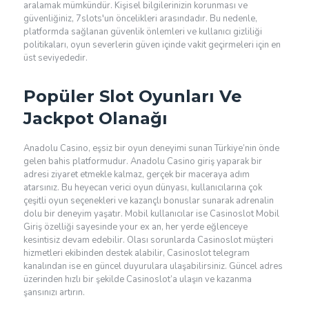
aralamak mümkündür. Kişisel bilgilerinizin korunması ve
güvenliğiniz, 7slots′un öncelikleri arasındadır. Bu nedenle,
platformda sağlanan güvenlik önlemleri ve kullanıcı gizliliği
politikaları, oyun severlerin güven içinde vakit geçirmeleri için en
üst seviyededir.
Popüler Slot Oyunları Ve
Jackpot Olanağı
Anadolu Casino, eşsiz bir oyun deneyimi sunan Türkiye’nin önde
gelen bahis platformudur. Anadolu Casino giriş yaparak bir
adresi ziyaret etmekle kalmaz, gerçek bir maceraya adım
atarsınız. Bu heyecan verici oyun dünyası, kullanıcılarına çok
çeşitli oyun seçenekleri ve kazançlı bonuslar sunarak adrenalin
dolu bir deneyim yaşatır. Mobil kullanıcılar ise Casinoslot Mobil
Giriş özelliği sayesinde your ex an, her yerde eğlenceye
kesintisiz devam edebilir. Olası sorunlarda Casinoslot müşteri
hizmetleri ekibinden destek alabilir, Casinoslot telegram
kanalından ise en güncel duyurulara ulaşabilirsiniz. Güncel adres
üzerinden hızlı bir şekilde Casinoslot’a ulaşın ve kazanma
şansınızı artırın.