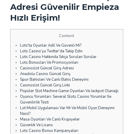
Adresi Güvenilir Empieza
Hızlı Erişim!
Content
Lots′ta Oyunlar Adil Ve Güvenli Mi?
Lots Casino’yu Twitter’da Takip Edin
Lots Casino Hakkında Sıkça Sorulan Sorular
Lots Bonusları Ve Promosyonları
Casinoslot Güncel Giriş Adresi
Anadolu Casino Güncel Giriş
Spor Bahisleri Ve Canlı Bahis Deneyimi
Casinoslot Güncel Giriş Linki
Popüler Slot Machine Game Oyunları Ve Jackpot Olanağı
Oyuncu Yorumları: Several Slots Casino Yorumlar Ile
Güvenilirlik Testi
Lot Mobil Uygulaması Var Mı Ve Mobil Oyun Deneyimi
Nasıl?
Masa Oyunları Ve Canlı Krupiyeler
Güvenlik Ve Lisans
Lots Casino Bonus Kampanyaları