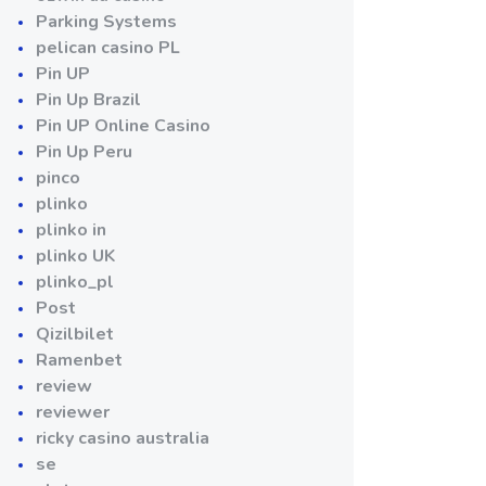
Parking Systems
pelican casino PL
Pin UP
Pin Up Brazil
Pin UP Online Casino
Pin Up Peru
pinco
plinko
plinko in
plinko UK
plinko_pl
Post
Qizilbilet
Ramenbet
review
reviewer
ricky casino australia
se