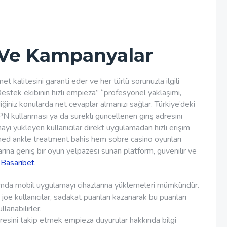
 Ve Kampanyalar
kalitesini garanti eder ve her türlü sorunuzla ilgili
estek ekibinin hızlı empieza” “profesyonel yaklaşımı,
ndiğiniz konularda net cevaplar almanızı sağlar. Türkiye’deki
VPN kullanması ya da sürekli güncellenen giriş adresini
yı yükleyen kullanıcılar direkt uygulamadan hızlı erişim
ined ankle treatment bahis hem sobre casino oyunları
arına geniş bir oyun yelpazesi sunan platform, güvenilir ve
r
Basaribet
.
adımda mobil uygulamayı cihazlarına yüklemeleri mümkündür.
joe kullanıcılar, sadakat puanları kazanarak bu puanları
llanabilirler.
resini takip etmek empieza duyurular hakkında bilgi