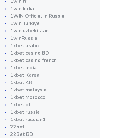
1win fr
1win India
1WIN Official In Russia
1win Turkiye
1win uzbekistan
1winRussia
1xbet arabic
1xbet casino BD
1xbet casino french
1xbet india
1xbet Korea
1xbet KR
1xbet malaysia
1xbet Morocco
1xbet pt
1xbet russia
1xbet russian1
22bet
22Bet BD