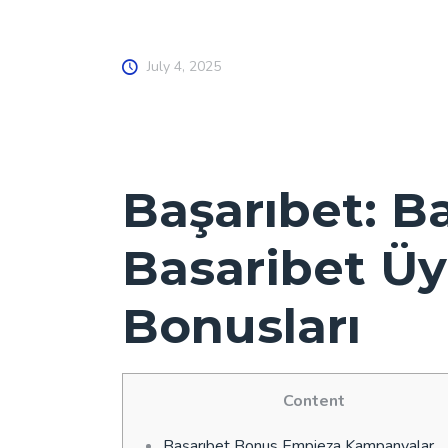
July 4, 2025
Başarıbet: Ba
Basaribet Üy
Bonusları
Content
Başarıbet Bonus Empieza Kampanyalar