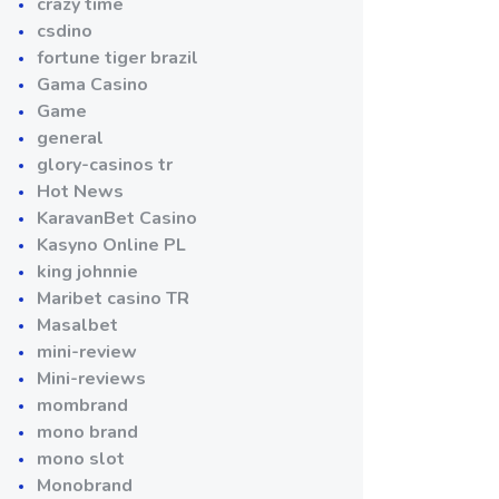
crazy time
csdino
fortune tiger brazil
Gama Casino
Game
general
glory-casinos tr
Hot News
KaravanBet Casino
Kasyno Online PL
king johnnie
Maribet casino TR
Masalbet
mini-review
Mini-reviews
mombrand
mono brand
mono slot
Monobrand