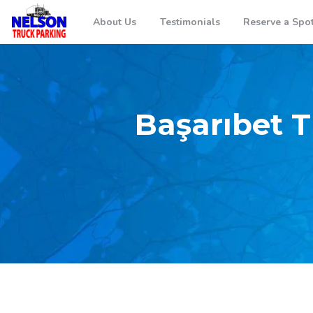
About Us
Testimonials
Reserve a Spo
Başarıbet T