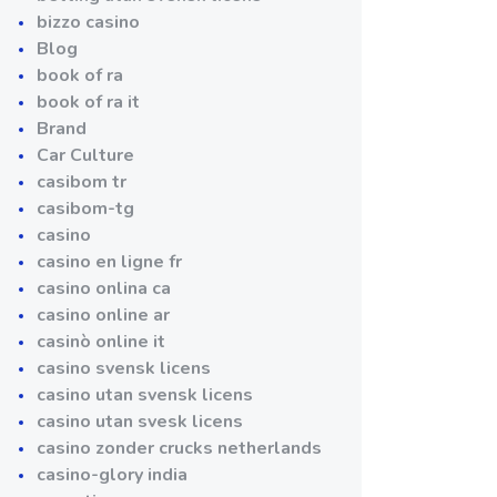
bizzo casino
Blog
book of ra
book of ra it
Brand
Car Culture
casibom tr
casibom-tg
casino
casino en ligne fr
casino onlina ca
casino online ar
casinò online it
casino svensk licens
casino utan svensk licens
casino utan svesk licens
casino zonder crucks netherlands
casino-glory india