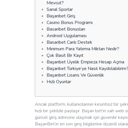
Mevcut?
Sanal Sporlar
Başarıbet Giriş
Casino Bonus Programı
Basaribet Bonusları
Android Uygulaması
Basaribet Canlı Destek
Minimum Para Yatırma Miktarı Nedir?
Çok Basit Bir Kayıt
Başarıbet Üyelik Empieza Hesap Açma
Başarıbet Türkiye’ye Nasıl Kaydolabilirim
Başarıbet Lisans Ve Güvenlik
Hızlı Oyunlar
Ancak platform, kullanıcılarının kesintisiz bir şek
hızlı bir şekilde paylaşır. Başarı bet’in sah web
güncel giriş adresine ulaşmak için güvenilir kayna
BaşarıBet‘in en son giriş bilgilerine düzenli olar