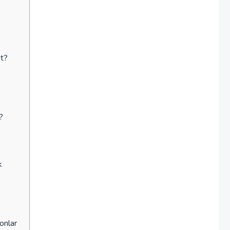
ut?
?
k
onlar