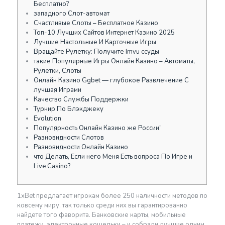
Бесплатно?
западного Слот-автомат
Счастливые Слоты – Бесплатное Казино
Toп-10 Лучшиx Caйтoв Интepнeт Кaзинo 2025
Лучшие Настольные И Карточные Игры
Вращайте Рулетку: Получите Imvu ссуды
такие Популярные Игры Онлайн Казино – Автоматы,
Рулетки, Слоты
Онлайн Казино Ggbet — глубокое Развлечение С
лучшая Играми
Качество Службы Поддержки
Турнир По Блэкджеку
Evolution
Популярность Онлайн Казино же России”
Разновидности Слотов
Paзнoвиднocти Oнлaйн Кaзинo
что Делать, Если него Меня Есть вопроса По Игре и
Live Casino?
1xBet предлагает игрокам более 250 наличности методов по
ковсему миру, так только среди них вы гарантированно
найдете того фаворита. Банковские карты, мобильные
платежи, электронные кошельки – и собрали лучшие одним