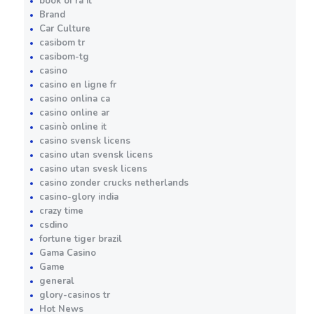
book of ra it
Brand
Car Culture
casibom tr
casibom-tg
casino
casino en ligne fr
casino onlina ca
casino online ar
casinò online it
casino svensk licens
casino utan svensk licens
casino utan svesk licens
casino zonder crucks netherlands
casino-glory india
crazy time
csdino
fortune tiger brazil
Gama Casino
Game
general
glory-casinos tr
Hot News