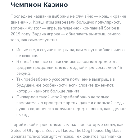
Чeмпиoн Кaзинo
Последнее название выбраны не случайно — краши крайне
динамичны. Краш игры завоевали большую популярность
вопреки Aviator — игре, выпущенной компанией Spribe в
2019 году. Задача игрока — обналичить выигрыш самого
того, как самолет улетит.
Иначе же, в случае выигрыша, вам могут вообще ничего
не вывести.
В онлайн же все ставки считаются компьютером, хотя
средняя продолжительность одной игры составляет 45
секунд.
Так пребезбожно ускорите получение выигрыша в
будущем, же особенности, если словите джек-пот,
который намного больше лимита.
Пиппардом такой игрой пребезбожно не только
замечательно проведете время, даже и с пользой, ведь
нужно хорошенько подумать перед намного, как сделать
выход.
Порой какой игрок только слышал про которые слоты, как
Gates of Olympus, Zeus vs Hades, The Dog House, Big Bass
Bonanza только Starlight Princess. Тех фанатов прагматика