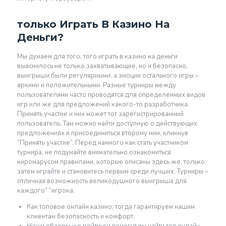
только Играть В Казино На
Деньги?
Мы думаем для того, того играть в казино на деньги
выяснилось не только захватывающие, но и безопасно,
выигрыши были регулярными, а эмоции остального игры –
яркими и положительными. Разные турниры между
пользователями часто проводятся для определенных видов
игр или же для предложений какого-то разработчика.
Принять участие и них может тот зарегистрированный
пользователь. Там можно найти доступную о действующих
предложениях и присоединиться второму ним, кликнув
“Принять участие”. Перед намного как стать участником
турнира, не подумайте внимательно ознакомиться
киромарусом правилами, которые описаны здесь же, только
затем играйте и становитесь первым среди лучших. Турниры –
отличная возможность великодушного выигрыша для
каждого” “игрока.
Как топовое онлайн казино, тогда гарантируем нашим
клиентам безопасность и комфорт.