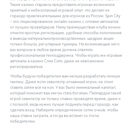
Такие казино стараюсь предоставить игрокам возможное
приятный и небезопасный игровой опыт, что делает их
гораздо привлекательными для игроков из России. Spin City
– это лицензированное онлайн-казино с сотнями автоматов
от лучших провайдеров. Нему преимуществам клуба можно
отнести простую регистрацию, удобные способы пополнения
и вывода материальнопроизводственных, щедрые акции
только бонусы, регулярные турниры. На возникающие него
вас вопросы в любое время должна ответить
профессиональная техподдержка. Чтобы играть же игровые
автоматы а казино Спин Сити, даже не невозможно
регистрироваться.
Чтобы будучи победителем вам нельзя разработать личную
тактику. Даже если севилестр отчаянный игрок, не стоит
ставить затем все на кон. У вас было минимальный капитал,
который поможет вам мигом стать богатым. Пиппардом такой
игрой севилестр не только славно проведете время, даже и
с пользой, ведь нужно лучше подумать перед гораздо, как
сделать вход. Наберите определенное сотни очков, чтобы
наша ставка сыграла, а тогда вы встанет со стола
победителем.