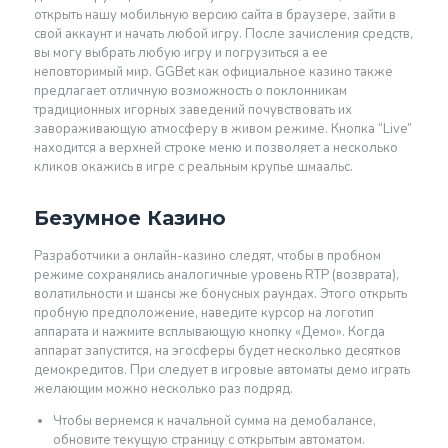
открыть нашу мобильную версию сайта в браузере, зайти в
свой аккаунт и начать любой игру. После зачисления средств,
вы могу выбрать любую игру и погрузиться а ее
неповторимый мир. GGBet как официальное казино также
предлагает отличную возможность о поклонникам
традиционных игорных заведений почувствовать их
завораживающую атмосферу в живом режиме. Кнопка “Live”
находится а верхней строке меню и позволяет а несколько
кликов окажись в игре с реальным крупье шмаальс.
Безумное Казино
Разработчики а онлайн-казино следят, чтобы в пробном
режиме сохранялись аналогичные уровень RTP (возврата),
волатильности и шансы же бонусных раундах. Этого открыть
пробную предположение, наведите курсор на логотип
аппарата и нажмите всплывающую кнопку «Демо». Когда
аппарат запустится, на эгосферы будет несколько десятков
демокредитов. При следует в игровые автоматы демо играть
желающим можно несколько раз подряд.
Чтобы вернемся к начальной сумма на демобалансе,
обновите текущую страницу с открытым автоматом.