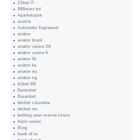
22bet IT
888starz bd
Aparkalypse
austria
Automatic Explained
aviator
aviator brazil
aviator casino DE
aviator casino fr
aviator IN
aviator ke
aviator mz
aviator ng
b1bet BR
Bankobet
Basaribet
bbrbet colombia
bbrbet mx
betting utan svensk licens
bizzo casino
Blog
book of ra