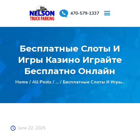
470-579-1337
About Us
Бесплатные Слоты И
Testimonials
Игры Казино Играйте
Reserve a Spot
Бесплатно Онлайн
Home
All Posts
...
Бесплатные Слоты И Игры...
June 22, 2025