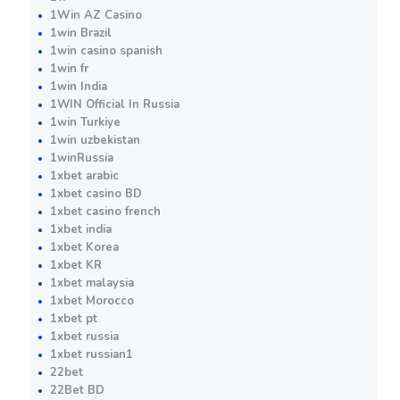
1Win AZ Casino
1win Brazil
1win casino spanish
1win fr
1win India
1WIN Official In Russia
1win Turkiye
1win uzbekistan
1winRussia
1xbet arabic
1xbet casino BD
1xbet casino french
1xbet india
1xbet Korea
1xbet KR
1xbet malaysia
1xbet Morocco
1xbet pt
1xbet russia
1xbet russian1
22bet
22Bet BD