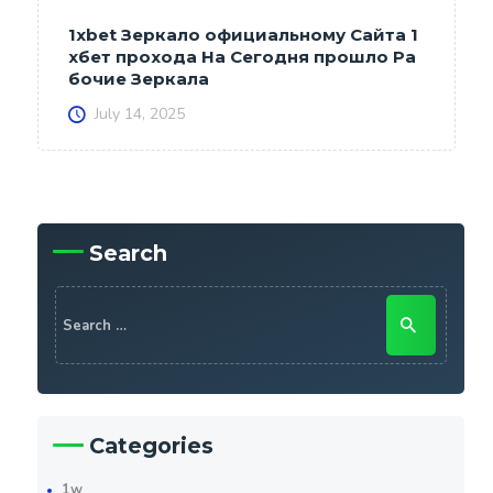
1xbet Зеркало официальному Сайта 1
хбет прохода На Сегодня прошло Ра
бочие Зеркала
July 14, 2025
Search
Search
for:
Categories
1w