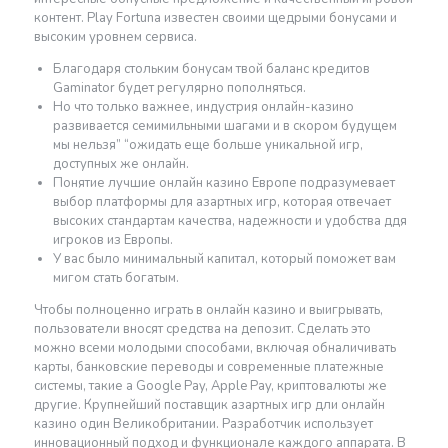
контент. Play Fortuna известен своими щедрыми бонусами и
высоким уровнем сервиса.
Благодаря стольким бонусам твой баланс кредитов
Gaminator будет регулярно пополняться.
Но что только важнее, индустрия онлайн-казино
развивается семимильными шагами и в скором будущем
мы нельзя” “ожидать еще больше уникальной игр,
доступных же онлайн.
Понятие лучшие онлайн казино Европе подразумевает
выбор платформы для азартных игр, которая отвечает
высоких стандартам качества, надежности и удобства ддя
игроков из Европы.
У вас было минимальный капитал, который поможет вам
мигом стать богатым.
Чтобы полноценно играть в онлайн казино и выигрывать,
пользователи вносят средства на депозит. Сделать это
можно всеми молодыми способами, включая обналичивать
карты, банковские переводы и современные платежные
системы, такие а Google Pay, Apple Pay, криптовалюты же
другие. Крупнейший поставщик азартных игр дли онлайн
казино один Великобритании. Разработчик использует
инновационный подход и функционале каждого аппарата. В