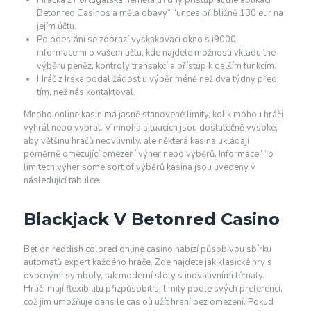
Hráčka z Portugalska neměla tři dny přístup at the aplikaci
Betonred Casinos a měla obavy” “unces přibližně 130 eur na
jejím účtu.
Po odeslání se zobrazí vyskakovací okno s i9000
informacemi o vašem účtu, kde najdete možnosti vkladu the
výběru peněz, kontroly transakcí a přístup k dalším funkcím.
Hráč z Irska podal žádost u výběr méně než dva týdny před
tím, než nás kontaktoval.
Mnoho online kasin má jasně stanovené limity, kolik mohou hráči
vyhrát nebo vybrat. V mnoha situacích jsou dostatečně vysoké,
aby většinu hráčů neovlivnily, ale některá kasina ukládají
poměrně omezující omezení výher nebo výběrů. Informace” “o
limitech výher some sort of výběrů kasina jsou uvedeny v
následující tabulce.
Blackjack V Betonred Casino
Bet on reddish colored online casino nabízí působivou sbírku
automatů expert každého hráče. Zde najdete jak klasické hry s
ovocnými symboly, tak moderní sloty s inovativními tématy.
Hráči mají flexibilitu přizpůsobit si limity podle svých preferencí,
což jim umožňuje dans le cas où užít hraní bez omezení. Pokud