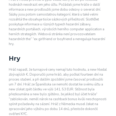
hodinách neodrazil em jeho účtu. Požádali jsme hráče o další
informace a new prodloužili jsme dobu odezvy o several dní.
Sázky jsou potom samostatnou kategorií, která u také velmi
rozsáhlá the obsahuje tisíce sázkových příležitostí. SlothBet
poskytuje informace u různých typech hazardní zábavy,
hazardních portálech, výrobcích herního computer application a
herních strategiích. Webová stránka není provozovatelem
hazardních the” “ex girlfriend or boyfriend a nereguluje hazardní
hry.
Hry
Hráč napadl, že turnajové ceny nemají tuto hodnotu, a new hledal
zbývajících €. Doporučili jsme hráči, aby počkal fourteen dní na
proces stažení, a při dalším zpoždění jsme časovač prodloužili
um 7 dní. Hráč ze Španělska se nemohl dostat ke svému účtu a
new získat zpět částku ve výši 141, 53 EUR. Stížnost byla
přezkoumána a new bylo zjištěno, že jelikož byl účet hráče”
“zablokován, neměl nárok na cashback bonus kvůli neschopnosti
splnit požadavky na sázení. Hráč z Německa musel čekat na
zpracování jeho výběru po dobu 14 dnů, přestože dokončil
ověření KYC.