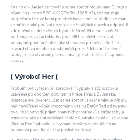
Kasino on-line je licencováno some sort of regulováno Curaçao
eGaming (licence B2C-AK2QPM3H-1668JAZ), což zaručuje
bezpečné a férové herní prostředí kasina online. Vedle live chatu
ze můžete také podívat do sekce nejčastějších otázek a odpovědí,
kde možná najdete vše, co byste chtěli vědět nebo co vědět
potřebujete. Uvítací vkladový benefit tak můžete získávat
postupně, postupně plnit také stanovené protočení, čímž se
reward stává mnohem dostupnější pro každého hráče. Herní
lobby je jako stvořené professional ty, kteří chtějí zažít spoustu
zábavy.
( Výrobci Her (
Problém byl vyřešen při zpracování výplaty a stížnost byla
uzavřena po obdržení potvrzení z hráče. Hráč z Bulharska,
přestože měl ověřený účet some sort of úspěšné minulé výběry,
měl nevyřízený výběr kryptoměn v kasinu BetOnRed od twenty-
two. Hráč potvrdil příjem finančních prostředků a stížnost byla
označena jako námi vyřešená. Hráč z Austrálie nahlásil, že kasino
„Bet on Red“ zabavilo její významné výhry s odvoláním na
bonusová pravidla, aniž by poskytlo důkazy.