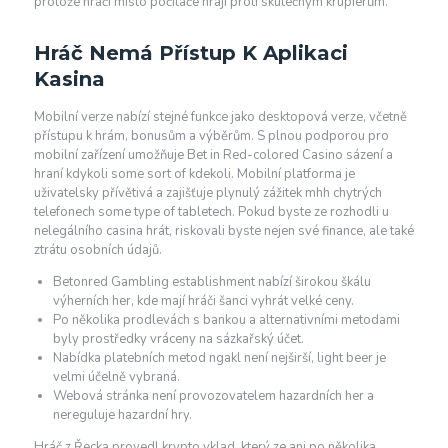
protože hráči místo počítače hrají proti skutečným krupiérům.
Hráč Nemá Přístup K Aplikaci
Kasina
Mobilní verze nabízí stejné funkce jako desktopová verze, včetně
přístupu k hrám, bonusům a výběrům. S plnou podporou pro
mobilní zařízení umožňuje Bet in Red-colored Casino sázení a
hraní kdykoli some sort of kdekoli. Mobilní platforma je
uživatelsky přívětivá a zajišťuje plynulý zážitek mhh chytrých
telefonech some type of tabletech. Pokud byste ze rozhodli u
nelegálního casina hrát, riskovali byste nejen své finance, ale také
ztrátu osobních údajů.
Betonred Gambling establishment nabízí širokou škálu
výherních her, kde mají hráči šanci vyhrát velké ceny.
Po několika prodlevách s bankou a alternativními metodami
byly prostředky vráceny na sázkařský účet.
Nabídka platebních metod ngakl není nejširší, light beer je
velmi účelně vybraná.
Webová stránka není provozovatelem hazardních her a
nereguluje hazardní hry.
Hráč z Řecka provedl krypto vklad, který ze ani po několika