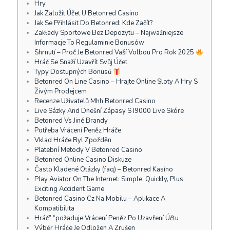
Hry
Jak Založit Účet U Betonred Casino
Jak Se Přihlásit Do Betonred: Kde Začít?
Zakłady Sportowe Bez Depozytu – Najważniejsze
Informacje To Regulaminie Bonusów
Shrnutí – Proč Je Betonred Vaší Volbou Pro Rok 2025
Hráč Se Snaží Uzavřít Svůj Účet
Typy Dostupných Bonusů
Betonred On Line Casino – Hrajte Online Sloty A Hry S
Živým Prodejcem
Recenze Uživatelů Mhh Betonred Casino
Live Sázky And Dnešní Zápasy S I9000 Live Skóre
Betonred Vs Jiné Brandy
Potřeba Vrácení Peněz Hráče
Vklad Hráče Byl Zpožděn
Platební Metody V Betonred Casino
Betonred Online Casino Diskuze
Často Kladené Otázky (faq) – Betonred Kasíno
Play Aviator On The Internet: Simple, Quickly, Plus
Exciting Accident Game
Betonred Casino Cz Na Mobilu – Aplikace A
Kompatibilita
Hráč” “požaduje Vrácení Peněz Po Uzavření Účtu
Výběr Hráče Je Odložen A Zrušen