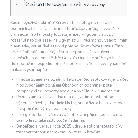
Hráčský Účet Byl Uzavřen The Výhry Zabaveny
Kasino využívá pokročilé šifrovací technologie k ochraně
osobních a finančních informací hráčů, což zajišťuje bezpečné
transakce. Pro fanoušky fotbalu je nited kingdom dispozici
rozsáhlá nabídka sázek na Ligy mistrů. Hráči mohou vsadit” “mhh
hlavní trhy, využít živé sázky či předpovědět vítěze turnaje. Tato
sekce” “přináší autentický zážitek, připomínající vzrušení
skutečného stadionu. Při hře Gonzo’s Quest se hráči vydávají na
dobrodružnou expedici, při níž moderní grafika a new dynamické
funkce zvyšují napětí.
Hráč ze Španělska oznámil, že BetonRed zablokoval jeho účet
h odůvodněním porušení Obchodních podmínek poté,
company vložil seventy five eur a vydělal six hundred eur.
Pokud vám tiket kazí jedna událost, zatímco ostatní jsou
výherní, můžete jednoduše tiket vybrat dříve a tím si zachovat
alespoň část výhry nebo sázky.
Jako gesto dobré vůle za způsobené nepříjemnosti nabídlo
casino hráči také sixty otočení zdarma.
BetonRed si versus roce 2025 udržuje solidní reputaci díky
transparentnosti a férovému přístupu k hráčům.