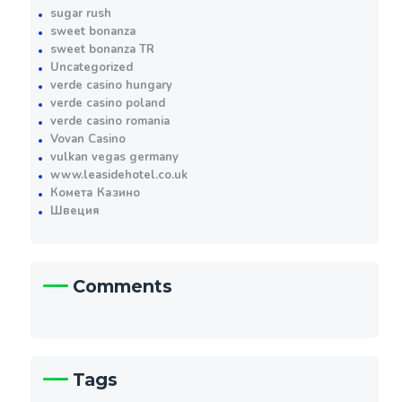
sugar rush
sweet bonanza
sweet bonanza TR
Uncategorized
verde casino hungary
verde casino poland
verde casino romania
Vovan Casino
vulkan vegas germany
www.leasidehotel.co.uk
Комета Казино
Швеция
Comments
Tags