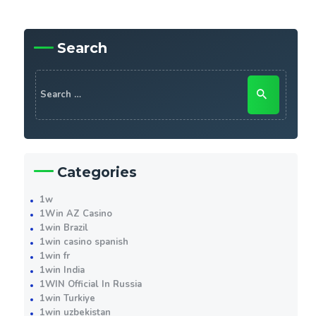
Search
Search
for:
Categories
1w
1Win AZ Casino
1win Brazil
1win casino spanish
1win fr
1win India
1WIN Official In Russia
1win Turkiye
1win uzbekistan