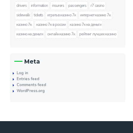
drivers
information
insurers
passengers
r7 casino
sidewalk
tickets
играть в казино 7к
интернет казино 7к
казино 7к
казино 7к в россии
казино 7к на деньги
казино на деньги
онлайн казино 7к
рейтинг лучших казино
Meta
Log in
Entries feed
Comments feed
WordPress.org