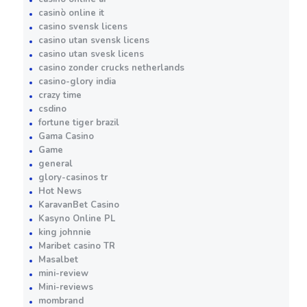
casinò online it
casino svensk licens
casino utan svensk licens
casino utan svesk licens
casino zonder crucks netherlands
casino-glory india
crazy time
csdino
fortune tiger brazil
Gama Casino
Game
general
glory-casinos tr
Hot News
KaravanBet Casino
Kasyno Online PL
king johnnie
Maribet casino TR
Masalbet
mini-review
Mini-reviews
mombrand