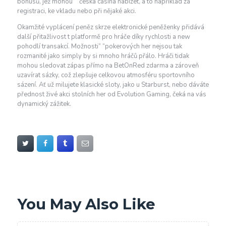
bonusů, jež mohou” “česká casina nabízet, a to například za
registraci, ke vkladu nebo při nějaké akci.
Okamžité vyplácení peněz skrze elektronické peněženky přidává
další přitažlivost t platformě pro hráče díky rychlosti a new
pohodlí transakcí. Možnosti” “pokerových her nejsou tak
rozmanité jako simply by si mnoho hráčů přálo. Hráči tidak
mohou sledovat zápas přímo na BetOnRed zdarma a zároveň
uzavírat sázky, což zlepšuje celkovou atmosféru sportovního
sázení. Ať už milujete klasické sloty, jako u Starburst, nebo dáváte
přednost živé akci stolních her od Evolution Gaming, čeká na vás
dynamický zážitek.
You May Also Like