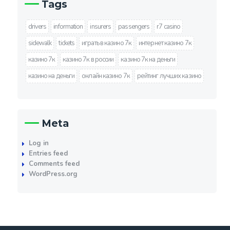
Tags
drivers
information
insurers
passengers
r7 casino
sidewalk
tickets
играть в казино 7к
интернет казино 7к
казино 7к
казино 7к в россии
казино 7к на деньги
казино на деньги
онлайн казино 7к
рейтинг лучших казино
Meta
Log in
Entries feed
Comments feed
WordPress.org