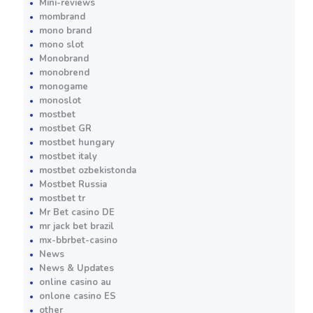
Mini-reviews
mombrand
mono brand
mono slot
Monobrand
monobrend
monogame
monoslot
mostbet
mostbet GR
mostbet hungary
mostbet italy
mostbet ozbekistonda
Mostbet Russia
mostbet tr
Mr Bet casino DE
mr jack bet brazil
mx-bbrbet-casino
News
News & Updates
online casino au
onlone casino ES
other