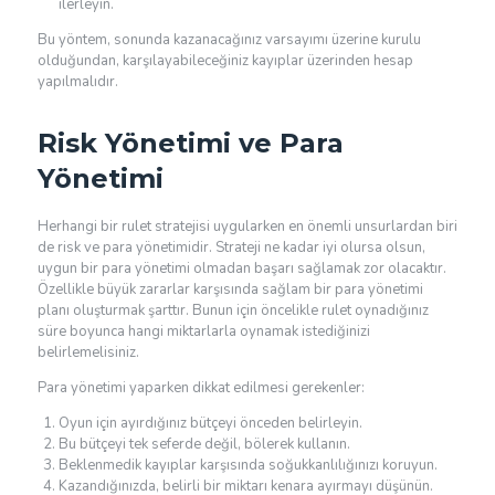
ilerleyin.
Bu yöntem, sonunda kazanacağınız varsayımı üzerine kurulu
olduğundan, karşılayabileceğiniz kayıplar üzerinden hesap
yapılmalıdır.
Risk Yönetimi ve Para
Yönetimi
Herhangi bir rulet stratejisi uygularken en önemli unsurlardan biri
de risk ve para yönetimidir. Strateji ne kadar iyi olursa olsun,
uygun bir para yönetimi olmadan başarı sağlamak zor olacaktır.
Özellikle büyük zararlar karşısında sağlam bir para yönetimi
planı oluşturmak şarttır. Bunun için öncelikle rulet oynadığınız
süre boyunca hangi miktarlarla oynamak istediğinizi
belirlemelisiniz.
Para yönetimi yaparken dikkat edilmesi gerekenler:
Oyun için ayırdığınız bütçeyi önceden belirleyin.
Bu bütçeyi tek seferde değil, bölerek kullanın.
Beklenmedik kayıplar karşısında soğukkanlılığınızı koruyun.
Kazandığınızda, belirli bir miktarı kenara ayırmayı düşünün.