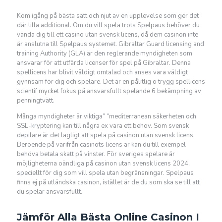
Kom igång på bästa sätt och njut av en upplevelse som ger det
där lilla additional. Om du vill spela trots Spelpaus behöver du
vända dig till ett casino utan svensk licens, då dem casinon inte
är anslutna till Spelpaus systemet. Gibraltar Guard licensing and
training Authority (GLA) är den reglerande myndigheten som
ansvarar för att utfärda licenser för spel på Gibraltar. Denna
spellicens har blivit väldigt omtalad och anses vara väldigt
gynnsam för dig och spelare. Det är en pålitlig o trygg spellicens
scientif mycket fokus på ansvarsfullt spelande 6 bekämpning av
penningtvätt.
Många myndigheter är viktiga” “mediterranean säkerheten och
SSL-kryptering kan till några ex vara ett behov. Som svensk
depilare är det lagligt att spela på casinon utan svensk licens.
Beroende på varifrån casinots licens är kan du till exempel
behöva betala skatt på vinster. För sveriges spelare är
möjligheterna oändliga på casinon utan svensk licens 2024,
speciellt för dig som vill spela utan begränsningar. Spelpaus
finns ej på utländska casinon, istället är de du som ska se till att
du spelar ansvarsfullt.
Jämför Alla Bästa Online Casinon I