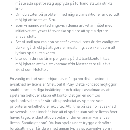
måste alla spelföretag uppfylla på förhand ställda strikta
krav.
Om du stöter på problem med några transaktioner är det fullt
möjligt att kontakta Siru.
Som vi nämnde inledningsvis i denna artikel är målet med
initiativet att lyckas få svenska spelare att spela dyrare
ansvarsfullt.
Ser vi until nya casinon scientif svensk licens är det vanligt att
du kan gå direkt på att göra en insättning, även känt som att
lyckas spela utan konto.
Eftersom du inte får in pengarna på ditt bankkonto hittas
möjligheten att fixa ett kostnadsfritt Master card till såväl
Skrill som Neteller.
En vanlig metod som erbjuds av många nordiska casinon i
avsaknad av licens är Shell out & Play. Detta koncept möjliggör
snabba och smidiga insättningar och uttag i avsaknad av att
spelarna behöver skapa ett konto. Det ger en sömlös
spelupplevelse o är särskilt uppskattat av spelare som
prioriterar enkelhet o effektivitet. Att filma på casino i avsaknad
av svensk licens innebär inte att ni spelar utan sobre licens över
huvud taget, endast att du spelar under en annan variant av
licens. Samtidigt som” “du kan spela under trygga och säkra
förutsättningar får du en helt annan typ av speläventyr som i