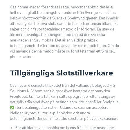
Casinomarknaden förändras i regel mycket snabbt o det är ej
helt ovanligt att betalningsleverantörer från Sverige kan sättas
below högt tryck från de Svenska Spelmyndigheten. Det innebär
att Trustly kan behöva sluta samarbeta mediterranean utländska
sajter och din favoritbetalningsmetod går förlorad. En utav de
lite mera ovanliga betalningsmetoderna på den svenska
marknaden är Siru mobile. Det är en väldigt praktisk
betalningsmetod eftersom du använder din mobiltelefon. Om du
vill använda denna metod måste du först leta fram ett Siru cell
phone casino.
Tillgängliga Slotstillverkare
Casinot är e senaste tillskottet från det välkända bolaget DMG
Solutions N. V som sen tidigare även hanterar det omtyckta
Prontobet. Ja, i flera fall kan i sätta spelgränser eller stänga av
get själv från spel även på casinon som inte innehåller Spelpaus.
Fler betalningsalternativ – Utländska casinon accepterar
ideligen kryptovalutor, e-plånböcker och andra
betalningsmetoder som inte alltid existerar på svenska casinon.
För att klara av att ansöka om licens från en spelmyndighet