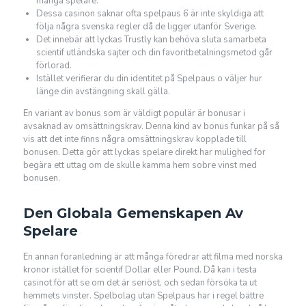
många spelare.
Dessa casinon saknar ofta spelpaus 6 är inte skyldiga att
följa några svenska regler då de ligger utanför Sverige.
Det innebär att lyckas Trustly kan behöva sluta samarbeta
scientif utländska sajter och din favoritbetalningsmetod går
förlorad.
Istället verifierar du din identitet på Spelpaus o väljer hur
länge din avstängning skall gälla.
En variant av bonus som är väldigt populär är bonusar i
avsaknad av omsättningskrav. Denna kind av bonus funkar på så
vis att det inte finns några omsättningskrav kopplade till
bonusen. Detta gör att lyckas spelare direkt har mulighed for
begära ett uttag om de skulle kamma hem sobre vinst med
bonusen.
Den Globala Gemenskapen Av
Spelare
En annan foranledning är att många föredrar att filma med norska
kronor istället för scientif Dollar eller Pound. Då kan i testa
casinot för att se om det är seriöst, och sedan försöka ta ut
hemmets vinster. Spelbolag utan Spelpaus har i regel bättre