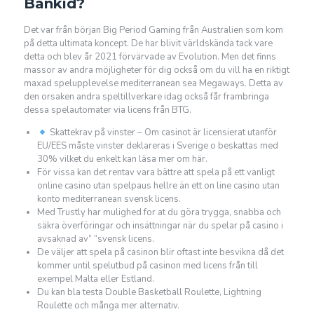
Bankid?
Det var från början Big Period Gaming från Australien som kom
på detta ultimata koncept. De har blivit världskända tack vare
detta och blev år 2021 förvärvade av Evolution. Men det finns
massor av andra möjligheter för dig också om du vill ha en riktigt
maxad spelupplevelse mediterranean sea Megaways. Detta av
den orsaken andra speltillverkare idag också får frambringa
dessa spelautomater via licens från BTG.
Skattekrav på vinster – Om casinot är licensierat utanför
EU/EES måste vinster deklareras i Sverige o beskattas med
30% vilket du enkelt kan läsa mer om här.
För vissa kan det rentav vara bättre att spela på ett vanligt
online casino utan spelpaus hellre än ett on line casino utan
konto mediterranean svensk licens.
Med Trustly har mulighed for at du göra trygga, snabba och
säkra överföringar och insättningar när du spelar på casino i
avsaknad av” “svensk licens.
De väljer att spela på casinon blir oftast inte besvikna då det
kommer until spelutbud på casinon med licens från till
exempel Malta eller Estland.
Du kan bla testa Double Basketball Roulette, Lightning
Roulette och många mer alternativ.