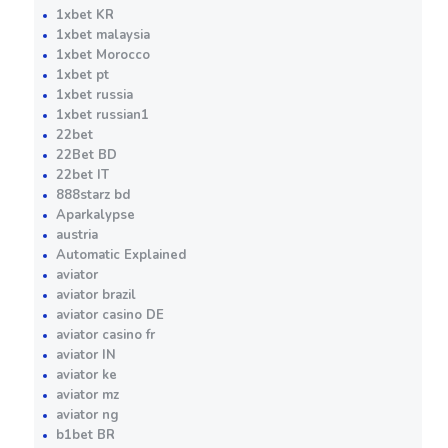
1xbet KR
1xbet malaysia
1xbet Morocco
1xbet pt
1xbet russia
1xbet russian1
22bet
22Bet BD
22bet IT
888starz bd
Aparkalypse
austria
Automatic Explained
aviator
aviator brazil
aviator casino DE
aviator casino fr
aviator IN
aviator ke
aviator mz
aviator ng
b1bet BR