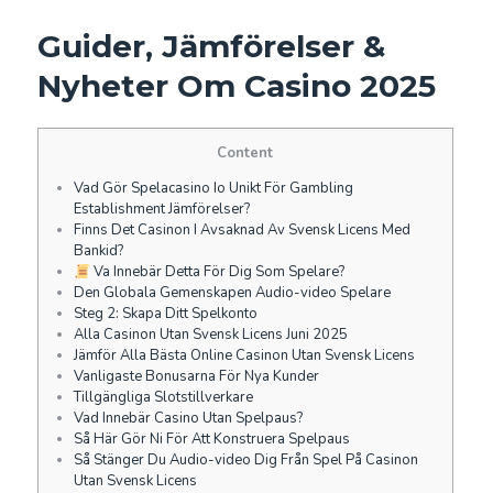
Guider, Jämförelser &
Nyheter Om Casino 2025
Content
Vad Gör Spelacasino Io Unikt För Gambling
Establishment Jämförelser?
Finns Det Casinon I Avsaknad Av Svensk Licens Med
Bankid?
Va Innebär Detta För Dig Som Spelare?
Den Globala Gemenskapen Audio-video Spelare
Steg 2: Skapa Ditt Spelkonto
Alla Casinon Utan Svensk Licens Juni 2025
Jämför Alla Bästa Online Casinon Utan Svensk Licens
Vanligaste Bonusarna För Nya Kunder
Tillgängliga Slotstillverkare
Vad Innebär Casino Utan Spelpaus?
Så Här Gör Ni För Att Konstruera Spelpaus
Så Stänger Du Audio-video Dig Från Spel På Casinon
Utan Svensk Licens