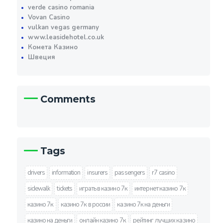
verde casino romania
Vovan Casino
vulkan vegas germany
www.leasidehotel.co.uk
Комета Казино
Швеция
Comments
Tags
drivers
information
insurers
passengers
r7 casino
sidewalk
tickets
играть в казино 7к
интернет казино 7к
казино 7к
казино 7к в россии
казино 7к на деньги
казино на деньги
онлайн казино 7к
рейтинг лучших казино