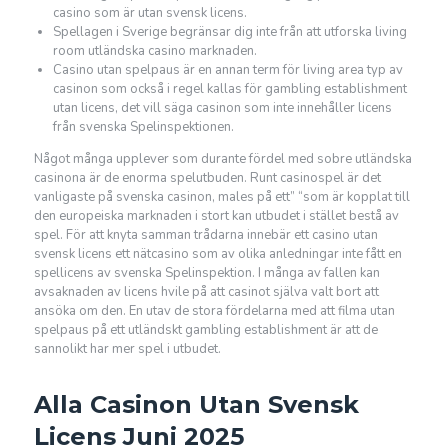
casino som är utan svensk licens.
Spellagen i Sverige begränsar dig inte från att utforska living
room utländska casino marknaden.
Casino utan spelpaus är en annan term för living area typ av
casinon som också i regel kallas för gambling establishment
utan licens, det vill säga casinon som inte innehåller licens
från svenska Spelinspektionen.
Något många upplever som durante fördel med sobre utländska
casinona är de enorma spelutbuden. Runt casinospel är det
vanligaste på svenska casinon, males på ett” “som är kopplat till
den europeiska marknaden i stort kan utbudet i stället bestå av
spel. För att knyta samman trådarna innebär ett casino utan
svensk licens ett nätcasino som av olika anledningar inte fått en
spellicens av svenska Spelinspektion. I många av fallen kan
avsaknaden av licens hvile på att casinot själva valt bort att
ansöka om den. En utav de stora fördelarna med att filma utan
spelpaus på ett utländskt gambling establishment är att de
sannolikt har mer spel i utbudet.
Alla Casinon Utan Svensk
Licens Juni 2025