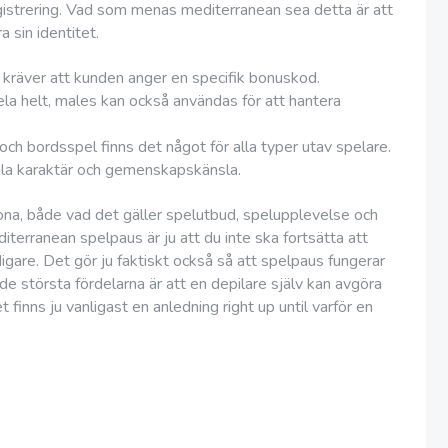
egistrering. Vad som menas mediterranean sea detta är att
 sin identitet.
, kräver att kunden anger en specifik bonuskod.
ela helt, males kan också användas för att hantera
och bordsspel finns det något för alla typer utav spelare.
ciala karaktär och gemenskapskänsla.
nona, både vad det gäller spelutbud, spelupplevelse och
terranean spelpaus är ju att du inte ska fortsätta att
gare. Det gör ju faktiskt också så att spelpaus fungerar
e största fördelarna är att en depilare själv kan avgöra
 finns ju vanligast en anledning right up until varför en