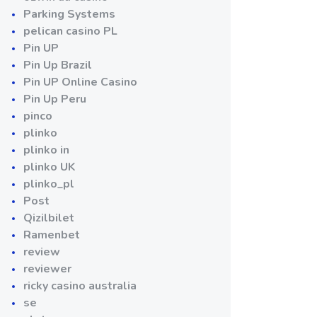
Parking Systems
pelican casino PL
Pin UP
Pin Up Brazil
Pin UP Online Casino
Pin Up Peru
pinco
plinko
plinko in
plinko UK
plinko_pl
Post
Qizilbilet
Ramenbet
review
reviewer
ricky casino australia
se