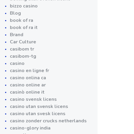
bizzo casino
Blog
book of ra
book of ra it
Brand
Car Culture
casibom tr
casibom-tg
casino
casino en ligne fr
casino onlina ca
casino online ar
casinò online it
casino svensk licens
casino utan svensk licens
casino utan svesk licens
casino zonder crucks netherlands
casino-glory india