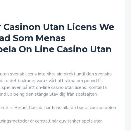
r Casinon Utan Licens We
]vad Som Menas
pela On Line Casino Utan
an svensk licens inte rikta sig direkt until den svenska
 o det brukar ej vara svårt att räkna om pound till
t spel även på ett on-line casino utan licens. Kontakta
end up being den stänga utav dig från spelsajten.
öme är Refuel Casino, här finns alla de bästa casinospelen
alningsmetoder är centralt när guy tänker spela utan