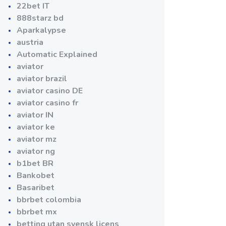
22bet IT
888starz bd
Aparkalypse
austria
Automatic Explained
aviator
aviator brazil
aviator casino DE
aviator casino fr
aviator IN
aviator ke
aviator mz
aviator ng
b1bet BR
Bankobet
Basaribet
bbrbet colombia
bbrbet mx
betting utan svensk licens