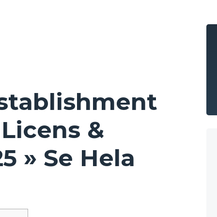
stablishment
Licens &
5 » Se Hela