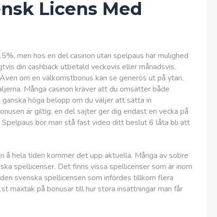
ensk Licens Med
–15%, men hos en del casinon utan spelpaus har mulighed
igtvis din cashback utbetald veckovis eller månadsvis,
). Även om en välkomstbonus kan se generös ut på ytan,
etaljerna. Många casinon kräver att du omsätter både
i ganska höga belopp om du väljer att sätta in
usen är giltig; en del sajter ger dig endast en vecka på
 Spelpaus bör man stå fast video ditt beslut 6 låta bli att
n å hela tiden kommer det upp aktuella. Många av sobre
dska spellicenser. Det finns vissa spellicenser som är inom
den svenska spellicensen som infördes tillkom flera
 1st maxtak på bonusar till hur stora insättningar man får