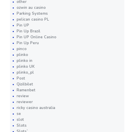
other
ozwin au casino
Parking Systems
pelican casino PL
Pin UP
Pin Up Brazil
Pin UP Online Casino
Pin Up Peru
pinco
plinko
plinko in
plinko UK
plinko_pl
Post
Qizilbilet
Ramenbet
review
reviewer
ricky casino australia
se
slot
Slots
Slots`