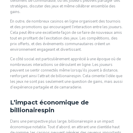
sentiment de communauté, où les joueurs peuvent partager des
stratégies, discuter des jeux et même célébrer ensemble des
gains.
En outre, de nombreux casinos en ligne organisent des tournois
et des promotions qui encouragent l’interaction entre les joueurs.
Cela peut être une excellente façon de se faire de nouveaux amis
tout en profitant de l’excitation des jeux. Les compétitions, des
prix offerts, et des événements communautaires créent un
environnement engageant et divertissant.
Ce côté social est particulièrement apprécié à une époque où de
nombreuses interactions se déroulent en ligne. Les joueurs
peuvent se sentir connectés même lorsqu’ils jouent à distance,
renforçant ainsi l’attrait de billionairespin. Cela cimente l’idée que
les jeux ne sont pas seulement une question de gains, mais aussi
d’expérience partagée et de camaraderie.
L’impact économique de
billionairespin
Dans une perspective plus large, billionairespin a un impact
économique notable. Tout d’abord, en attirant une clientèle haut
de gamme, les casinos peuvent générer des revenus importants.