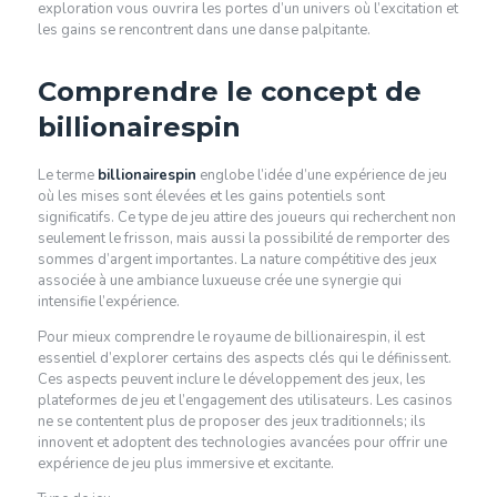
exploration vous ouvrira les portes d’un univers où l’excitation et
les gains se rencontrent dans une danse palpitante.
Comprendre le concept de
billionairespin
Le terme
billionairespin
englobe l’idée d’une expérience de jeu
où les mises sont élevées et les gains potentiels sont
significatifs. Ce type de jeu attire des joueurs qui recherchent non
seulement le frisson, mais aussi la possibilité de remporter des
sommes d’argent importantes. La nature compétitive des jeux
associée à une ambiance luxueuse crée une synergie qui
intensifie l’expérience.
Pour mieux comprendre le royaume de billionairespin, il est
essentiel d’explorer certains des aspects clés qui le définissent.
Ces aspects peuvent inclure le développement des jeux, les
plateformes de jeu et l’engagement des utilisateurs. Les casinos
ne se contentent plus de proposer des jeux traditionnels; ils
innovent et adoptent des technologies avancées pour offrir une
expérience de jeu plus immersive et excitante.