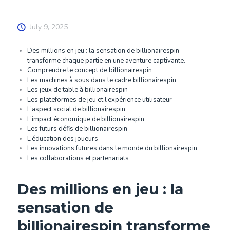
July 9, 2025
Des millions en jeu : la sensation de billionairespin
transforme chaque partie en une aventure captivante.
Comprendre le concept de billionairespin
Les machines à sous dans le cadre billionairespin
Les jeux de table à billionairespin
Les plateformes de jeu et l’expérience utilisateur
L’aspect social de billionairespin
L’impact économique de billionairespin
Les futurs défis de billionairespin
L’éducation des joueurs
Les innovations futures dans le monde du billionairespin
Les collaborations et partenariats
Des millions en jeu : la
sensation de
billionairespin transforme