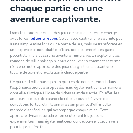
chaque partie en une
aventure captivante.
Dans le monde fascinant des jeux de casino, un terme émerge
avec force :
billionairespin
. Ce concept captivant ne se limite pas
à une simple mise lors d’une partie de jeu, mais se transforme en
une expérience inoubliable, offrant non seulement des gains
potentiels, mais aussi une aventure immersive. En explorant les
rouages de billionairespin, nous découvrons comment ce terme
réinvente notre approche des jeux d’argent, en ajoutant une
touche de luxe et d’excitation à chaque partie.
Ce qui rend billionairespin unique réside non seulement dans
l’expérience ludique proposée, mais également dans la manière
dont elle s’intègre à l’idée de richesse et de succès. En effet, les
amateurs de jeux de casino cherchent souvent à vivre des
sensations fortes, et millionnaire spin promet d’offrir cette
montée d’adrénaline qui accompagne chaque mise. Cette
approche dynamique attire non seulement les joueurs
expérimentés, mais également ceux qui découvrent cet univers
pour la première fois.