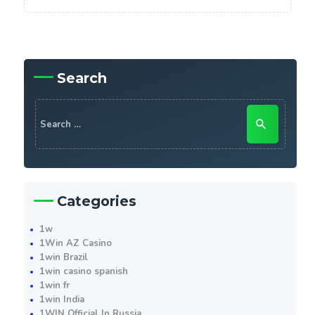
Search
Search
for:
Categories
1w
1Win AZ Casino
1win Brazil
1win casino spanish
1win fr
1win India
1WIN Official In Russia