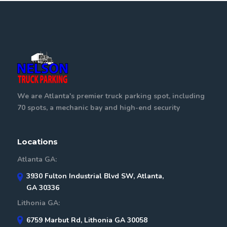
We are Atlanta's premier truck parking spot, including
70 spots, a mechanic bay and high-end security
Locations
Atlanta GA:
3930 Fulton Industrial Blvd SW, Atlanta,
GA 30336
Lithonia GA:
6759 Marbut Rd, Lithonia GA 30058