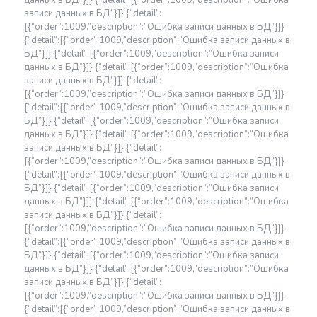
данных в БД”}]} {“detail”:[{“order”:1009,”description”:”Ошибка
записи данных в БД”}]} {“detail”:
[{“order”:1009,”description”:”Ошибка записи данных в БД”}]}
{“detail”:[{“order”:1009,”description”:”Ошибка записи данных в
БД”}]} {“detail”:[{“order”:1009,”description”:”Ошибка записи
данных в БД”}]} {“detail”:[{“order”:1009,”description”:”Ошибка
записи данных в БД”}]} {“detail”:
[{“order”:1009,”description”:”Ошибка записи данных в БД”}]}
{“detail”:[{“order”:1009,”description”:”Ошибка записи данных в
БД”}]} {“detail”:[{“order”:1009,”description”:”Ошибка записи
данных в БД”}]} {“detail”:[{“order”:1009,”description”:”Ошибка
записи данных в БД”}]} {“detail”:
[{“order”:1009,”description”:”Ошибка записи данных в БД”}]}
{“detail”:[{“order”:1009,”description”:”Ошибка записи данных в
БД”}]} {“detail”:[{“order”:1009,”description”:”Ошибка записи
данных в БД”}]} {“detail”:[{“order”:1009,”description”:”Ошибка
записи данных в БД”}]} {“detail”:
[{“order”:1009,”description”:”Ошибка записи данных в БД”}]}
{“detail”:[{“order”:1009,”description”:”Ошибка записи данных в
БД”}]} {“detail”:[{“order”:1009,”description”:”Ошибка записи
данных в БД”}]} {“detail”:[{“order”:1009,”description”:”Ошибка
записи данных в БД”}]} {“detail”:
[{“order”:1009,”description”:”Ошибка записи данных в БД”}]}
{“detail”:[{“order”:1009,”description”:”Ошибка записи данных в