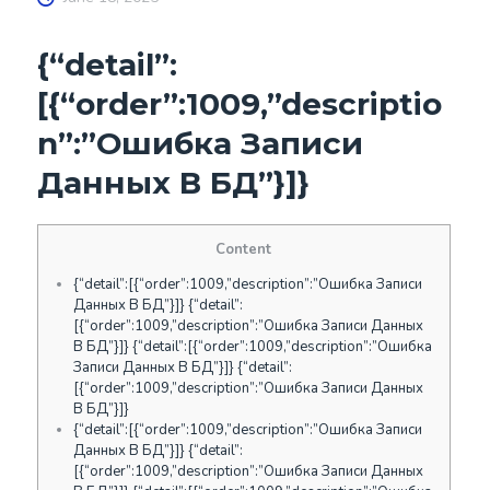
{“detail”:
[{“order”:1009,”descriptio
n”:”Ошибка Записи
Данных В БД”}]}
Content
{“detail”:[{“order”:1009,”description”:”Ошибка Записи
Данных В БД”}]} {“detail”:
[{“order”:1009,”description”:”Ошибка Записи Данных
В БД”}]} {“detail”:[{“order”:1009,”description”:”Ошибка
Записи Данных В БД”}]} {“detail”:
[{“order”:1009,”description”:”Ошибка Записи Данных
В БД”}]}
{“detail”:[{“order”:1009,”description”:”Ошибка Записи
Данных В БД”}]} {“detail”:
[{“order”:1009,”description”:”Ошибка Записи Данных