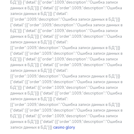
БД”}]} {“detail”:[{“order”:1009,”description”:”Ошибка записи
данных в БД”}]} {“detail”:[{“order”:1009,”description”:”Ошибка
записи данных в БД”}]} {“detail”:
[{“order”:1009,”description”:”Ошибка записи данных в БД”}]}
{“detail”:[{“order”:1009,”description”:”Ошибка записи данных в
БД”}]} {“detail”:[{“order”:1009,”description”:”Ошибка записи
данных в БД”}]} {“detail”:[{“order”:1009,”description”:”Ошибка
записи данных в БД”}]} {“detail”:
[{“order”:1009,”description”:”Ошибка записи данных в БД”}]}
{“detail”:[{“order”:1009,”description”:”Ошибка записи данных в
БД”}]} {“detail”:[{“order”:1009,”description”:”Ошибка записи
данных в БД”}]} {“detail”:[{“order”:1009,”description”:”Ошибка
записи данных в БД”}]} {“detail”:
[{“order”:1009,”description”:”Ошибка записи данных в БД”}]}
{“detail”:[{“order”:1009,”description”:”Ошибка записи данных в
БД”}]} {“detail”:[{“order”:1009,”description”:”Ошибка записи
данных в БД”}]} {“detail”:[{“order”:1009,”description”:”Ошибка
записи данных в БД”}]} {“detail”:
[{“order”:1009,”description”:”Ошибка записи данных в БД”}]}
{“detail”:[{“order”:1009,”description”:”Ошибка записи данных в
БД”}]} {“detail”:[{“order”:1009,”description”:”Ошибка записи
данных в БД”}]} {“detail”:[{“order”:1009,”description”:”Ошибка
записи данных в БД”}]}
casino glory