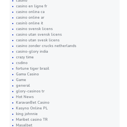
casino
casino en ligne fr
casino onlina ca
casino online ar
casinò online it
casino svensk licens
casino utan svensk licens
casino utan svesk licens
casino zonder crucks netherlands
casino-glory india
crazy time
csdino
fortune tiger brazil
Gama Casino
Game
general
glory-casinos tr
Hot News
KaravanBet Casino
Kasyno Online PL
king johnnie
Maribet casino TR
Masalbet