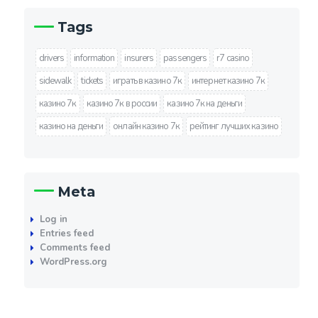
Tags
drivers
information
insurers
passengers
r7 casino
sidewalk
tickets
играть в казино 7к
интернет казино 7к
казино 7к
казино 7к в россии
казино 7к на деньги
казино на деньги
онлайн казино 7к
рейтинг лучших казино
Meta
Log in
Entries feed
Comments feed
WordPress.org