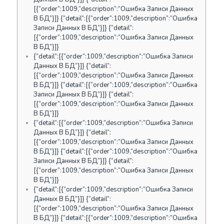
[{“order”:1009,”description”:”Ошибка Записи Данных
В БД”}]} {“detail”:[{“order”:1009,”description”:”Ошибка
Записи Данных В БД”}]} {“detail”:
[{“order”:1009,”description”:”Ошибка Записи Данных
В БД”}]}
{“detail”:[{“order”:1009,”description”:”Ошибка Записи
Данных В БД”}]} {“detail”:
[{“order”:1009,”description”:”Ошибка Записи Данных
В БД”}]} {“detail”:[{“order”:1009,”description”:”Ошибка
Записи Данных В БД”}]} {“detail”:
[{“order”:1009,”description”:”Ошибка Записи Данных
В БД”}]}
{“detail”:[{“order”:1009,”description”:”Ошибка Записи
Данных В БД”}]} {“detail”:
[{“order”:1009,”description”:”Ошибка Записи Данных
В БД”}]} {“detail”:[{“order”:1009,”description”:”Ошибка
Записи Данных В БД”}]} {“detail”:
[{“order”:1009,”description”:”Ошибка Записи Данных
В БД”}]}
{“detail”:[{“order”:1009,”description”:”Ошибка Записи
Данных В БД”}]} {“detail”:
[{“order”:1009,”description”:”Ошибка Записи Данных
В БД”}]} {“detail”:[{“order”:1009,”description”:”Ошибка