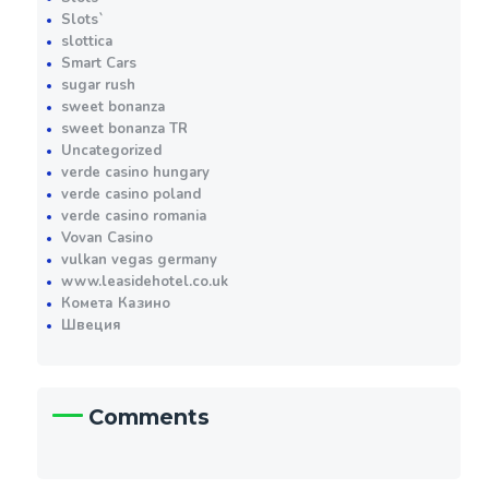
Slots`
slottica
Smart Cars
sugar rush
sweet bonanza
sweet bonanza TR
Uncategorized
verde casino hungary
verde casino poland
verde casino romania
Vovan Casino
vulkan vegas germany
www.leasidehotel.co.uk
Комета Казино
Швеция
Comments