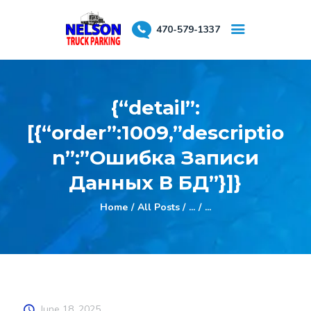
470-579-1337
About Us
{“detail”:
Testimonials
[{“order”:1009,”descriptio
Reserve a Spot
n”:”Ошибка Записи
Данных В БД”}]}
Home
All Posts
...
...
June 18, 2025