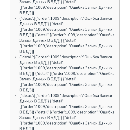
Записи Данных В БД”}]} {“detail”:
[{“order”:1009,”description”:”Ошибка Записи Данных
В БД”}]}
{“detail”:[{“order”:1009,”description”:”Ошибка Записи
Данных В БД”}]} {“detail”:
[{“order”:1009,”description”:”Ошибка Записи Данных
В БД”}]} {“detail”:[{“order”:1009,”description”:”Ошибка
Записи Данных В БД”}]} {“detail”:
[{“order”:1009,”description”:”Ошибка Записи Данных
В БД”}]}
{“detail”:[{“order”:1009,”description”:”Ошибка Записи
Данных В БД”}]} {“detail”:
[{“order”:1009,”description”:”Ошибка Записи Данных
В БД”}]} {“detail”:[{“order”:1009,”description”:”Ошибка
Записи Данных В БД”}]} {“detail”:
[{“order”:1009,”description”:”Ошибка Записи Данных
В БД”}]}
{“detail”:[{“order”:1009,”description”:”Ошибка Записи
Данных В БД”}]} {“detail”:
[{“order”:1009,”description”:”Ошибка Записи Данных
В БД”}]} {“detail”:[{“order”:1009,”description”:”Ошибка
Записи Данных В БД”}]} {“detail”:
[{“order”:1009,”description”:”Ошибка Записи Данных
В БД”}]}