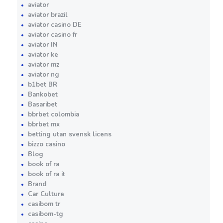
aviator
aviator brazil
aviator casino DE
aviator casino fr
aviator IN
aviator ke
aviator mz
aviator ng
b1bet BR
Bankobet
Basaribet
bbrbet colombia
bbrbet mx
betting utan svensk licens
bizzo casino
Blog
book of ra
book of ra it
Brand
Car Culture
casibom tr
casibom-tg