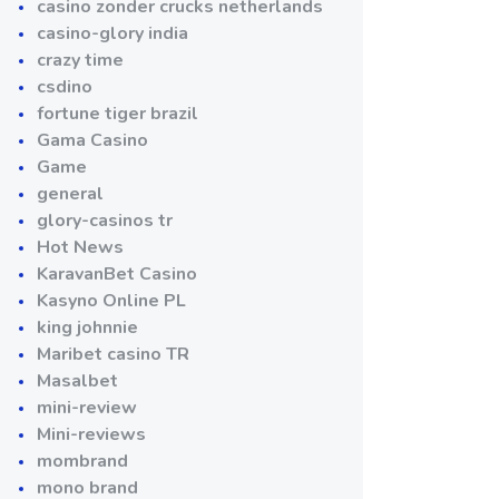
casino zonder crucks netherlands
casino-glory india
crazy time
csdino
fortune tiger brazil
Gama Casino
Game
general
glory-casinos tr
Hot News
KaravanBet Casino
Kasyno Online PL
king johnnie
Maribet casino TR
Masalbet
mini-review
Mini-reviews
mombrand
mono brand