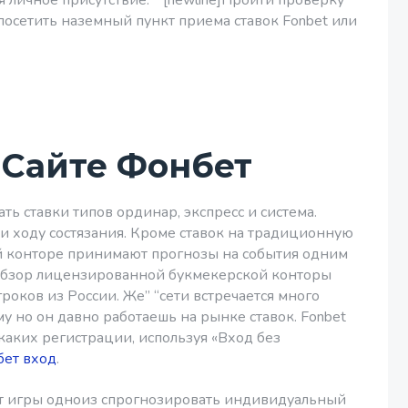
 личное присутствие.” “[newline]Пройти проверку
посетить наземный пункт приема ставок Fonbet или
 Сайте Фонбет
ь ставки типов ординар, экспресс и система.
ки ходу состязания. Кроме ставок на традиционную
ой конторе принимают прогнозы на события одним
 обзор лицензированной букмекерской конторы
роков из России. Же” “сети встречается много
му но он давно работаешь на рынке ставок. Fonbet
каких регистрации, используя «Вход без
бет вход
.
ет игры одноиз спрогнозировать индивидуальный