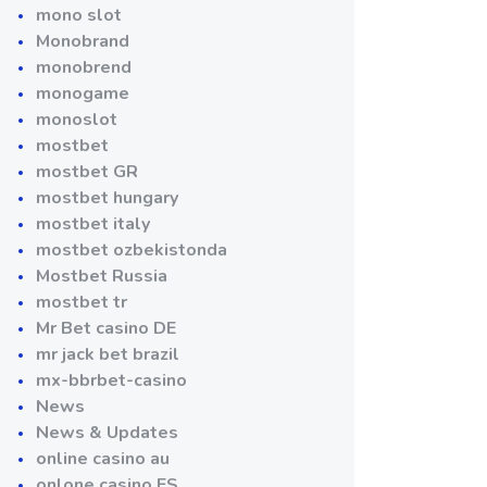
mono slot
Monobrand
monobrend
monogame
monoslot
mostbet
mostbet GR
mostbet hungary
mostbet italy
mostbet ozbekistonda
Mostbet Russia
mostbet tr
Mr Bet casino DE
mr jack bet brazil
mx-bbrbet-casino
News
News & Updates
online casino au
onlone casino ES