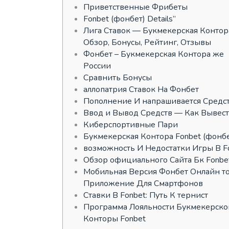
Приветственные Фрибеты
Fonbet (фонбет) Details”
Лига Ставок — Букмекерская Контор
Обзор, Бонусы, Рейтинг, Отзывы
Фонбет – Букмекерская Контора же
России
Сравнить Бонусы
аллопатрия Ставок На Фонбет
Пополнение И напрашивается Средс
Ввод и Вывод Средств — Как Вывес
Киберспортивные Пари
Букмекерская Контора Fonbet (фонбе
возможность И Недостатки Игры В F
Обзор официального Сайта Бк Fonbe
Мобильная Версия Фонбет Онлайн т
Приложение Для Смартфонов
Ставки В Fonbet: Путь К тернист
Программа Лояльности Букмекерско
Конторы Fonbet