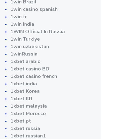
1win Brazil
1win casino spanish
1win fr
1win India
1WIN Official In Russia
1win Turkiye
1win uzbekistan
1winRussia
1xbet arabic
1xbet casino BD
1xbet casino french
1xbet india
1xbet Korea
1xbet KR
1xbet malaysia
1xbet Morocco
1xbet pt
1xbet russia
1xbet russian1