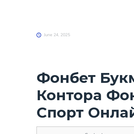
June 24, 2025
Фонбет Бук
Контора Фон
Спорт Онла