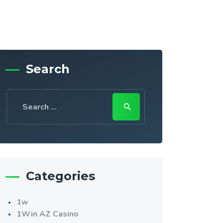
Search
Search
for:
Categories
1w
1Win AZ Casino