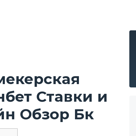
мекерская
бет Ставки и
йн Обзор Бк