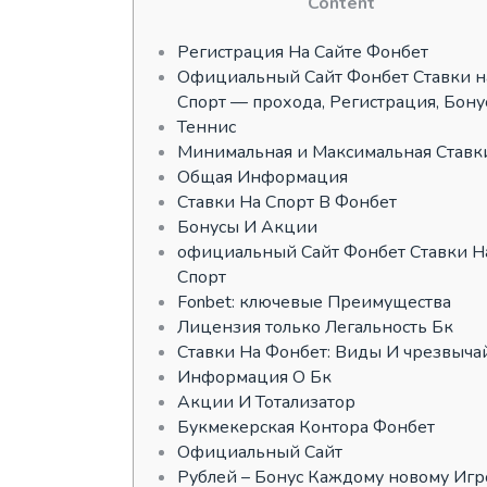
Content
Регистрация На Сайте Фонбет
Официальный Сайт Фонбет Ставки н
Спорт — прохода, Регистрация, Бон
Теннис
Минимальная и Максимальная Ставк
Общая Информация
Ставки На Спорт В Фонбет
Бонусы И Акции
официальный Сайт Фонбет Ставки Н
Спорт
Fonbet: ключевые Преимущества
Лицензия только Легальность Бк
Ставки На Фонбет: Виды И чрезвыча
Информация О Бк
Акции И Тотализатор
Букмекерская Контора Фонбет
Официальный Сайт
Рублей – Бонус Каждому новому Игр