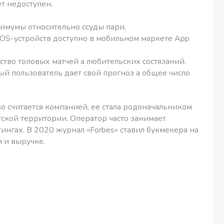
ет недоступен.
имумы относительно ссуды пари.
OS-устройств доступно в мобильном маркете App
тво топовых матчей а любительских состязаний.
й пользователь дает свой прогноз а общее число
 считается компанией, ее стала родоначальником
тской территории. Оператор часто занимает
ингах. В 2020 журнал «Forbes» ставил букмекера на
 и выручке.