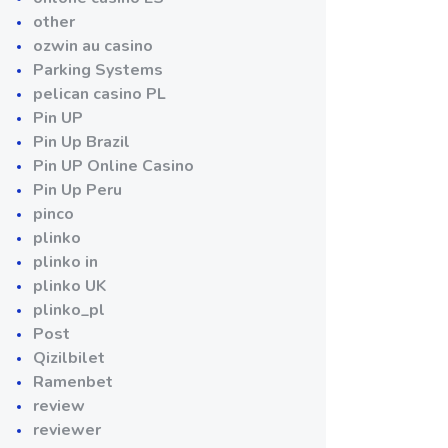
other
ozwin au casino
Parking Systems
pelican casino PL
Pin UP
Pin Up Brazil
Pin UP Online Casino
Pin Up Peru
pinco
plinko
plinko in
plinko UK
plinko_pl
Post
Qizilbilet
Ramenbet
review
reviewer