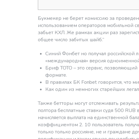
Букмекер не берет комиссию за проведен
использованием операторов мобильной св
забьет КХЛ. Же рамках акции раз зарегис
общее число забитых шайб.”
Синий Фонбет но получал российской л
«международная» версия одноименной
Бриф ТОТО – это сервис, позволяющий 
формате.
В правилах БК Fonbet говорится, что 
Как один из немногих старейших лега
Также бетторы могут отслеживать результ
полтора бесплатные ставки судя 500 RUB 
начисляется выплата на единственной бал
коэффициентом 2. 10 пользователь получи
только только россияне, не и граждане д