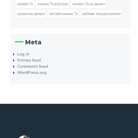
казино 7к
казино 7к в россии
казино 7к на деньги
казино на деньги
онлайн казино 7к
рейтинг лучших казино
Meta
Log in
Entries feed
Comments feed
WordPress.org