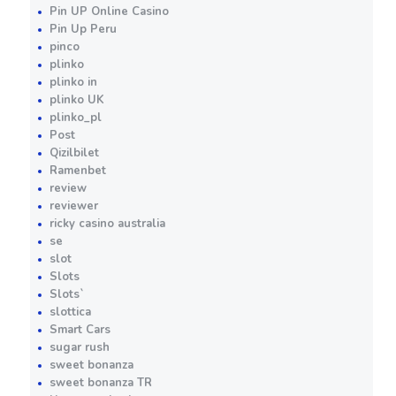
Pin UP Online Casino
Pin Up Peru
pinco
plinko
plinko in
plinko UK
plinko_pl
Post
Qizilbilet
Ramenbet
review
reviewer
ricky casino australia
se
slot
Slots
Slots`
slottica
Smart Cars
sugar rush
sweet bonanza
sweet bonanza TR