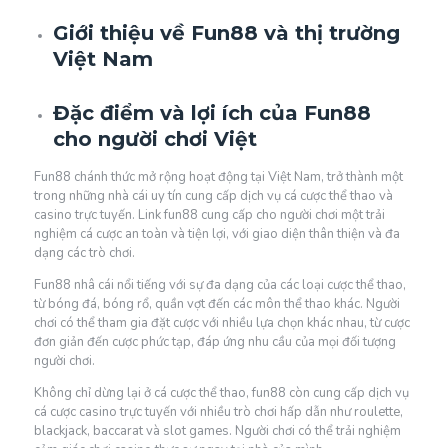
Giới thiệu về Fun88 và thị trường
Việt Nam
Đặc điểm và lợi ích của Fun88
cho người chơi Việt
Fun88 chánh thức mở rộng hoạt động tại Việt Nam, trở thành một
trong những nhà cái uy tín cung cấp dịch vụ cá cược thể thao và
casino trực tuyến. Link fun88 cung cấp cho người chơi một trải
nghiệm cá cược an toàn và tiện lợi, với giao diện thân thiện và đa
dạng các trò chơi.
Fun88 nhâ cái nổi tiếng với sự đa dạng của các loại cược thể thao,
từ bóng đá, bóng rổ, quần vợt đến các môn thể thao khác. Người
chơi có thể tham gia đặt cược với nhiều lựa chọn khác nhau, từ cược
đơn giản đến cược phức tạp, đáp ứng nhu cầu của mọi đối tượng
người chơi.
Không chỉ dừng lại ở cá cược thể thao, fun88 còn cung cấp dịch vụ
cá cược casino trực tuyến với nhiều trò chơi hấp dẫn như roulette,
blackjack, baccarat và slot games. Người chơi có thể trải nghiệm