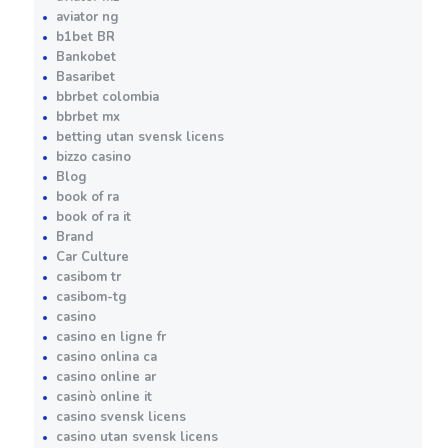
aviator ng
b1bet BR
Bankobet
Basaribet
bbrbet colombia
bbrbet mx
betting utan svensk licens
bizzo casino
Blog
book of ra
book of ra it
Brand
Car Culture
casibom tr
casibom-tg
casino
casino en ligne fr
casino onlina ca
casino online ar
casinò online it
casino svensk licens
casino utan svensk licens