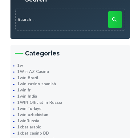
Search
for:
Categories
1w
1Win AZ Casino
1win Brazil
1win casino spanish
1win fr
1win India
1WIN Official In Russia
1win Turkiye
1win uzbekistan
1winRussia
1xbet arabic
1xbet casino BD