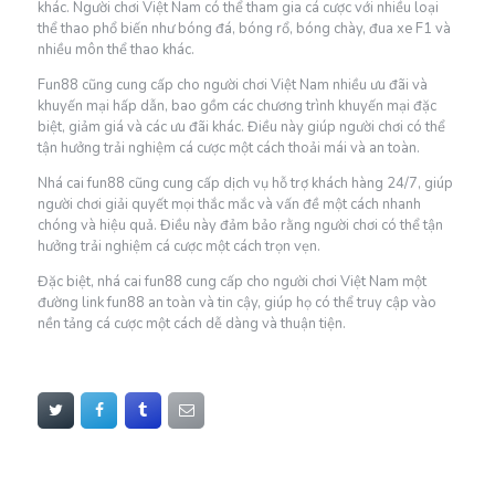
khác. Người chơi Việt Nam có thể tham gia cá cược với nhiều loại
thể thao phổ biến như bóng đá, bóng rổ, bóng chày, đua xe F1 và
nhiều môn thể thao khác.
Fun88 cũng cung cấp cho người chơi Việt Nam nhiều ưu đãi và
khuyến mại hấp dẫn, bao gồm các chương trình khuyến mại đặc
biệt, giảm giá và các ưu đãi khác. Điều này giúp người chơi có thể
tận hưởng trải nghiệm cá cược một cách thoải mái và an toàn.
Nhá cai fun88 cũng cung cấp dịch vụ hỗ trợ khách hàng 24/7, giúp
người chơi giải quyết mọi thắc mắc và vấn đề một cách nhanh
chóng và hiệu quả. Điều này đảm bảo rằng người chơi có thể tận
hưởng trải nghiệm cá cược một cách trọn vẹn.
Đặc biệt, nhá cai fun88 cung cấp cho người chơi Việt Nam một
đường link fun88 an toàn và tin cậy, giúp họ có thể truy cập vào
nền tảng cá cược một cách dễ dàng và thuận tiện.