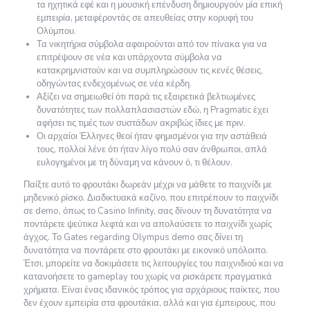
τα ηχητικά εφέ και η μουσική επένδυση δημιουργούν μία επική
εμπειρία, μεταφέροντάς σε απευθείας στην κορυφή του
Ολύμπου.
Τα νικητήρια σύμβολα αφαιρούνται από τον πίνακα για να
επιτρέψουν σε νέα και υπάρχοντα σύμβολα να
κατακρημνιστούν και να συμπληρώσουν τις κενές θέσεις,
οδηγώντας ενδεχομένως σε νέα κέρδη.
Αξίζει να σημειωθεί ότι παρά τις εξαιρετικά βελτιωμένες
δυνατότητες των πολλαπλασιαστών εδώ, η Pragmatic έχει
αφήσει τις τιμές των συστάδων ακριβώς ίδιες με πριν.
Οι αρχαίοι Έλληνες θεοί ήταν φημισμένοι για την αστάθειά
τους, πολλοί λένε ότι ήταν λίγο πολύ σαν άνθρωποι, απλά
ευλογημένοι με τη δύναμη να κάνουν ό, τι θέλουν.
Παίξτε αυτό το φρουτάκι δωρεάν μέχρι να μάθετε το παιχνίδι με
μηδενικό ρίσκο. Διαδικτυακά καζίνο, που επιτρέπουν το παιχνίδι
σε demo, όπως το Casino Infinity, σας δίνουν τη δυνατότητα να
ποντάρετε ψεύτικα λεφτά και να απολαύσετε το παιχνίδι χωρίς
άγχος. Το Gates regarding Olympus demo σας δίνει τη
δυνατότητα να ποντάρετε στο φρουτάκι με εικονικό υπόλοιπο.
Έτσι, μπορείτε να δοκιμάσετε τις λειτουργίες του παιχνιδιού και να
κατανοήσετε το gameplay του χωρίς να ρισκάρετε πραγματικά
χρήματα. Είναι ένας ιδανικός τρόπος για αρχάριους παίκτες, που
δεν έχουν εμπειρία στα φρουτάκια, αλλά και για έμπειρους, που