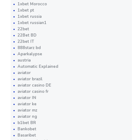
1xbet Morocco
1xbet pt
1xbet russia
1xbet russian1
22bet
22Bet BD
22bet IT
888starz bd
Aparkalypse
austria
Automatic Explained
aviator
aviator brazil
aviator casino DE
aviator casino fr
aviator IN
aviator ke
aviator mz
aviator ng
b1bet BR
Bankobet
Basaribet