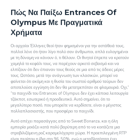
Πώς Να Παίξω Entrances Of
Olympus Με Πραγματικά
Χρήματα
Οι αρχαίοι Έλληνες θεοί ήταν φημισμένοι για την αστάθειά τους,
πολλοί λένε ότι ήταν λίγο πολύ σαν άνθρωποι, απλά ευλογημένοι
με τη δύναμη να κάνουν ό, τι θέλουν. Οι θνητοί έπρεπε να κρατούν
χαμηλά το κεφάλι τους, να παρέχουν αρκετό σεβασμό και να
ελπίζουν ότι δεν έπιαναν τους θεούς σε μια από τις άδειες μέρες
τους. Ωστόσο, μετά την ανάγνωση των κλασικών, μπορεί να
φαίνεται ότι ακόμη και η θυσία του σωστού αριθμού ταύρων δεν
αποτελούσε εγγύηση ότι δεν θα μετατρεπόταν σε φλαμουριά. Οχι,”
“το παιχνίδι του Entrances of Olympus δεν έχει κάποια λειτουργία
τζάκποτ, εσωτερικό ή προοδευτικό. Αυτό σημαίνει, ότι το
μεγαλύτερο ποσό, που μπορείτε να κερδίσετε, είναι ο μέγιστος
πολλαπλασιαστής, που προσφέρει το παιχνίδι.
Αυτό απέχει παρασάγγας από το Sweet Bonanza, και η όλη
εμπειρία μοιάζει κατά πολύ βαρύτερη από το να κοιτάζετε μια
στροβιλιζόμενη ροζ καραμελόχαρτο χώρα. Η προεπιλεγμένη RTP
είναι περίπου η ίδια στο 96, 50%, ενώ η μεταβλητότητα έχει