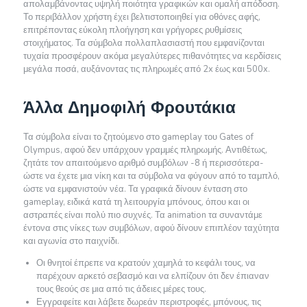
απολαμβάνοντας υψηλή ποιότητα γραφικών και ομαλή απόδοση.
Το περιβάλλον χρήστη έχει βελτιστοποιηθεί για οθόνες αφής,
επιτρέποντας εύκολη πλοήγηση και γρήγορες ρυθμίσεις
στοιχήματος. Τα σύμβολα πολλαπλασιαστή που εμφανίζονται
τυχαία προσφέρουν ακόμα μεγαλύτερες πιθανότητες να κερδίσεις
μεγάλα ποσά, αυξάνοντας τις πληρωμές από 2x έως και 500x.
Άλλα Δημοφιλή Φρουτάκια
Τα σύμβολα είναι το ζητούμενο στο gameplay του Gates of
Olympus, αφού δεν υπάρχουν γραμμές πληρωμής. Αντιθέτως,
ζητάτε τον απαιτούμενο αριθμό συμβόλων -8 ή περισσότερα-
ώστε να έχετε μια νίκη και τα σύμβολα να φύγουν από το ταμπλό,
ώστε να εμφανιστούν νέα. Τα γραφικά δίνουν ένταση στο
gameplay, ειδικά κατά τη λειτουργία μπόνους, όπου και οι
αστραπές είναι πολύ πιο συχνές. Τα animation τα συναντάμε
έντονα στις νίκες των συμβόλων, αφού δίνουν επιπλέον ταχύτητα
και αγωνία στο παιχνίδι.
Οι θνητοί έπρεπε να κρατούν χαμηλά το κεφάλι τους, να
παρέχουν αρκετό σεβασμό και να ελπίζουν ότι δεν έπιαναν
τους θεούς σε μια από τις άδειες μέρες τους.
Εγγραφείτε και λάβετε δωρεάν περιστροφές, μπόνους, τις