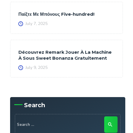
Παίξτε Με Μπόνους Five-hundred!
July 7, 2025
Découvrez Remark Jouer À La Machine
À Sous Sweet Bonanza Gratuitement
July 9, 2025
Search
Search
for: