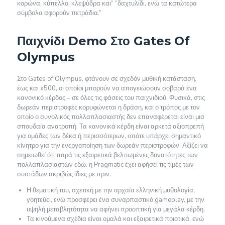
κορώνα, κύπελλο, κλεψύδρα και” “δαχτυλίδι, ενώ τα κατώτερα
σύμβολα αφορούν πετράδια.”
Παιχνίδι Demo Στο Gates Of
Olympus
Στο Gates of Olympus, φτάνουν σε σχεδόν μυθική κατάσταση,
έως και x500, οι οποίοι μπορούν να απογειώσουν σοβαρά ένα
κανονικό κέρδος – σε όλες τις φάσεις του παιχνιδιού. Φυσικά, στις
δωρεάν περιστροφές κορυφώνεται η δράση, και ο τρόπος με τον
οποίο ο συνολικός πολλαπλασιαστής δεν επαναφέρεται είναι μια
σπουδαία ανατροπή. Τα κανονικά κέρδη είναι αρκετά αξιοπρεπή
για ομάδες των δέκα ή περισσότερων, οπότε υπάρχει σημαντικό
κίνητρο για την ενεργοποίηση των δωρεάν περιστροφών. Αξίζει να
σημειωθεί ότι παρά τις εξαιρετικά βελτιωμένες δυνατότητες των
πολλαπλασιαστών εδώ, η Pragmatic έχει αφήσει τις τιμές των
συστάδων ακριβώς ίδιες με πριν.
Η θεματική του, σχετική με την αρχαία ελληνική μυθολογία,
γοητεύει, ενώ προσφέρει ένα συναρπαστικό gameplay, με την
υψηλή μεταβλητότητα να αφήνει προοπτική για μεγάλα κέρδη.
Τα κινούμενα σχέδια είναι ομαλά και εξαιρετικά ποιοτικά, ενώ