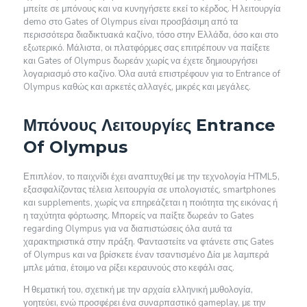
μπείτε σε μπόνους και να κυνηγήσετε εκεί το κέρδος. Η λειτουργία
demo στο Gates of Olympus είναι προσβάσιμη από τα
περισσότερα διαδικτυακά καζίνο, τόσο στην Ελλάδα, όσο και στο
εξωτερικό. Μάλιστα, οι πλατφόρμες σας επιτρέπουν να παίξετε
και Gates of Olympus δωρεάν χωρίς να έχετε δημιουργήσει
λογαριασμό στο καζίνο. Όλα αυτά επιστρέφουν για το Entrance of
Olympus καθώς και αρκετές αλλαγές, μικρές και μεγάλες.
Μπόνους Λειτουργίες Entrance
Of Olympus
Επιπλέον, το παιχνίδι έχει αναπτυχθεί με την τεχνολογία HTML5,
εξασφαλίζοντας τέλεια λειτουργία σε υπολογιστές, smartphones
και supplements, χωρίς να επηρεάζεται η ποιότητα της εικόνας ή
η ταχύτητα φόρτωσης. Μπορείς να παίξτε δωρεάν το Gates
regarding Olympus για να διαπιστώσεις όλα αυτά τα
χαρακτηριστικά στην πράξη. Φανταστείτε να φτάνετε στις Gates
of Olympus και να βρίσκετε έναν τσαντισμένο Δία με λαμπερά
μπλε μάτια, έτοιμο να ρίξει κεραυνούς στο κεφάλι σας.
Η θεματική του, σχετική με την αρχαία ελληνική μυθολογία,
γοητεύει, ενώ προσφέρει ένα συναρπαστικό gameplay, με την