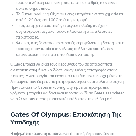
τόσο υψηλότερη και η νίκη σας, οπότε ο αριθμός τους είναι
αρκετά σημαντικός.
Το Gates involving Olympus σας επιτρέπει να στοιχηματίσετε
από 0. 2€ έως και 100€ ανά περιστροφή.
Έτσι, υπάρχει προοπτική για μεγάλα κέρδη, αν έχετε
συγκεντρώσει μεγάλο πολλαπλασιαστή στις τελευταίες
περιστροφές.
Φυσικά, στις δωρεάν περιστροφές κορυφώνεται η δράση, και ο
τρόπος με τον οποίο ο συνολικός πολλαπλασιαστής δεν
επαναφέρεται είναι μια σπουδαία ανατροπή.
Ο Δίας μπορεί να ρίξει τους κεραυνούς του σε οποιαδήποτε
ανύποπτη στιγμή και να δώσει ενισχυμένες επιστροφές στους
παίκτες. Η λειτουργία του κεραυνού του Δία είναι ενισχυμένη στη
λειτουργία των δωρεάν περιστροφών, αφού είναι πολύ πιο συχνή.
Πριν παίξετε το Gates involving Olympus με πραγματικά
χρήματα, μπορείτε να δοκιμάσετε το παιχνίδι σε Gates associated
with Olympus demo με εικονικό υπόλοιπο στη σελίδα μας!
Gates Of Olympus: Επισκόπηση Της
Υποδοχής
Η υψηλή διακύμανση υποδηλώνει ότι τα κέρδη εμφανίζονται