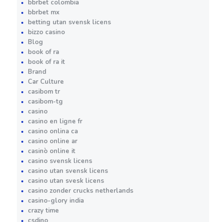
bbrbet colombia
bbrbet mx
betting utan svensk licens
bizzo casino
Blog
book of ra
book of ra it
Brand
Car Culture
casibom tr
casibom-tg
casino
casino en ligne fr
casino onlina ca
casino online ar
casinò online it
casino svensk licens
casino utan svensk licens
casino utan svesk licens
casino zonder crucks netherlands
casino-glory india
crazy time
csdino