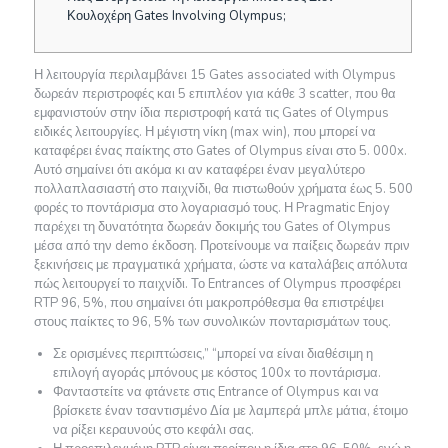
Κουλοχέρη Gates Involving Olympus;
Η λειτουργία περιλαμβάνει 15 Gates associated with Olympus
δωρεάν περιστροφές και 5 επιπλέον για κάθε 3 scatter, που θα
εμφανιστούν στην ίδια περιστροφή κατά τις Gates of Olympus
ειδικές λειτουργίες. Η μέγιστη νίκη (max win), που μπορεί να
καταφέρει ένας παίκτης στο Gates of Olympus είναι στο 5. 000x.
Αυτό σημαίνει ότι ακόμα κι αν καταφέρει έναν μεγαλύτερο
πολλαπλασιαστή στο παιχνίδι, θα πιστωθούν χρήματα έως 5. 500
φορές το ποντάρισμα στο λογαριασμό τους. Η Pragmatic Enjoy
παρέχει τη δυνατότητα δωρεάν δοκιμής του Gates of Olympus
μέσα από την demo έκδοση. Προτείνουμε να παίξεις δωρεάν πριν
ξεκινήσεις με πραγματικά χρήματα, ώστε να καταλάβεις απόλυτα
πώς λειτουργεί το παιχνίδι. Το Entrances of Olympus προσφέρει
RTP 96, 5%, που σημαίνει ότι μακροπρόθεσμα θα επιστρέψει
στους παίκτες το 96, 5% των συνολικών πονταρισμάτων τους.
Σε ορισμένες περιπτώσεις,” “μπορεί να είναι διαθέσιμη η
επιλογή αγοράς μπόνους με κόστος 100x το ποντάρισμα.
Φανταστείτε να φτάνετε στις Entrance of Olympus και να
βρίσκετε έναν τσαντισμένο Δία με λαμπερά μπλε μάτια, έτοιμο
να ρίξει κεραυνούς στο κεφάλι σας.