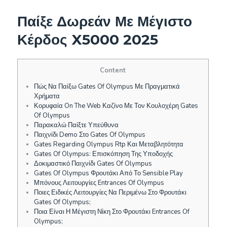
Παίξε Δωρεάν Με Μέγιστο
Κέρδος X5000 2025
Content
Πώς Να Παίξω Gates Of Olympus Με Πραγματικά
Χρήματα
Κορυφαία On The Web Καζίνο Με Τον Κουλοχέρη Gates
Of Olympus
Παρακαλώ Παίξτε Υπεύθυνα
Παιχνίδι Demo Στο Gates Of Olympus
Gates Regarding Olympus Rtp Και Μεταβλητότητα
Gates Of Olympus: Επισκόπηση Της Υποδοχής
Δοκιμαστικό Παιχνίδι Gates Of Olympus
Gates Of Olympus Φρουτάκι Από Το Sensible Play
Μπόνους Λειτουργίες Entrances Of Olympus
Ποιες Ειδικές Λειτουργίες Να Περιμένω Στο Φρουτάκι
Gates Of Olympus;
Ποια Είναι Η Μέγιστη Νίκη Στο Φρουτάκι Entrances Of
Olympus;