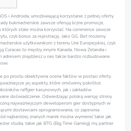
iOS i Androida, umożliwiającą korzystanie z pełnej oferty
łady bukmacherskie zawsze oferują liczne promocje,
es których stale można korzystać. Na commence zawsze
tu, czyli bonus za rejestrację. Jako GG. Bet możemy
acherskie użytkownikom z terenu Unii Europejskiej, czyli
encją Curacao to między innymi Kanada, Nowa Zelandia i
m adresem znajdziesz u nas także bardzo rozbudowane
towi.
ale po prostu obiektywna ocena faktów w postaci oferty
jważniejsze jej aspekty, które omówimy pokrótce
iłośników raffgier kasynowych, jak i zakładów
owane doświadczenie. Odwiedzając polską wersję strony
ęconą najważniejszym deweloperom gier dostępnych w
dącymi dostawcami oprogramowania, co zapewnia
ród najbardziej znanych marek można wymienić takie jak
leżne studia, takie jak BTG (Big Time Gaming) my partner