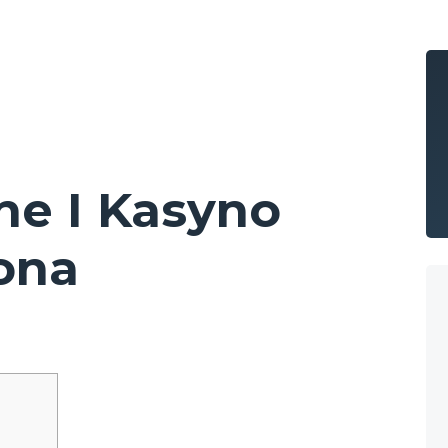
ne I Kasyno
rona