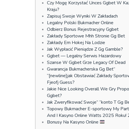
Czy Mogę Korzystać Unces Ggbet W K
Kraju?
Zapisuj Swoje Wyniki W Zakładach
Legalny Polski Bukmacher Online
Odbierz Bonus Rejestracyjny Ggbet
Zakłady Sportowe Mhh Stronie Gg Bet
Zakłady Em Hokej Na Lodzie
Jak Wypłacić Pieniądze Z Gg Gamble?
Ggbet — Legalny Serwis Hazardowy
Szanse W Ggbet Grze Legacy Of Dead
Gwarancja Bukmacherska Gg Bet”
“[newline]jak Obstawiać Zakłady Sport
Fjeofj Guess?
Jakie Nice Looking Overall We Gry Prop
Ggbet?
Jak Zweryfikować Swoje” “konto T Gg B
Topowy Bukmacher E-sportowy My Part
And I Kasyno Online Watts 2025 Roku!
Bonusy Na Kasyno Online