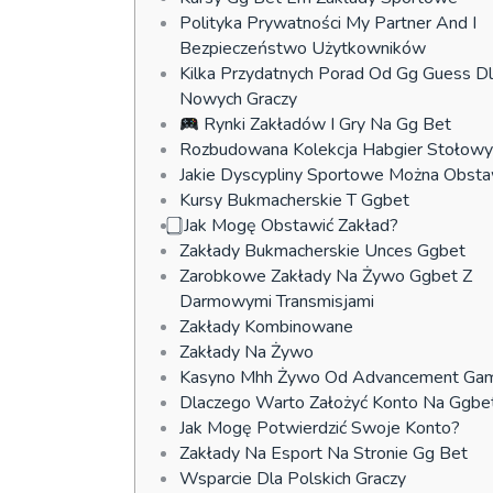
Polityka Prywatności My Partner And I
Bezpieczeństwo Użytkowników
Kilka Przydatnych Porad Od Gg Guess D
Nowych Graczy
Rynki Zakładów I Gry Na Gg Bet
Rozbudowana Kolekcja Habgier Stołowy
Jakie Dyscypliny Sportowe Można Obsta
Kursy Bukmacherskie T Ggbet
⃣ Jak Mogę Obstawić Zakład?
Zakłady Bukmacherskie Unces Ggbet
Zarobkowe Zakłady Na Żywo Ggbet Z
Darmowymi Transmisjami
Zakłady Kombinowane
Zakłady Na Żywo
Kasyno Mhh Żywo Od Advancement Gam
Dlaczego Warto Założyć Konto Na Ggbe
Jak Mogę Potwierdzić Swoje Konto?
Zakłady Na Esport Na Stronie Gg Bet
Wsparcie Dla Polskich Graczy