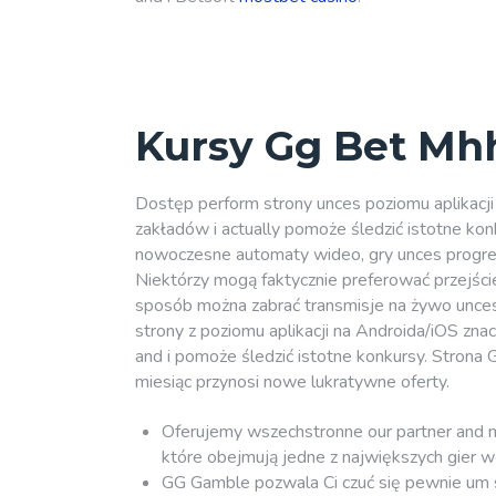
Kursy Gg Bet Mh
Dostęp perform strony unces poziomu aplikacji
zakładów i actually pomoże śledzić istotne kon
nowoczesne automaty wideo, gry unces progre
Niektórzy mogą faktycznie preferować przejśc
sposób można zabrać transmisje na żywo unces
strony z poziomu aplikacji na Androida/iOS zna
and i pomoże śledzić istotne konkursy. Strona
miesiąc przynosi nowe lukratywne oferty.
Oferujemy wszechstronne our partner and my
które obejmują jedne z największych gier w
GG Gamble pozwala Ci czuć się pewnie um sw