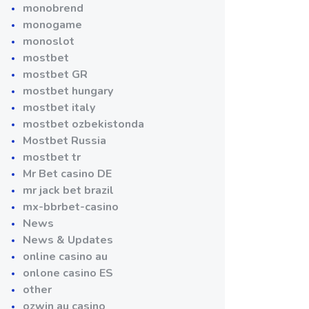
monobrend
monogame
monoslot
mostbet
mostbet GR
mostbet hungary
mostbet italy
mostbet ozbekistonda
Mostbet Russia
mostbet tr
Mr Bet casino DE
mr jack bet brazil
mx-bbrbet-casino
News
News & Updates
online casino au
onlone casino ES
other
ozwin au casino