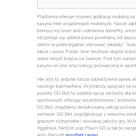
Platforma oferuje również aplikację mobilną na 
kasyna mhh urządzeniach mobilnych. Nasze zak
bonusy my lover and i odmienne benefity, unc
otrzymuje się added bonus powitalny od depozy
zatem w pełni legalnie oferować zakłady” “bukm
także i unces Polski. Inne terytoria objęte lic
wiele innych krajów na świecie. Pod tym samy
kasyno on-line oraz sekcję poświęconą e-spor
Nie jest to jedynie nasza subiektywna opinia, 
naszego bukmachera. Wystarczy spojrzeć na na
poniżej. GG Bet to solidna opcja zarówno dla m
sportowych, oferując wszechstronne i zróżnic
GG Bet, znajdziesz dedykowaną sekcję poświ
serwisie. GG Bet współpracuje z wieloma wio
graczom różnorodne i wysokiej jakości gry. Wś
Yggdrasil, NetEnt oraz Play’n GO, a także nieza
and i Betsoft
mostbet casino
.