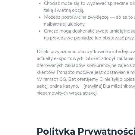
Chociaż może się to wydawać sprzeczne z i
taką świetną opcją.
Możesz postawić na zwycięzcę — so as to 
najbardziej ulubiony.
Gracze mogą doskonalić swoje umiejętności 
na prawdziwe pieniądze lub obstawiać przy 
Dzięki przyjaznemu dla użytkownika interfejs
actually e-sportowych, GGBet zdobył zaufanie
oferowanych zakładów, konkurencyjne zajecia 
klientów. Ponadto możliwe jest obstawianie m
W ramach GG. Bet oferujemy Ci nie tylko opisa
sekcji online kasyno.” “[newline]Dla miłośn
niesamowitych wręcz atrakcji.
Polityka Prywatnośc