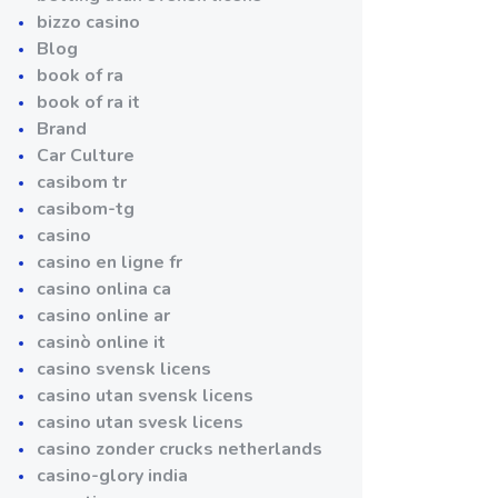
bizzo casino
Blog
book of ra
book of ra it
Brand
Car Culture
casibom tr
casibom-tg
casino
casino en ligne fr
casino onlina ca
casino online ar
casinò online it
casino svensk licens
casino utan svensk licens
casino utan svesk licens
casino zonder crucks netherlands
casino-glory india