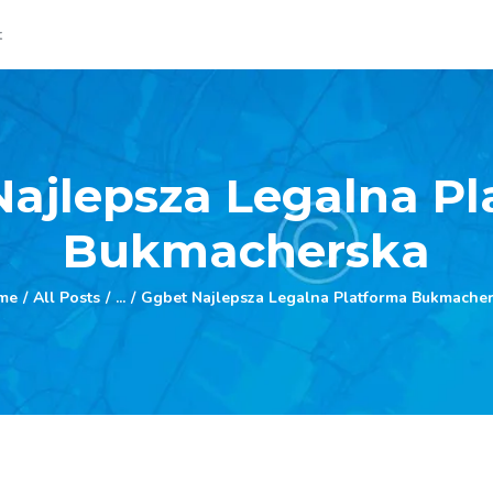
About Us
t
Testimonials
Reserve a Spot
ajlepsza Legalna P
Bukmacherska
me
All Posts
...
Ggbet Najlepsza Legalna Platforma Bukmache