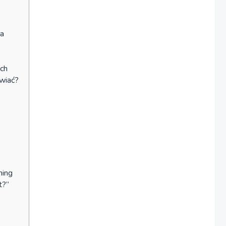
la
ch
wiać?
ing
t?”