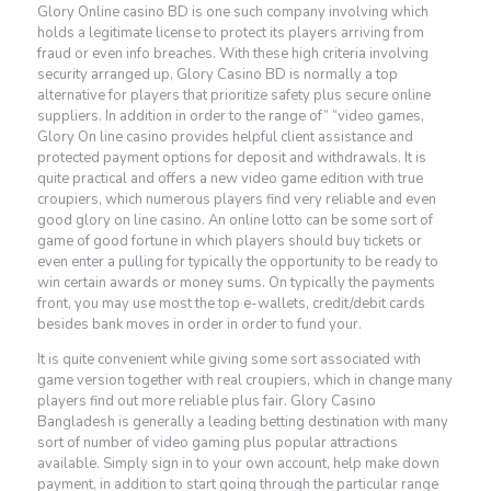
Glory Online casino BD is one such company involving which
holds a legitimate license to protect its players arriving from
fraud or even info breaches. With these high criteria involving
security arranged up, Glory Casino BD is normally a top
alternative for players that prioritize safety plus secure online
suppliers. In addition in order to the range of” “video games,
Glory On line casino provides helpful client assistance and
protected payment options for deposit and withdrawals. It is
quite practical and offers a new video game edition with true
croupiers, which numerous players find very reliable and even
good glory on line casino. An online lotto can be some sort of
game of good fortune in which players should buy tickets or
even enter a pulling for typically the opportunity to be ready to
win certain awards or money sums. On typically the payments
front, you may use most the top e-wallets, credit/debit cards
besides bank moves in order in order to fund your.
It is quite convenient while giving some sort associated with
game version together with real croupiers, which in change many
players find out more reliable plus fair. Glory Casino
Bangladesh is generally a leading betting destination with many
sort of number of video gaming plus popular attractions
available. Simply sign in to your own account, help make down
payment, in addition to start going through the particular range