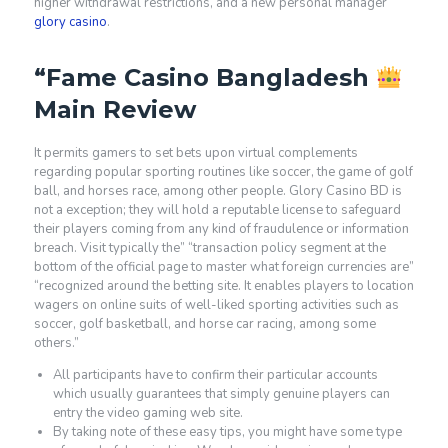
higher withdrawal restrictions, and a new personal manager
glory casino
.
“Fame Casino Bangladesh
Main Review
It permits gamers to set bets upon virtual complements
regarding popular sporting routines like soccer, the game of golf
ball, and horses race, among other people. Glory Casino BD is
not a exception; they will hold a reputable license to safeguard
their players coming from any kind of fraudulence or information
breach. Visit typically the” “transaction policy segment at the
bottom of the official page to master what foreign currencies are”
“recognized around the betting site. It enables players to location
wagers on online suits of well-liked sporting activities such as
soccer, golf basketball, and horse car racing, among some
others.”
All participants have to confirm their particular accounts
which usually guarantees that simply genuine players can
entry the video gaming web site.
By taking note of these easy tips, you might have some type