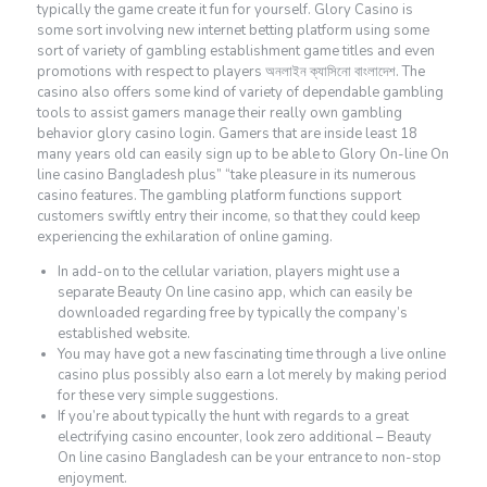
typically the game create it fun for yourself. Glory Casino is
some sort involving new internet betting platform using some
sort of variety of gambling establishment game titles and even
promotions with respect to players অনলাইন ক্যাসিনো বাংলাদেশ. The
casino also offers some kind of variety of dependable gambling
tools to assist gamers manage their really own gambling
behavior glory casino login. Gamers that are inside least 18
many years old can easily sign up to be able to Glory On-line On
line casino Bangladesh plus” “take pleasure in its numerous
casino features. The gambling platform functions support
customers swiftly entry their income, so that they could keep
experiencing the exhilaration of online gaming.
In add-on to the cellular variation, players might use a
separate Beauty On line casino app, which can easily be
downloaded regarding free by typically the company’s
established website.
You may have got a new fascinating time through a live online
casino plus possibly also earn a lot merely by making period
for these very simple suggestions.
If you’re about typically the hunt with regards to a great
electrifying casino encounter, look zero additional – Beauty
On line casino Bangladesh can be your entrance to non-stop
enjoyment.