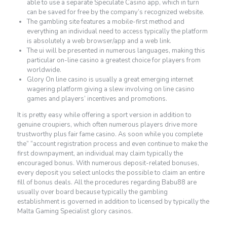
able to use a separate Speculate Casino app, which in turn
can be saved for free by the company’s recognized website.
The gambling site features a mobile-first method and
everything an individual need to access typically the platform
is absolutely a web browser/app and a web link.
The ui will be presented in numerous languages, making this
particular on-line casino a greatest choice for players from
worldwide.
Glory On line casino is usually a great emerging internet
wagering platform giving a slew involving on line casino
games and players’ incentives and promotions.
It is pretty easy while offering a sport version in addition to
genuine croupiers, which often numerous players drive more
trustworthy plus fair fame casino. As soon while you complete
the” “account registration process and even continue to make the
first downpayment, an individual may claim typically the
encouraged bonus. With numerous deposit-related bonuses,
every deposit you select unlocks the possible to claim an entire
fill of bonus deals. All the procedures regarding Babu88 are
usually over board because typically the gambling
establishment is governed in addition to licensed by typically the
Malta Gaming Specialist glory casinos.