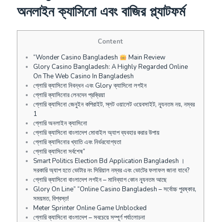
অনলাইন ক্যাসিনো এবং বাজির প্ল্যাটফর্ম
Content
“Wonder Casino Bangladesh
Main Review
Glory Casino Bangladesh: A Highly Regarded Online
On The Web Casino In Bangladesh
গ্লোরি ক্যাসিনো নিবন্ধন এবং Glory ক্যাসিনো লগইন
গ্লোরি ক্যাসিনোর লেনদেন প্রক্রিয়া
গ্লোরি ক্যাসিনো জেনুইন কপিরাইট, স্লট ওয়ালেট ওয়েবসাইট, ন্যূনতম নয়, নম্বর
1
গ্লোরি অনলাইন ক্যাসিনো
গ্লোরি ক্যাসিনো বাংলাদেশ মোবাইল অ্যাপ ব্যবহার করার উপায়
গ্লোরি ক্যাসিনোর খ্যাতি এবং নির্ভরযোগ্যতা
গ্লোরি ক্যাসিনো সর্বশেষ”
Smart Politics Election Bd Application Bangladesh ।
সরকারি অ্যাপ হতে ভোটার নং সিরিয়াল নম্বর এবং ভোটের ফলাফল জানা যাবে?
গ্লোরি ক্যাসিনো বাংলাদেশ লগইন – মানিব্যাগ কোন ন্যূনতম আছে
Glory On Line” “Online Casino Bangladesh – সর্বোচ্চ পুরষ্কার,
সময়মত, বিশ্বস্ত!
Meter Sprinter Online Game Unblocked
গ্লোরি ক্যাসিনো বাংলাদেশ – সবচেয়ে সম্পূর্ণ পর্যালোচনা