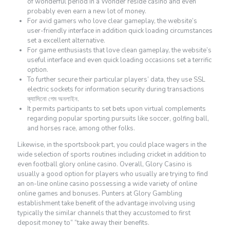
of wonderful period in a Wonder reside casino and even
probably even earn a new lot of money.
For avid gamers who love clear gameplay, the website’s
user-friendly interface in addition quick loading circumstances
set a excellent alternative.
For game enthusiasts that love clean gameplay, the website’s
useful interface and even quick loading occasions set a terrific
option.
To further secure their particular players’ data, they use SSL
electric sockets for information security during transactions
ক্যাসিনো গেম অনলাইন.
It permits participants to set bets upon virtual complements
regarding popular sporting pursuits like soccer, golfing ball,
and horses race, among other folks.
Likewise, in the sportsbook part, you could place wagers in the
wide selection of sports routines including cricket in addition to
even football glory online casino. Overall, Glory Casino is
usually a good option for players who usually are trying to find
an on-line online casino possessing a wide variety of online
online games and bonuses. Punters at Glory Gambling
establishment take benefit of the advantage involving using
typically the similar channels that they accustomed to first
deposit money to” “take away their benefits.