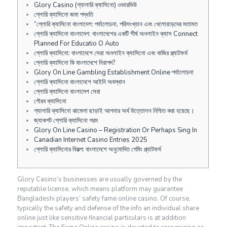
Glory Casino (গ্যালারি ক্যাসিনো) ওভারভিউ
গ্লোরি ক্যাসিনো জমা পদ্ধতি
“গ্লোরি ক্যাসিনো বাংলাদেশ: পর্যালোচনা, পরিসংখ্যান এবং খেলোয়াড়দের মতামত
গ্লোরি ক্যাসিনো বাংলাদেশ: বাংলাদেশের একটি শীর্ষ অনলাইন ক্যাস Connect
Planned For Educatio O Auto
গ্লোরি ক্যাসিনো: বাংলাদেশে সেরা অনলাইন ক্যাসিনো এবং বাজির প্ল্যাটফর্ম
গ্লোরি ক্যাসিনো কি বাংলাদেশে নিরাপদ?
Glory On Line Gambling Establishment Online পর্যালোচনা
গ্লোরি ক্যাসিনো বাংলাদেশে আইনি অবস্থান
গ্লোরি ক্যাসিনো বাংলাদেশ সেরা
গৌরব ক্যাসিনো
গ্যালারি ক্যাসিনো ঝামেলা ছাড়াই আপনার অর্থ উত্তোলন নিশ্চিত করা হয়েছে।
জ্যাকপট গ্লোরি ক্যাসিনো গরম
Glory On Line Casino – Registration Or Perhaps Sing In
Canadian Internet Casino Entries 2025
গ্লোরি ক্যাসিনোর বিকল্প: বাংলাদেশে অনুমোদিত গেমিং প্ল্যাটফর্ম
Glory Casino’s businesses are usually governed by the
reputable license, which means platform may guarantee
Bangladeshi players’ safety fame online casino. Of course,
typically the safety and defense of the info an individual share
online just like sensitive financial particulars is at addition