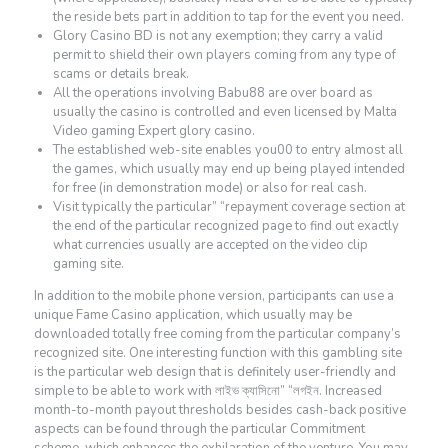
the reside bets part in addition to tap for the event you need.
Glory Casino BD is not any exemption; they carry a valid
permit to shield their own players coming from any type of
scams or details break.
All the operations involving Babu88 are over board as
usually the casino is controlled and even licensed by Malta
Video gaming Expert glory casino.
The established web-site enables you00 to entry almost all
the games, which usually may end up being played intended
for free (in demonstration mode) or also for real cash.
Visit typically the particular” “repayment coverage section at
the end of the particular recognized page to find out exactly
what currencies usually are accepted on the video clip
gaming site.
In addition to the mobile phone version, participants can use a
unique Fame Casino application, which usually may be
downloaded totally free coming from the particular company’s
recognized site. One interesting function with this gambling site
is the particular web design that is definitely user-friendly and
simple to be able to work with লাইভ ক্যাসিনো” “লগইন. Increased
month-to-month payout thresholds besides cash-back positive
aspects can be found through the particular Commitment