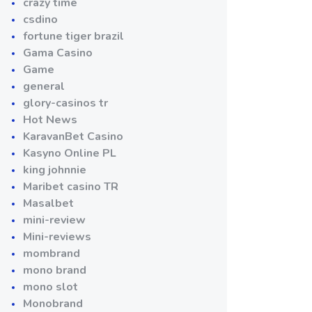
crazy time
csdino
fortune tiger brazil
Gama Casino
Game
general
glory-casinos tr
Hot News
KaravanBet Casino
Kasyno Online PL
king johnnie
Maribet casino TR
Masalbet
mini-review
Mini-reviews
mombrand
mono brand
mono slot
Monobrand