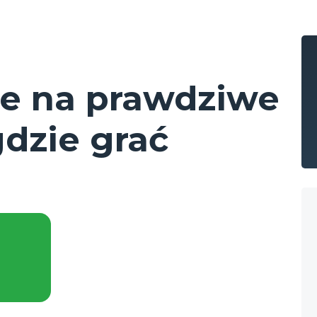
ne na prawdziwe
gdzie grać