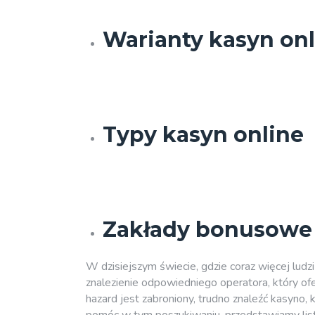
Warianty kasyn onl
Typy kasyn online
Zakłady bonusowe 
W dzisiejszym świecie, gdzie coraz więcej ludz
znalezienie odpowiedniego operatora, który ofe
hazard jest zabroniony, trudno znaleźć kasyno,