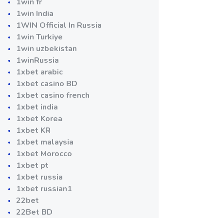
1win fr
1win India
1WIN Official In Russia
1win Turkiye
1win uzbekistan
1winRussia
1xbet arabic
1xbet casino BD
1xbet casino french
1xbet india
1xbet Korea
1xbet KR
1xbet malaysia
1xbet Morocco
1xbet pt
1xbet russia
1xbet russian1
22bet
22Bet BD