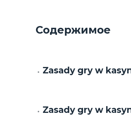
Содержимое
Zasady gry w kasy
Zasady gry w kasy