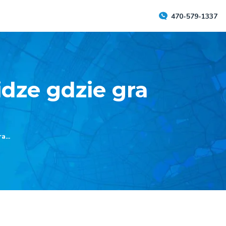
470-579-1337
dze gdzie gra
...