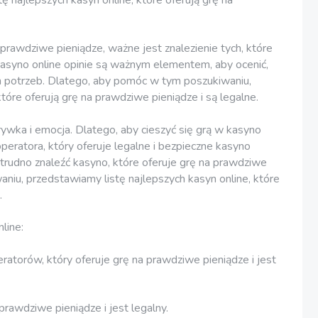
 najlepszych kasyn online, które oferują grę na
 prawdziwe pieniądze, ważne jest znalezienie tych, które
 Kasyno online opinie są ważnym elementem, aby ocenić,
h potrzeb. Dlatego, aby pomóc w tym poszukiwaniu,
tóre oferują grę na prawdziwe pieniądze i są legalne.
zrywka i emocja. Dlatego, aby cieszyć się grą w kasyno
peratora, który oferuje legalne i bezpieczne kasyno
, trudno znaleźć kasyno, które oferuje grę na prawdziwe
niu, przedstawiamy listę najlepszych kasyn online, które
.
line:
eratorów, który oferuje grę na prawdziwe pieniądze i jest
prawdziwe pieniądze i jest legalny.