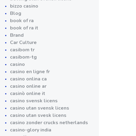
bizzo casino
Blog
book of ra
book of ra it
Brand
Car Culture
casibom tr
casibom-tg
casino
casino en ligne fr
casino onlina ca
casino online ar
casinò online it
casino svensk licens
casino utan svensk licens
casino utan svesk licens
casino zonder crucks netherlands
casino-glory india