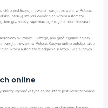
, które jest licencjonowane i zarejestrowane w Polsce.
polskie, oferują szeroki wybór gier, w tym automaty,
częciem gry, należy zapoznać się z regulaminem kasyna i
abroniony w Polsce. Dlatego, aby grać legalnie, należy
e i zarejestrowane w Polsce. Kasyno online polskie, takie
 gier, w tym automaty, blackjacka, ruletkę i wiele innych.
ch online
, należy wybrać kasyno online, które jest licencjonowane
ęciem gry, należy zapoznać się z regulaminem kasyna i