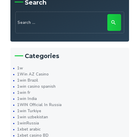
Search
Search
for:
Categories
1w
1Win AZ Casino
1win Brazil
1win casino spanish
1win fr
1win India
1WIN Official In Russia
1win Turkiye
1win uzbekistan
1winRussia
1xbet arabic
1xbet casino BD