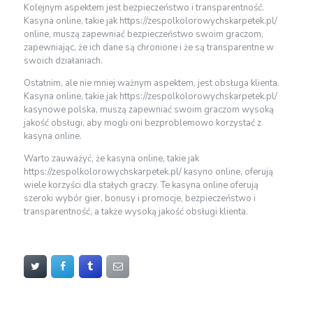
Kolejnym aspektem jest bezpieczeństwo i transparentność.
Kasyna online, takie jak https://zespolkolorowychskarpetek.pl/
online, muszą zapewniać bezpieczeństwo swoim graczom,
zapewniając, że ich dane są chronione i że są transparentne w
swoich działaniach.
Ostatnim, ale nie mniej ważnym aspektem, jest obsługa klienta.
Kasyna online, takie jak https://zespolkolorowychskarpetek.pl/
kasynowe polska, muszą zapewniać swoim graczom wysoką
jakość obsługi, aby mogli oni bezproblemowo korzystać z
kasyna online.
Warto zauważyć, że kasyna online, takie jak
https://zespolkolorowychskarpetek.pl/ kasyno online, oferują
wiele korzyści dla stałych graczy. Te kasyna online oferują
szeroki wybór gier, bonusy i promocje, bezpieczeństwo i
transparentność, a także wysoką jakość obsługi klienta.