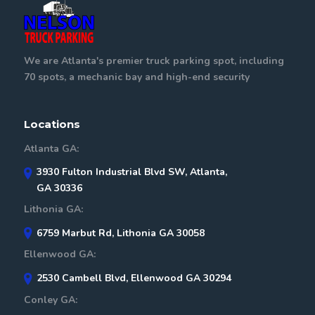
We are Atlanta's premier truck parking spot, including
70 spots, a mechanic bay and high-end security
Locations
Atlanta GA:
3930 Fulton Industrial Blvd SW, Atlanta,
GA 30336
Lithonia GA:
6759 Marbut Rd, Lithonia GA 30058
Ellenwood GA:
2530 Cambell Blvd, Ellenwood GA 30294
Conley GA: