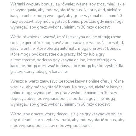
Warunki wypłaty bonusu są również ważne, aby zrozumieć, jakie
są wymagania, aby móc wypłacić bonus. Na przykład, niektóre
kasyna online mogą wymagać, aby gracz wykonał minimum 20
razy depozyt, aby móc wypłacić bonus, podczas gdy inne mogą
wymagać, aby gracz wykonał minimum 30 razy depozyt.
Warto również zauważyć, że różne kasyna online oferują różne
rodzaje gier, które mogą być z bonusów korzystne. Na przykład,
kasyna online, które oferują automaty, mogą oferować bonusy,
które mogą być korzystne dla graczy, którzy lubią gry
automatyczne, podczas gdy kasyna online, które oferują gry
karciane, mogą oferować bonusy, które mogą być korzystne dla
graczy, którzy lubią gry karciane.
Wreszcie, warto zauważyć, że różne kasyna online oferują różne
warunki, aby móc wypłacić bonus. Na przykład, niektóre kasyna
online mogą wymagać, aby gracz wykonał minimum 30 razy
depozyt, aby móc wypłacić bonus, podczas gdy inne mogą
wymagać, aby gracz wykonał minimum 50 razy depozyt.
Warto, aby gracze, którzy decydują się na gry kasynowe online,
aby dokładnie przeczytać warunki, aby móc wypłacić bonus, aby
móc wypłacić bonus, aby móc wypłacić bonus.