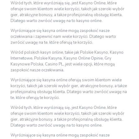
Wśród tych, które wyróżniają się, jest Kasyno Online, które
oferuje swoim klientom wiele korzyści, takich jak szeroki wybór
gier, atrakcyjne bonusy, a także profesjonalną obsługę klienta.
Dlatego warto zwrócić uwagę na to kasyno online.
Wyróżniające się kasyna online mogą zaspokoić nasze
oczekiwania i zapewnić nam wiele korzyści. Dlatego warto
zwrócić uwagę na te, które oferują te korzyści.
Wśród polskich kasyn online, takie jak Polskie Kasyno, Kasyno
Internetowe, Polskie Kasyna, Kasyno Online Opinie, Gry
Kasynowe Polska, Casino PL, jest wiele opcji, które mogą
zaspokoić nasze oczekiwania.
Wyróżniające się kasyna online oferują swoim klientom wiele
korzyści, takich jak szeroki wybór gier, atrakcyjne bonusy, a także
profesjonalną obsługę klienta. Dlatego warto zwrócić uwagę na
te, które oferują te korzyści.
Wśród tych, które wyróżniają się, jest Kasyno Online, które
oferuje swoim klientom wiele korzyści, takich jak szeroki wybór
gier, atrakcyjne bonusy, a także profesjonalną obsługę klienta.
Dlatego warto zwrócić uwagę na to kasyno online.
Wyróżniające się kasyna online mogą zaspokoić nasze