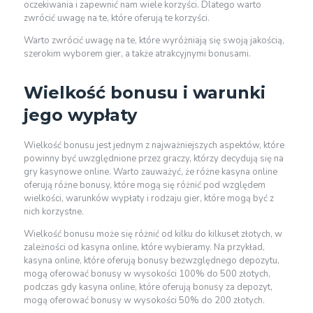
oczekiwania i zapewnić nam wiele korzyści. Dlatego warto
zwrócić uwagę na te, które oferują te korzyści.
Warto zwrócić uwagę na te, które wyróżniają się swoją jakością,
szerokim wyborem gier, a także atrakcyjnymi bonusami.
Wielkość bonusu i warunki
jego wypłaty
Wielkość bonusu jest jednym z najważniejszych aspektów, które
powinny być uwzględnione przez graczy, którzy decydują się na
gry kasynowe online. Warto zauważyć, że różne kasyna online
oferują różne bonusy, które mogą się różnić pod względem
wielkości, warunków wypłaty i rodzaju gier, które mogą być z
nich korzystne.
Wielkość bonusu może się różnić od kilku do kilkuset złotych, w
zależności od kasyna online, które wybieramy. Na przykład,
kasyna online, które oferują bonusy bezwzględnego depozytu,
mogą oferować bonusy w wysokości 100% do 500 złotych,
podczas gdy kasyna online, które oferują bonusy za depozyt,
mogą oferować bonusy w wysokości 50% do 200 złotych.