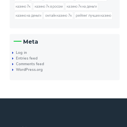
казино 7к
казино 7к в россии
казино 7к на деньги
казино на деньги
онлайн казино 7к
рейтинг лучших казино
Meta
Log in
Entries feed
Comments feed
WordPress.org