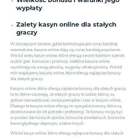
Wielkość bonusu i warunki jego
wypłaty
Zalety kasyn online dla stałych
graczy
W dzisiejszym świecie, gdzie technologia jest coraz bardziej
wewnętrzna, kasyna online stają się coraz bardziej popularne.
Wśród wielu kasyn online, które oferują swoim klientom szeroki
wybór gier, bonusów i promocji, niektóre kasyna online
wyróżniają się swoją jakością, wygodą i atrakcyjnością. Wśród
nich znajdujemy kasyna online, które oferują najlepsze bonusy
dla stałych graczy.
Kasyno online, które oferują najlepsze bonusy dla stałych graczy,
to te, które rozumieją, że stałych graczy to ludzie, którzy są
gotowi zainwestować swoje pieniądze i czas w kasyno online.
Dlatego te kasyna online oferują im specjalne bonusy, które są
dostosowane do ich potrzeb i preferencji. Te bonusy mogą być
w postaci darmowych spinów, bonusów powitalnych, bonusów
bezwzględnego depozytu, a także innych.
Wśród kasyn online, które oferują najlepsze bonusy dla stałych