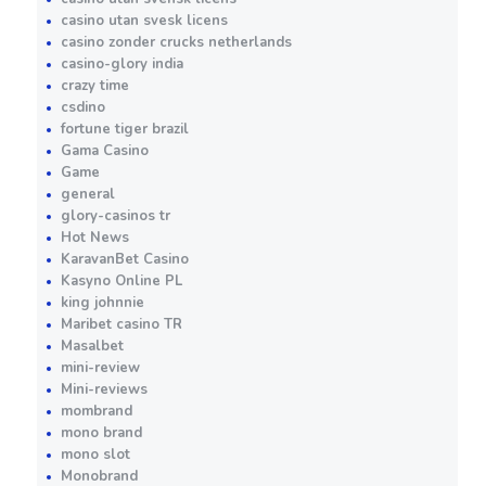
casino utan svesk licens
casino zonder crucks netherlands
casino-glory india
crazy time
csdino
fortune tiger brazil
Gama Casino
Game
general
glory-casinos tr
Hot News
KaravanBet Casino
Kasyno Online PL
king johnnie
Maribet casino TR
Masalbet
mini-review
Mini-reviews
mombrand
mono brand
mono slot
Monobrand