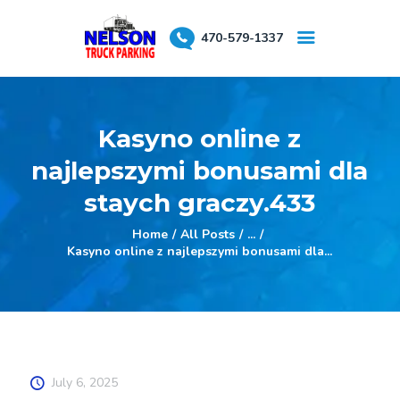
470-579-1337
About Us
Kasyno online z
Testimonials
najlepszymi bonusami dla
Reserve a Spot
staych graczy.433
Home
All Posts
...
Kasyno online z najlepszymi bonusami dla...
July 6, 2025