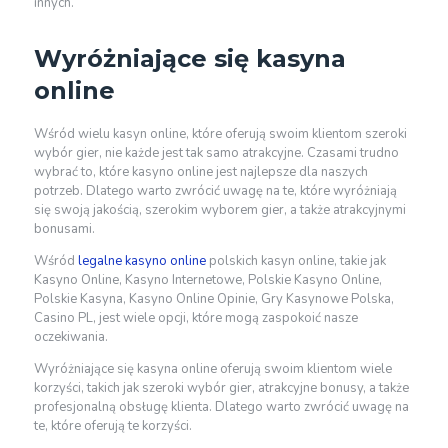
innych.
Wyróżniające się kasyna
online
Wśród wielu kasyn online, które oferują swoim klientom szeroki
wybór gier, nie każde jest tak samo atrakcyjne. Czasami trudno
wybrać to, które kasyno online jest najlepsze dla naszych
potrzeb. Dlatego warto zwrócić uwagę na te, które wyróżniają
się swoją jakością, szerokim wyborem gier, a także atrakcyjnymi
bonusami.
Wśród
legalne kasyno online
polskich kasyn online, takie jak
Kasyno Online, Kasyno Internetowe, Polskie Kasyno Online,
Polskie Kasyna, Kasyno Online Opinie, Gry Kasynowe Polska,
Casino PL, jest wiele opcji, które mogą zaspokoić nasze
oczekiwania.
Wyróżniające się kasyna online oferują swoim klientom wiele
korzyści, takich jak szeroki wybór gier, atrakcyjne bonusy, a także
profesjonalną obsługę klienta. Dlatego warto zwrócić uwagę na
te, które oferują te korzyści.