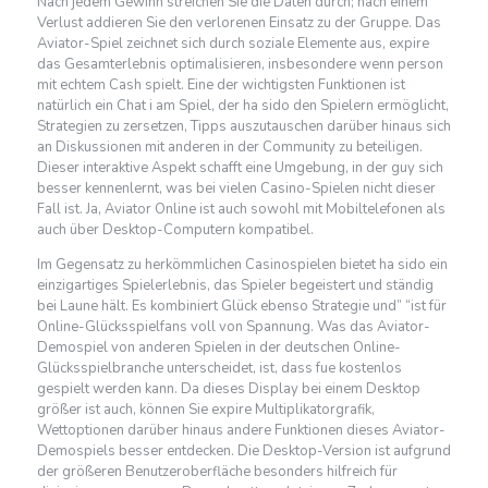
Nach jedem Gewinn streichen Sie die Daten durch; nach einem
Verlust addieren Sie den verlorenen Einsatz zu der Gruppe. Das
Aviator-Spiel zeichnet sich durch soziale Elemente aus, expire
das Gesamterlebnis optimalisieren, insbesondere wenn person
mit echtem Cash spielt. Eine der wichtigsten Funktionen ist
natürlich ein Chat i am Spiel, der ha sido den Spielern ermöglicht,
Strategien zu zersetzen, Tipps auszutauschen darüber hinaus sich
an Diskussionen mit anderen in der Community zu beteiligen.
Dieser interaktive Aspekt schafft eine Umgebung, in der guy sich
besser kennenlernt, was bei vielen Casino-Spielen nicht dieser
Fall ist. Ja, Aviator Online ist auch sowohl mit Mobiltelefonen als
auch über Desktop-Computern kompatibel.
Im Gegensatz zu herkömmlichen Casinospielen bietet ha sido ein
einzigartiges Spielerlebnis, das Spieler begeistert und ständig
bei Laune hält. Es kombiniert Glück ebenso Strategie und” “ist für
Online-Glücksspielfans voll von Spannung. Was das Aviator-
Demospiel von anderen Spielen in der deutschen Online-
Glücksspielbranche unterscheidet, ist, dass fue kostenlos
gespielt werden kann. Da dieses Display bei einem Desktop
größer ist auch, können Sie expire Multiplikatorgrafik,
Wettoptionen darüber hinaus andere Funktionen dieses Aviator-
Demospiels besser entdecken. Die Desktop-Version ist aufgrund
der größeren Benutzeroberfläche besonders hilfreich für