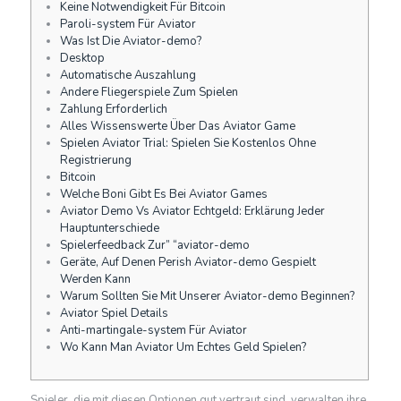
Keine Notwendigkeit Für Bitcoin
Paroli-system Für Aviator
Was Ist Die Aviator-demo?
Desktop
Automatische Auszahlung
Andere Fliegerspiele Zum Spielen
Zahlung Erforderlich
Alles Wissenswerte Über Das Aviator Game
Spielen Aviator Trial: Spielen Sie Kostenlos Ohne
Registrierung
Bitcoin
Welche Boni Gibt Es Bei Aviator Games
Aviator Demo Vs Aviator Echtgeld: Erklärung Jeder
Hauptunterschiede
Spielerfeedback Zur” “aviator-demo
Geräte, Auf Denen Perish Aviator-demo Gespielt
Werden Kann
Warum Sollten Sie Mit Unserer Aviator-demo Beginnen?
Aviator Spiel Details
Anti-martingale-system Für Aviator
Wo Kann Man Aviator Um Echtes Geld Spielen?
Spieler, die mit diesen Optionen gut vertraut sind, verwalten ihre