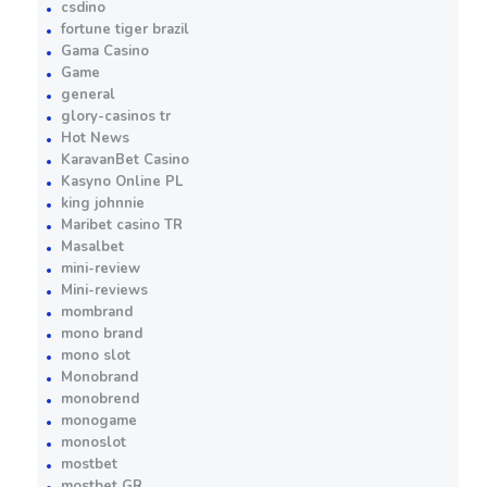
csdino
fortune tiger brazil
Gama Casino
Game
general
glory-casinos tr
Hot News
KaravanBet Casino
Kasyno Online PL
king johnnie
Maribet casino TR
Masalbet
mini-review
Mini-reviews
mombrand
mono brand
mono slot
Monobrand
monobrend
monogame
monoslot
mostbet
mostbet GR