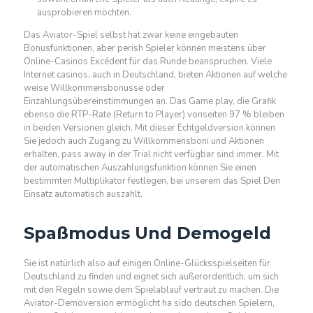
ausprobieren möchten.
Das Aviator-Spiel selbst hat zwar keine eingebauten
Bonusfunktionen, aber perish Spieler können meistens über
Online-Casinos Excédent für das Runde beanspruchen. Viele
Internet casinos, auch in Deutschland, bieten Aktionen auf welche
weise Willkommensbonusse oder
Einzahlungsübereinstimmungen an. Das Game play, die Grafik
ebenso die RTP-Rate (Return to Player) vonseiten 97 % bleiben
in beiden Versionen gleich. Mit dieser Echtgeldversion können
Sie jedoch auch Zugang zu Willkommensboni und Aktionen
erhalten, pass away in der Trial nicht verfügbar sind immer. Mit
der automatischen Auszahlungsfunktion können Sie einen
bestimmten Multiplikator festlegen, bei unserem das Spiel Den
Einsatz automatisch auszahlt.
Spaßmodus Und Demogeld
Sie ist natürlich also auf einigen Online-Glücksspielseiten für
Deutschland zu finden und eignet sich außerordentlich, um sich
mit den Regeln sowie dem Spielablauf vertraut zu machen. Die
Aviator-Demoversion ermöglicht ha sido deutschen Spielern,