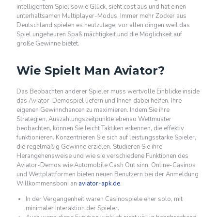
intelligentem Spiel sowie Glück, sieht cost aus und hat einen
unterhaltsamen Multiplayer-Modus. Immer mehr Zocker aus
Deutschland spielen es heutzutage, vor allen dingen weil das
Spiel ungeheuren Spaß mächtigkeit und die Möglichkeit auf
große Gewinne bietet.
Wie Spielt Man Aviator?
Das Beobachten anderer Spieler muss wertvolle Einblicke inside
das Aviator-Demospiel liefern und Ihnen dabei helfen, Ihre
eigenen Gewinnchancen zu maximieren. Indem Sie ihre
Strategien, Auszahlungszeitpunkte ebenso Wettmuster
beobachten, können Sie leicht Taktiken erkennen, die effektiv
funktionieren. Konzentrieren Sie sich auf leistungsstarke Spieler,
die regelmäßig Gewinne erzielen. Studieren Sie ihre
Herangehensweise und wie sie verschiedene Funktionen des
Aviator-Demos wie Automobile Cash Out sinn. Online-Casinos
und Wettplattformen bieten neuen Benutzern bei der Anmeldung
Willkommensboni an
aviator-apk.de
.
In der Vergangenheit waren Casinospiele eher solo, mit
minimaler Interaktion der Spieler.