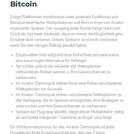
Bitcoin
Einige Plattformen modifizieren unter anderem Funktionen wie
Benutzeroberfläche, Multiplikatoren und Boni in ihren von Aviator
inspirierten Spielen. Der Ausgang jeder Runde hängt stark vom
Glück ab, has been bedeutet, dass es immer die Möglichkeit gibt,
Einsätze über verlieren. Dieses Szenario wird noch schlimmer,
wenn Sie den riesigen Betrag gesetzt haben.
Einzelwetten sind aufgrund ihrer Einfachheit normalerweise
eine bevorzugte Alternative für Anfänger.
Sie sollten jedoch die mit jeder der Wettoptionen
verbundenen Risiken kennen, o Ihre Gewinnchancen zu
verbessern.
Im Aviator-Demospiel stehen Ihnen eine Reihe verschiedener
Wettoptionen zur Auswahl.
Im Aviator-Demospiel stehen verschiedene Wettoptionen zu
der Verfügung, die es Spielern ermöglichen, ihre Strategien zu
untersuchen und ihre Gewinnchancen zu verbessern.
Sobald das Flugzeug abhebt, steigt dieser Multiplikator stetig
an und bietet steigende” “Gewinne, je länger sera fliegt.
Ein Willkommensbonus für das Aviator-Demospiel ist jeder
Prozentsatz Ihres Einzahlungsbetrags, den das Casino