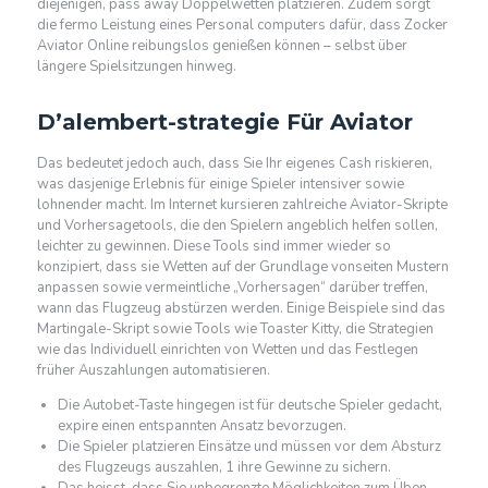
diejenigen, pass away Doppelwetten platzieren. Zudem sorgt
die fermo Leistung eines Personal computers dafür, dass Zocker
Aviator Online reibungslos genießen können – selbst über
längere Spielsitzungen hinweg.
D’alembert-strategie Für Aviator
Das bedeutet jedoch auch, dass Sie Ihr eigenes Cash riskieren,
was dasjenige Erlebnis für einige Spieler intensiver sowie
lohnender macht. Im Internet kursieren zahlreiche Aviator-Skripte
und Vorhersagetools, die den Spielern angeblich helfen sollen,
leichter zu gewinnen. Diese Tools sind immer wieder so
konzipiert, dass sie Wetten auf der Grundlage vonseiten Mustern
anpassen sowie vermeintliche „Vorhersagen“ darüber treffen,
wann das Flugzeug abstürzen werden. Einige Beispiele sind das
Martingale-Skript sowie Tools wie Toaster Kitty, die Strategien
wie das Individuell einrichten von Wetten und das Festlegen
früher Auszahlungen automatisieren.
Die Autobet-Taste hingegen ist für deutsche Spieler gedacht,
expire einen entspannten Ansatz bevorzugen.
Die Spieler platzieren Einsätze und müssen vor dem Absturz
des Flugzeugs auszahlen, 1 ihre Gewinne zu sichern.