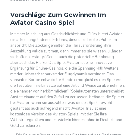
Vorschläge Zum Gewinnen Im
Aviator Casino Spiel
Mit einer Mischung aus Geschicklichkeit und Glück bietet Aviator
ein adrenalingeladenes Erlebnis, dieses ein breites Publikum
anspricht. Die Zocker genießen die Herausforderung, ihre
Auszahlung valide zu timen, denn immer so sie wissen, u länger
sie hoffen, desto größer ist auch die potenzielle Belohnung –
aber auch das Risiko. Das Spiel Aviator ist eine innovative
Ergänzung für Online-Casinos, die die Spannung kklk Wettens
mit der Unberechenbarkeit der Flugdynamik verbindet. Das
vonseiten Spribe entwickelte Runde ermöglicht es den Spielern,
die Test über ihre Einsätze auf eine Art und Weise zu übernehmen,
die einander von herkömmlichen” “Spielautomaten unterscheidet.
Anstatt einander auf den Zufall zu verlassen, befinden die Spieler
bei Aviator, wann sie auszahlen, was dieses Spiel sowohl
geplant als auch aufregend macht. Aviator Trial ist eine
kostenlose Version des Aviator-Spiels, mit der Sie Ihre
Wettstrategie üben und entwickeln können, ohne in Deutschland
Geld zu riskieren.