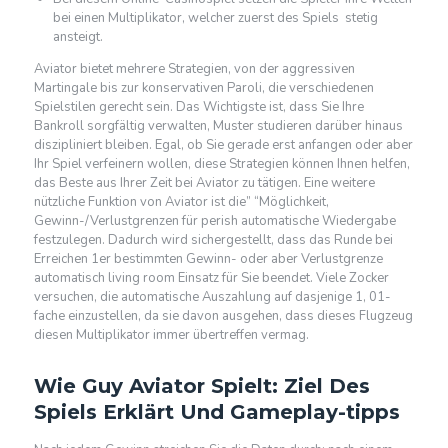
bei einen Multiplikator, welcher zuerst des Spiels stetig
ansteigt.
Aviator bietet mehrere Strategien, von der aggressiven
Martingale bis zur konservativen Paroli, die verschiedenen
Spielstilen gerecht sein. Das Wichtigste ist, dass Sie Ihre
Bankroll sorgfältig verwalten, Muster studieren darüber hinaus
diszipliniert bleiben. Egal, ob Sie gerade erst anfangen oder aber
Ihr Spiel verfeinern wollen, diese Strategien können Ihnen helfen,
das Beste aus Ihrer Zeit bei Aviator zu tätigen. Eine weitere
nützliche Funktion von Aviator ist die” “Möglichkeit,
Gewinn-/Verlustgrenzen für perish automatische Wiedergabe
festzulegen. Dadurch wird sichergestellt, dass das Runde bei
Erreichen 1er bestimmten Gewinn- oder aber Verlustgrenze
automatisch living room Einsatz für Sie beendet. Viele Zocker
versuchen, die automatische Auszahlung auf dasjenige 1, 01-
fache einzustellen, da sie davon ausgehen, dass dieses Flugzeug
diesen Multiplikator immer übertreffen vermag.
Wie Guy Aviator Spielt: Ziel Des
Spiels Erklärt Und Gameplay-tipps