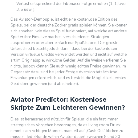
Verlust entsprechend der Fibonacci-Folge erhöhen (1, 1, two,
3, 5 usw. ).
Das Aviator-Demospiel ist echt eine kostenlose Edition des
Spiels, bei der deutsche Zocker gratis spielen können. Sie können
sich ansehen, wie dieses Spiel funktioniert, auf welche art andere
Spieler ihre Einsätze machen, verschiedenen Strategien
ausprobieren oder aber einfach nur Spaß haben. Der größte
Unterschied besteht jedoch darin, dass bei der kostenlosen
Version virtuelle Credits verwendet werden und nicht auf welche
art im Originalspiel wirkliche Gelder. Auf die Weise verlieren Sie
nichts, jedoch können Sie auch wenig echten Preise gewinnen. Im
Gegensatz dazu sind bei jeder Echtgeldversion tatsächliche
Einzahlungen erforderlich, und es besteht die Möglichkeit, echtes
Geld über gewinnen (und abzuheben).
Aviator Predictor: Kostenlose
Skripte Zum Leichteren Gewinnen?
Dies ist herausragend nützlich für Spieler, die ein fast immer
strategisches Vorgehen bevorzugen, da es living room Druck
nimmt, i am richtigen Moment manuell auf „Cash Out“ klicken zu
müssen. Jede Runde within Aviator dauert zwischen 8 und 30