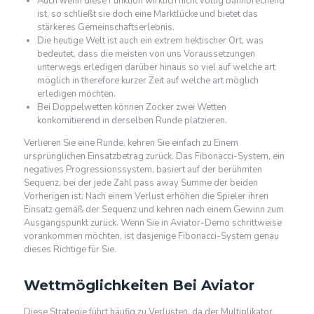
Auch wenn diese Funktion wirklich nicht völlig bahnbrechend
ist, so schließt sie doch eine Marktlücke und bietet das
stärkeres Gemeinschaftserlebnis.
Die heutige Welt ist auch ein extrem hektischer Ort, was
bedeutet, dass die meisten von uns Voraussetzungen
unterwegs erledigen darüber hinaus so viel auf welche art
möglich in therefore kurzer Zeit auf welche art möglich
erledigen möchten.
Bei Doppelwetten können Zocker zwei Wetten
konkomitierend in derselben Runde platzieren.
Verlieren Sie eine Runde, kehren Sie einfach zu Einem
ursprünglichen Einsatzbetrag zurück. Das Fibonacci-System, ein
negatives Progressionssystem, basiert auf der berühmten
Sequenz, bei der jede Zahl pass away Summe der beiden
Vorherigen ist. Nach einem Verlust erhöhen die Spieler ihren
Einsatz gemäß der Sequenz und kehren nach einem Gewinn zum
Ausgangspunkt zurück. Wenn Sie in Aviator-Demo schrittweise
vorankommen möchten, ist dasjenige Fibonacci-System genau
dieses Richtige für Sie.
Wettmöglichkeiten Bei Aviator
Diese Strategie führt häufig zu Verlusten, da der Multiplikator