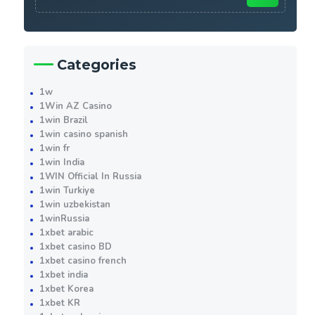
Categories
1w
1Win AZ Casino
1win Brazil
1win casino spanish
1win fr
1win India
1WIN Official In Russia
1win Turkiye
1win uzbekistan
1winRussia
1xbet arabic
1xbet casino BD
1xbet casino french
1xbet india
1xbet Korea
1xbet KR