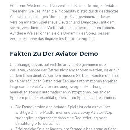
Erfahrene Wettende und Nervenkitzel-Suchende mögen Aviator
True mehr, weil es ihnen die Probability bietet, durch geschicktes
Auszahlen im richtigen Moment groß zu gewinnen. In dieser
Version erhalten Spieler aus Deutschland Demogeld, mit dem
sie mit verschiedenen Wettstrategien experimentieren können.
Auf diese Weise können sie die Dynamik des Spiels besser
verstehen, ohne das finanzielles Risiko einzugehen.
Fakten Zu Der Aviator Demo
Unabhängig davon, auf welche art viel Sie gewinnen oder
verlieren, koennte der Betrag nicht abgehoben werden, da er nur
zu dem Üben dient. Außerdem müssen Sie beim Spielen der Trial
keine persönlichen Daten oder Zahlungsinformationen angeben.
Insgesamt bietet Aviator eine ausgewogene Mischung aus
manuellen ebenso automatischen Wettoptionen, perish den
Spielern perish Flexibilität geben, ihren Spielstil zu bestimmen.
Die Demoversion des Aviator-Spiels ist echt direkt über
wichtige Online-Plattformen und pass away Aviator-App
zugänglich, abgerechnet dass eine Registrierung oder
Einzahlung erforderlich ist.
Erfolgreiche Spieler ändern ihre Strategie basierend auf den