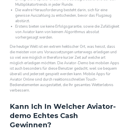
Multiplikatortrends in jeder Runde.
Die wahre Herausforderung besteht darin, sich für eine
gewisse Auszahlung zu entscheiden, bevor das Flugzeug
abstürzt.
Erstens bieten sie keine Erfolgsgarantie, sowie die Zufälligkeit
von Aviator kann von keinem Algorithmus absolut
vorhergesagt werden.
Die heutige Welt ist ein extrem hektischer Ort, was heisst, dass
die meisten von uns Voraussetzungen unterwegs erledigen und
so viel wie möglich in therefore kurzer Zeit auf welche art
möglich erledigen möchten. Die Aviator-Demo bei mobilen Apps
ist auch besonders für diese Benutzer gedacht, weil sie bequem
überall und jederzeit gespielt werden kann. Mobile Apps für
Aviator Online sind durch reaktionsschnellen Touch-
Bedienelementen ausgestattet, die Ihr gesamtes Wetterlebnis
verbessern.
Kann Ich In Welcher Aviator-
demo Echtes Cash
Gewinnen?