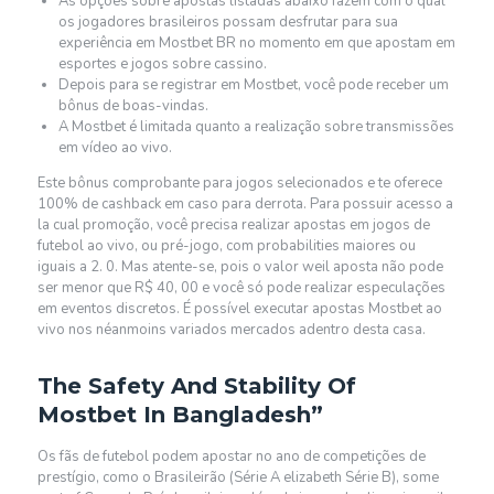
As opções sobre apostas listadas abaixo fazem com o qual
os jogadores brasileiros possam desfrutar para sua
experiência em Mostbet BR no momento em que apostam em
esportes e jogos sobre cassino.
Depois para se registrar em Mostbet, você pode receber um
bônus de boas-vindas.
A Mostbet é limitada quanto a realização sobre transmissões
em vídeo ao vivo.
Este bônus comprobante para jogos selecionados e te oferece
100% de cashback em caso para derrota. Para possuir acesso a
la cual promoção, você precisa realizar apostas em jogos de
futebol ao vivo, ou pré-jogo, com probabilities maiores ou
iguais a 2. 0. Mas atente-se, pois o valor weil aposta não pode
ser menor que R$ 40, 00 e você só pode realizar especulações
em eventos discretos. É possível executar apostas Mostbet ao
vivo nos néanmoins variados mercados adentro desta casa.
The Safety And Stability Of
Mostbet In Bangladesh”
Os fãs de futebol podem apostar no ano de competições de
prestígio, como o Brasileirão (Série A elizabeth Série B), some