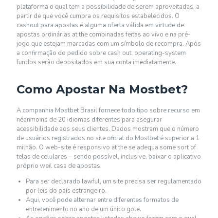
plataforma o qual tem a possibilidade de serem aproveitadas, a
partir de que você cumpra os requisitos estabelecidos. O
cashout para apostas é alguma oferta válida em virtude de
apostas ordinárias at the combinadas feitas ao vivo e na pré-
jogo que estejam marcadas com um símbolo de recompra. Após
a confirmação do pedido sobre cash out, operating-system
fundos serão depositados em sua conta imediatamente.
Como Apostar Na Mostbet?
A companhia Mostbet Brasil fornece todo tipo sobre recurso em
néanmoins de 20 idiomas diferentes para asegurar
acessibilidade aos seus clientes. Dados mostram que o número
de usuários registrados no site oficial do Mostbet é superior a 1
milhão. O web-site é responsivo at the se adequa some sort of
telas de celulares – sendo possível, inclusive, baixar o aplicativo
próprio weil casa de apostas.
Para ser declarado lawful, um site precisa ser regulamentado
por leis do país estrangeiro.
Aqui, você pode alternar entre diferentes formatos de
entretenimento no ano de um único gole.