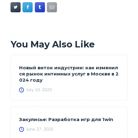
You May Also Like
Новый виток индустрии: как изменил
ся рынок интимных услуг в Москве в 2
024 году
July 10, 2025
Закулисье: Разработка игр для 1win
June 27, 2025