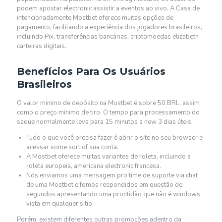
podem apostar electronic assistir a eventos ao vivo. A Casa de
intencionadamente Mostbet oferece muitas opções de
pagamento, facilitando a experiência dos jogadores brasileiros,
incluindo Pix, transferências bancárias, criptomoedas elizabeth
carteiras digitais.
Benefícios Para Os Usuários
Brasileiros
O valor mínimo de depósito na Mostbet é sobre 50 BRL, assim
como o preço mínimo de tiro. O tempo para processamento do
saque normalmente leva para 15 minutos a new 3 dias úteis.”
Tudo o que você precisa fazer é abrir o site no seu browser e
acessar some sort of sua conta.
A Mostbet oferece muitas variantes de roleta, incluindo a
roleta europeia, americana electronic francesa.
Nós enviamos uma mensagem pro time de suporte via chat
de uma Mostbet e fomos respondidos em questão de
segundos apresentando uma prontidão que não é windows
vista em qualquer sitio.
Porém, existem diferentes outras promoções adentro da