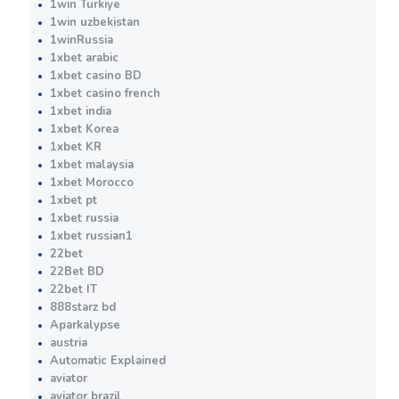
1win Turkiye
1win uzbekistan
1winRussia
1xbet arabic
1xbet casino BD
1xbet casino french
1xbet india
1xbet Korea
1xbet KR
1xbet malaysia
1xbet Morocco
1xbet pt
1xbet russia
1xbet russian1
22bet
22Bet BD
22bet IT
888starz bd
Aparkalypse
austria
Automatic Explained
aviator
aviator brazil