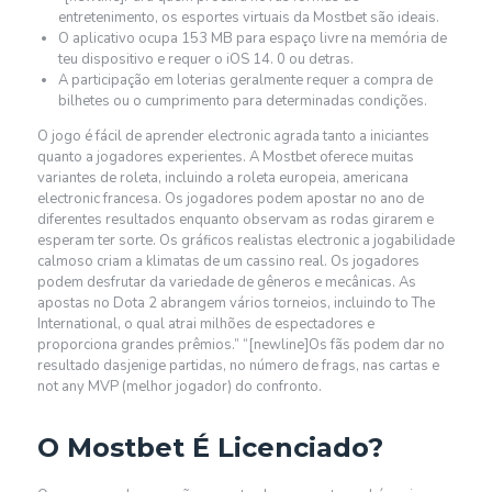
entretenimento, os esportes virtuais da Mostbet são ideais.
O aplicativo ocupa 153 MB para espaço livre na memória de
teu dispositivo e requer o iOS 14. 0 ou detras.
A participação em loterias geralmente requer a compra de
bilhetes ou o cumprimento para determinadas condições.
O jogo é fácil de aprender electronic agrada tanto a iniciantes
quanto a jogadores experientes. A Mostbet oferece muitas
variantes de roleta, incluindo a roleta europeia, americana
electronic francesa. Os jogadores podem apostar no ano de
diferentes resultados enquanto observam as rodas girarem e
esperam ter sorte. Os gráficos realistas electronic a jogabilidade
calmoso criam a klimatas de um cassino real. Os jogadores
podem desfrutar da variedade de gêneros e mecânicas. As
apostas no Dota 2 abrangem vários torneios, incluindo to The
International, o qual atrai milhões de espectadores e
proporciona grandes prêmios.” “[newline]Os fãs podem dar no
resultado dasjenige partidas, no número de frags, nas cartas e
not any MVP (melhor jogador) do confronto.
O Mostbet É Licenciado?