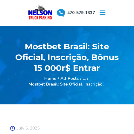
470-579-1337
About Us
Mostbet Brasil: Site
Testimonials
Oficial, Inscrição, Bônus
Reserve a Spot
15 000r$ Entrar
Home
All Posts
...
Mostbet Brasil: Site Oficial, Inscrição...
July 6, 2025