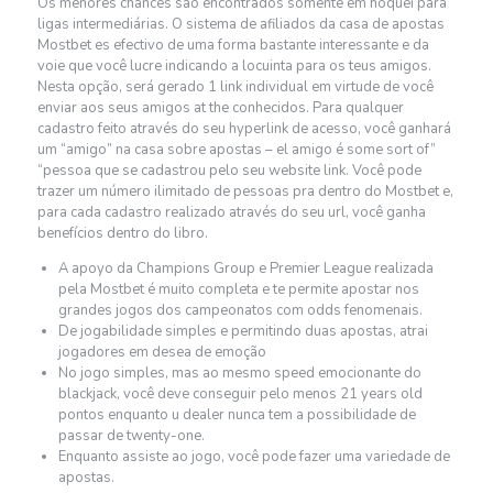
Os menores chances são encontrados somente em hóquei para
ligas intermediárias. O sistema de afiliados da casa de apostas
Mostbet es efectivo de uma forma bastante interessante e da
voie que você lucre indicando a locuinta para os teus amigos.
Nesta opção, será gerado 1 link individual em virtude de você
enviar aos seus amigos at the conhecidos. Para qualquer
cadastro feito através do seu hyperlink de acesso, você ganhará
um “amigo” na casa sobre apostas – el amigo é some sort of”
“pessoa que se cadastrou pelo seu website link. Você pode
trazer um número ilimitado de pessoas pra dentro do Mostbet e,
para cada cadastro realizado através do seu url, você ganha
benefícios dentro do libro.
A apoyo da Champions Group e Premier League realizada
pela Mostbet é muito completa e te permite apostar nos
grandes jogos dos campeonatos com odds fenomenais.
De jogabilidade simples e permitindo duas apostas, atrai
jogadores em desea de emoção
No jogo simples, mas ao mesmo speed emocionante do
blackjack, você deve conseguir pelo menos 21 years old
pontos enquanto u dealer nunca tem a possibilidade de
passar de twenty-one.
Enquanto assiste ao jogo, você pode fazer uma variedade de
apostas.