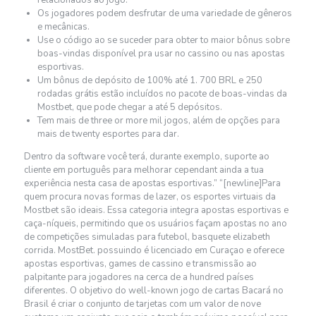
relacionados ao jogo.
Os jogadores podem desfrutar de uma variedade de gêneros
e mecânicas.
Use o código ao se suceder para obter to maior bônus sobre
boas-vindas disponível pra usar no cassino ou nas apostas
esportivas.
Um bônus de depósito de 100% até 1. 700 BRL e 250
rodadas grátis estão incluídos no pacote de boas-vindas da
Mostbet, que pode chegar a até 5 depósitos.
Tem mais de three or more mil jogos, além de opções para
mais de twenty esportes para dar.
Dentro da software você terá, durante exemplo, suporte ao
cliente em português para melhorar cependant ainda a tua
experiência nesta casa de apostas esportivas.” “[newline]Para
quem procura novas formas de lazer, os esportes virtuais da
Mostbet são ideais. Essa categoria integra apostas esportivas e
caça-níqueis, permitindo que os usuários façam apostas no ano
de competições simuladas para futebol, basquete elizabeth
corrida. MostBet. possuindo é licenciado em Curaçao e oferece
apostas esportivas, games de cassino e transmissão ao
palpitante para jogadores na cerca de a hundred países
diferentes. O objetivo do well-known jogo de cartas Bacará no
Brasil é criar o conjunto de tarjetas com um valor de nove