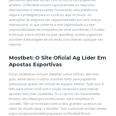
permitindo que eles lucrem com os lucros dos jogadores
atraídos. A Mostbet cumpre rigorosamente os requisitos
internacionais e interessantes, fornecendo uma plataforma
segura e protegida para os usuários aqui no brasil. As
operações da empresa são regulamentadas por uma licença
internacional, to que confirma a new legitimidade e a new
responsabilidade da companhia em nível worldwide. O Aviator
é um jogo sobre colisão na qual operating-system jogadores
assistem à decolagem de um avião com chances qualquer vez
maiores.
Mostbet: O Site Oficial Ag Líder Em
Apostas Esportivas
Essas estatísticas incluem detalhes sobre vitórias, derrotas,
gols, adversários e outras ocasiões tanto para jogadores
particulares quanto em virtude de equipes inteiras. Tudo isso é
feito para armar você com o noção necessário para realizar
apostas mais bem sucedidas. Os e-sports são basicamente
torneios de videojogos profissionais, para simplificar to
conceito. Têm se mostrado como o dos grandes sucessos ao
redor do mundo atual, e durante” “isto você pode envidar nestes
jogos excepcionalmente populares na Mostbet Brasil.