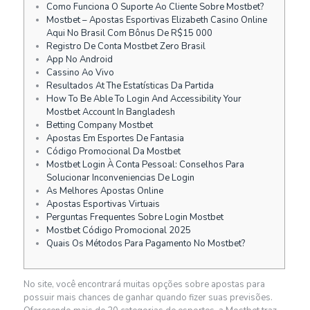
Como Funciona O Suporte Ao Cliente Sobre Mostbet?
Mostbet – Apostas Esportivas Elizabeth Casino Online
Aqui No Brasil Com Bônus De R$15 000
Registro De Conta Mostbet Zero Brasil
App No Android
Cassino Ao Vivo
Resultados At The Estatísticas Da Partida
How To Be Able To Login And Accessibility Your
Mostbet Account In Bangladesh
Betting Company Mostbet
Apostas Em Esportes De Fantasia
Código Promocional Da Mostbet
Mostbet Login À Conta Pessoal: Conselhos Para
Solucionar Inconveniencias De Login
As Melhores Apostas Online
Apostas Esportivas Virtuais
Perguntas Frequentes Sobre Login Mostbet
Mostbet Código Promocional 2025
Quais Os Métodos Para Pagamento No Mostbet?
No site, você encontrará muitas opções sobre apostas para
possuir mais chances de ganhar quando fizer suas previsões.