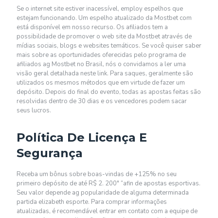
Se o internet site estiver inacessível, employ espelhos que
estejam funcionando. Um espelho atualizado da Mostbet com
está disponível em nosso recurso. Os afiliados tem a
possibilidade de promover o web site da Mostbet através de
mídias sociais, blogs e websites temáticos. Se você quiser saber
mais sobre as oportunidades oferecidas pelo programa de
afiliados ag Mostbet no Brasil, nós o convidamos a ler uma
visão geral detalhada neste link. Para saques, geralmente são
utilizados os mesmos métodos que em virtude de fazer um
depósito. Depois do final do evento, todas as apostas feitas são
resolvidas dentro de 30 dias e os vencedores podem sacar
seus lucros.
Política De Licença E
Segurança
Receba um bônus sobre boas-vindas de +125% no seu
primeiro depósito de até R$ 2. 200″ “afin de apostas esportivas.
Seu valor depende ag popularidade de alguma determinada
partida elizabeth esporte. Para comprar informações
atualizadas, é recomendável entrar em contato com a equipe de