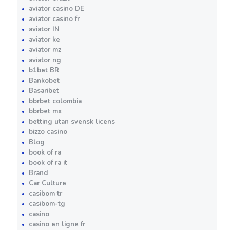
aviator casino DE
aviator casino fr
aviator IN
aviator ke
aviator mz
aviator ng
b1bet BR
Bankobet
Basaribet
bbrbet colombia
bbrbet mx
betting utan svensk licens
bizzo casino
Blog
book of ra
book of ra it
Brand
Car Culture
casibom tr
casibom-tg
casino
casino en ligne fr