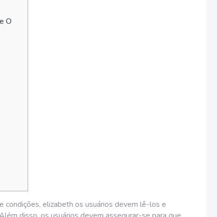
De O
e condições, elizabeth os usuários devem lê-los e
 Além disso, os usuários devem assegurar-se para que