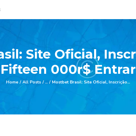
About Us
t
Testimonials
Reserve a Spot
il: Site Oficial, Ins
Fifteen 000r$ Entrar
Home
All Posts
...
Mostbet Brasil: Site Oficial, Inscrição...