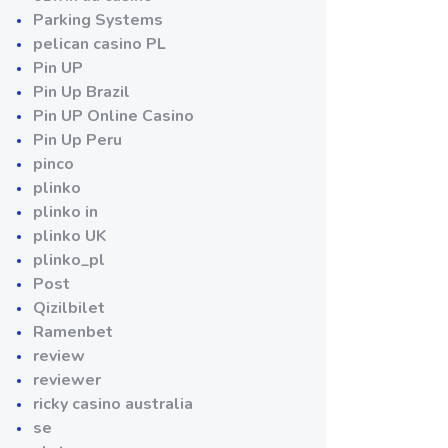
Parking Systems
pelican casino PL
Pin UP
Pin Up Brazil
Pin UP Online Casino
Pin Up Peru
pinco
plinko
plinko in
plinko UK
plinko_pl
Post
Qizilbilet
Ramenbet
review
reviewer
ricky casino australia
se