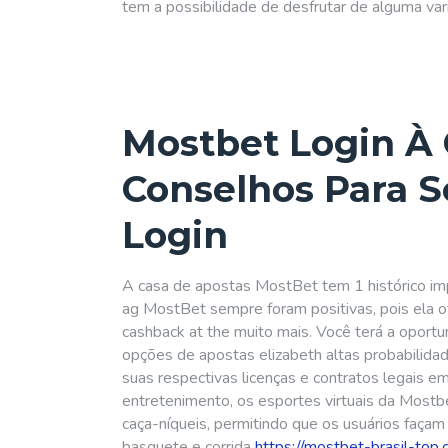
tem a possibilidade de desfrutar de alguma va
Mostbet Login À 
Conselhos Para S
Login
A casa de apostas MostBet tem 1 histórico im
ag MostBet sempre foram positivas, pois ela o
cashback at the muito mais. Você terá a oport
opções de apostas elizabeth altas probabilidad
suas respectivas licenças e contratos legais e
entretenimento, os esportes virtuais da Mostbe
caça-níqueis, permitindo que os usuários faça
basquete e corrida
https://mostbet-brasil-top.