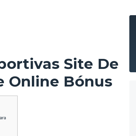
ortivas Site De
e Online Bónus
ara