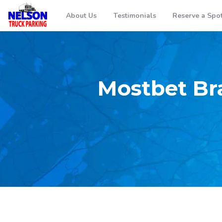
About Us
Testimonials
Reserve a Spo
Mostbet Bras