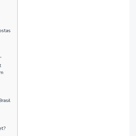
ostas
”
t
Em
rasil
et?
o