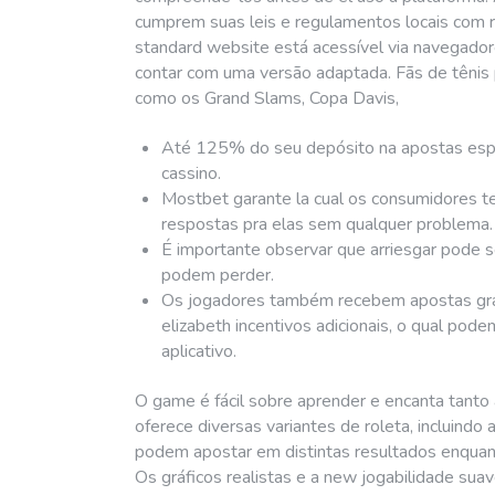
cumprem suas leis e regulamentos locais com r
standard website está acessível via navegadore
contar com uma versão adaptada. Fãs de tênis 
como os Grand Slams, Copa Davis,
Até 125% do seu depósito na apostas espo
cassino.
Mostbet garante la cual os consumidores te
respostas pra elas sem qualquer problema.
É importante observar que arriesgar pode 
podem perder.
Os jogadores também recebem apostas gráti
elizabeth incentivos adicionais, o qual pode
aplicativo.
O game é fácil sobre aprender e encanta tanto
oferece diversas variantes de roleta, incluindo
podem apostar em distintas resultados enquan
Os gráficos realistas e a new jogabilidade sua