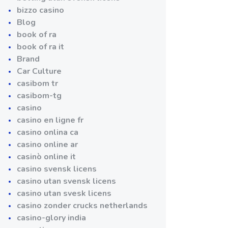
bizzo casino
Blog
book of ra
book of ra it
Brand
Car Culture
casibom tr
casibom-tg
casino
casino en ligne fr
casino onlina ca
casino online ar
casinò online it
casino svensk licens
casino utan svensk licens
casino utan svesk licens
casino zonder crucks netherlands
casino-glory india