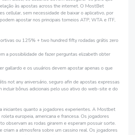
elação às apostas across the internet. O MostBet
s cellular, sem necessidade de baixar o aplicativo, por
podem apostar nos principais torneios ATP, WTA e ITF,
rtivas ou 125% + two hundred fifty rodadas grátis zero
m a possibilidade de fazer perguntas elizabeth obter
ser gallardo e os usuários devem apostar apenas o que
s not any aniversário, seguro afin de apostas expressas
m incluir bônus adicionais pelo uso ativo do web-site e do
 a iniciantes quanto a jogadores experientes. A Mostbet
 a roleta europeia, americana e francesa. Os jogadores
to observam as rodas girarem e esperam possuir sorte.
ve criam a atmosfera sobre um cassino real. Os jogadores