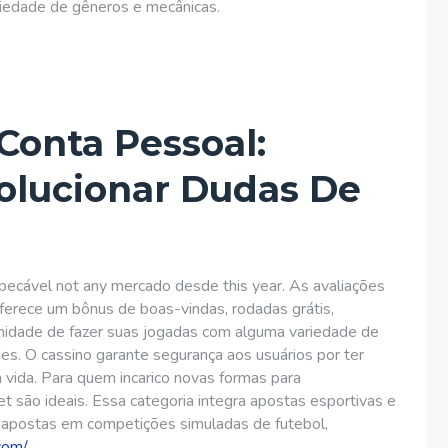
riedade de gêneros e mecânicas.
Conta Pessoal:
olucionar Dudas De
pecável not any mercado desde this year. As avaliações
ferece um bônus de boas-vindas, rodadas grátis,
unidade de fazer suas jogadas com alguma variedade de
es. O cassino garante segurança aos usuários por ter
m vida. Para quem incarico novas formas para
t são ideais. Essa categoria integra apostas esportivas e
m apostas em competições simuladas de futebol,
com/
.