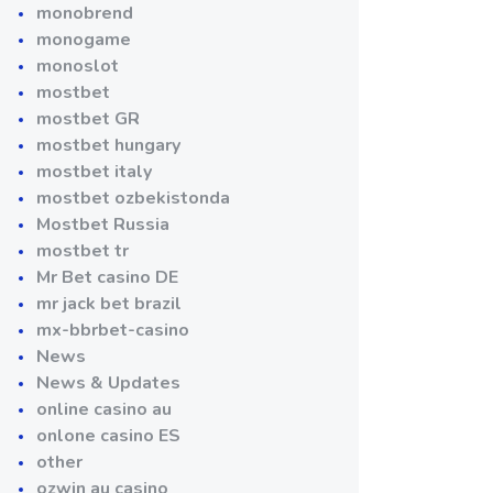
monobrend
monogame
monoslot
mostbet
mostbet GR
mostbet hungary
mostbet italy
mostbet ozbekistonda
Mostbet Russia
mostbet tr
Mr Bet casino DE
mr jack bet brazil
mx-bbrbet-casino
News
News & Updates
online casino au
onlone casino ES
other
ozwin au casino