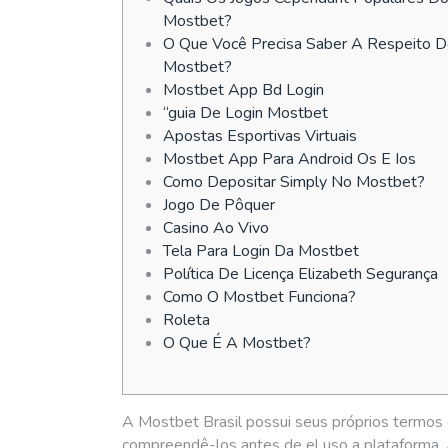
Mostbet?
O Que Você Precisa Saber A Respeito 
Mostbet?
Mostbet App Bd Login
“guia De Login Mostbet
Apostas Esportivas Virtuais
Mostbet App Para Android Os E Ios
Como Depositar Simply No Mostbet?
Jogo De Pôquer
Casino Ao Vivo
Tela Para Login Da Mostbet
Política De Licença Elizabeth Segurança
Como O Mostbet Funciona?
Roleta
O Que É A Mostbet?
A Mostbet Brasil possui seus próprios termos 
compreendê-los antes de el uso a plataforma.