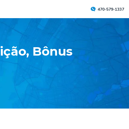
470-579-1337
crição, Bônus