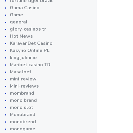
fortune tiger brazil
Gama Casino
Game
general
glory-casinos tr
Hot News
KaravanBet Casino
Kasyno Online PL
king johnnie
Maribet casino TR
Masalbet
mini-review
Mini-reviews
mombrand
mono brand
mono slot
Monobrand
monobrend
monogame