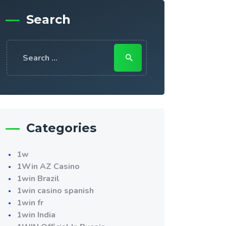
Search
Search
for:
Categories
1w
1Win AZ Casino
1win Brazil
1win casino spanish
1win fr
1win India