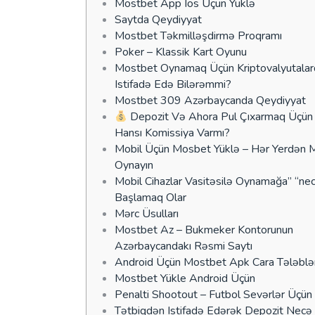
Mostbet App Ios Üçün Yüklə
Saytda Qeydiyyat
Mostbet Təkmilləşdirmə Proqramı
Poker – Klassik Kart Oyunu
Mostbet Oynamaq Üçün Kriptovalyutalar
Istifadə Edə Bilərəmmi?
Mostbet 309 Azərbaycanda Qeydiyyat
Depozit Və Ahora Pul Çıxarmaq Üçün
Hansı Komissiya Varmı?
Mobil Üçün Mosbet Yüklə – Hər Yerdən 
Oynayın
Mobil Cihazlar Vasitəsilə Oynamağa” “ne
Başlamaq Olar
Mərc Üsulları
Mostbet Az – Bukmeker Kontorunun
Azərbaycandakı Rəsmi Saytı
Android Üçün Mostbet Apk Cara Tələblər
Mostbet Yükle Android Üçün
Penalti Shootout – Futbol Sevərlər Üçün
Tətbiqdən Istifadə Edərək Depozit Necə