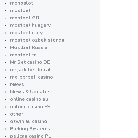
monoslot
mostbet
mostbet GR
mostbet hungary
mostbet italy
mostbet ozbekistonda
Mostbet Russia
mostbet tr
Mr Bet casino DE
mr jack bet brazil
mx-bbrbet-casino
News
News & Updates
online casino au
onlone casino ES
other
ozwin au casino
Parking Systems
pelican casino PL