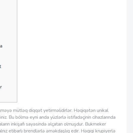
da
t
r
lməyə mütləq diqqət yetirməlidirlər. Həqiqətən unikal
niz. Bu bölmə eyni anda yüzlərlə istifadəçinin cihazlarında
aların inkişafı sayəsində əlçatan olmuşdur. Bukmeker
alnız etibarlı brendlərlə əməkdaşlıq edir. Həqiqi krupiyerlə