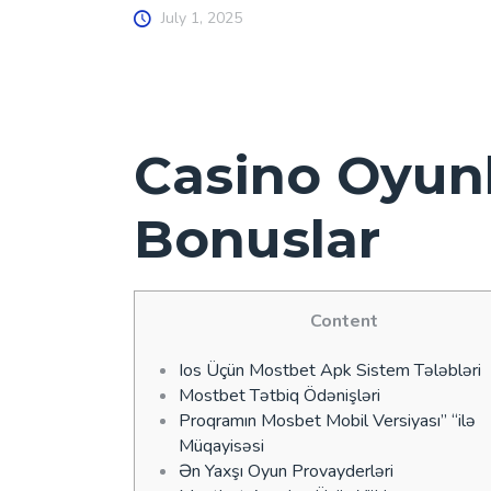
July 1, 2025
Casino Oyunl
Bonuslar
Content
Ios Üçün Mostbet Apk Sistem Tələbləri
Mostbet Tətbiq Ödənişləri
Proqramın Mosbet Mobil Versiyası” “ilə
Müqayisəsi
Ən Yaxşı Oyun Provayderləri