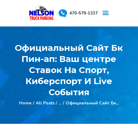
470-579-1337
About Us
Официальный Сайт Бк
Testimonials
Пин-ап: Ваш центре
Reserve a Spot
Ставок На Спорт,
Киберспорт И Live
События
Home
All Posts
...
Официальный Сайт Бк...