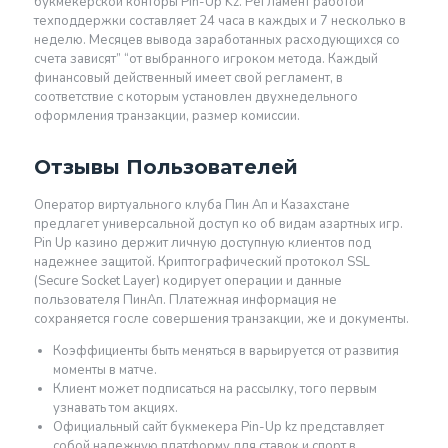
букмекерской конторы Pin-Up Kz. Регламент работой
техподдержки составляет 24 часа в каждых и 7 несколько в
неделю. Месяцев вывода заработанных расходующихся со
счета зависят” “от выбранного игроком метода. Каждый
финансовый действенный имеет свой регламент, в
соответствие с которым установлен двухнедельного
оформления транзакции, размер комиссии.
Отзывы Пользователей
Оператор виртуального клуба Пин Ап и Казахстане
предлагет универсальной доступ ко об видам азартных игр.
Pin Up казино держит личную доступную клиентов под
надежнее защитой. Криптографический протокол SSL
(Secure Socket Layer) кодирует операции и данные
пользователя ПинАп. Платежная информация не
сохраняется госле совершения транзакции, же и документы.
Коэффициенты быть меняться в варьируется от развития
моменты в матче.
Клиент может подписаться на рассылку, того первым
узнавать том акциях.
Официальный сайт букмекера Pin-Up kz представляет
собой надежную платформу для ставок и спорт в