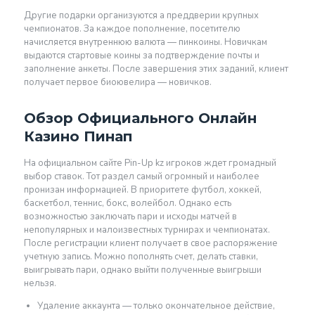
Другие подарки организуются а преддверии крупных
чемпионатов. За каждое пополнение, посетителю
начисляется внутреннюю валюта — пинкоины. Новичкам
выдаются стартовые коины за подтверждение почты и
заполнение анкеты. После завершения этих заданий, клиент
получает первое биоювелира — новичков.
Обзор Официального Онлайн
Казино Пинап
На официальном сайте Pin-Up kz игроков ждет громадный
выбор ставок. Тот раздел самый огромный и наиболее
пронизан информацией. В приоритете футбол, хоккей,
баскетбол, теннис, бокс, волейбол. Однако есть
возможностью заключать пари и исходы матчей в
непопулярных и малоизвестных турнирах и чемпионатах.
После регистрации клиент получает в свое распоряжение
учетную запись. Можно пополнять счет, делать ставки,
выигрывать пари, однако выйти полученные выигрыши
нельзя.
Удаление аккаунта — только окончательное действие,