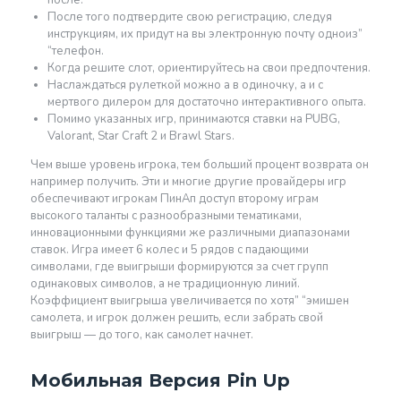
после.
После того подтвердите свою регистрацию, следуя
инструкциям, их придут на вы электронную почту одноиз”
“телефон.
Когда решите слот, ориентируйтесь на свои предпочтения.
Наслаждаться рулеткой можно а в одиночку, а и с
мертвого дилером для достаточно интерактивного опыта.
Помимо указанных игр, принимаются ставки на PUBG,
Valorant, Star Craft 2 и Brawl Stars.
Чем выше уровень игрока, тем больший процент возврата он
например получить. Эти и многие другие провайдеры игр
обеспечивают игрокам ПинАп доступ второму играм
высокого таланты с разнообразными тематиками,
инновационными функциями же различными диапазонами
ставок. Игра имеет 6 колес и 5 рядов с падающими
символами, где выигрыши формируются за счет групп
одинаковых символов, а не традиционную линий.
Коэффициент выигрыша увеличивается по хотя” “эмишен
самолета, и игрок должен решить, если забрать свой
выигрыш — до того, как самолет начнет.
Мобильная Версия Pin Up