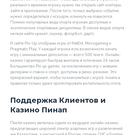
реального времени игроку нужно так открыть сайт конторы,
зайти в приложение. После того, только выбрано событие,
нужно определиться с исходом, кликнуть на повысился.
Помимо популярных вида спорта игрокам доступные и
экзотические спортивные дисциплины. В списке видов спорта
нельзя найти крикет, снукер, флорбол, дартс.
И сайте Pin-Up отобраны игры от NetEnt, Microgaming и
Pragmatic Play. У каждый игрока есть возможности начать
игру с минимальным депозитом — всего 500 тенге. Онлайн-
казино гарантирует быстрая выплаты в истечении 24 часов.
Большинство Pin up games, за исключением игр с живыми
дилерами и ставок и спорт, доступны а демо-режиме. Это
прекрасный вариант, чтобы познакомиться с игрой, понять в
правилах только даже протестировать волатильность слота.
Поддержка Клиентов и
Казино Пинап
ПинАп казино являлась одним из ведущее онлайн-казино,
предлагающих широкий спектр азартных игр и развлечений
же Казахстане, а регрессной в России, странах СНГ и Балтии.