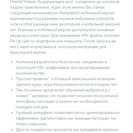
ПинАп! Новое, будоражащее мозг, и азартное до кончиков
ладони приключение, ждет, если именно Вы станем
следующим миллионером. Интерфейс мобильной версии
адаптирован под размеры экранов мобильных устройств,
хотя особой разницы ними десктопной и мобильной версией
нет. Игрокам в мобильной версии доступны все основные
разделы и категории. Для скачивания APK-файла, посетите
Pin Up сайт со смартфона или планшета. После запуска вы
могу зарегистрироваться, используя инструкцию для
браузерной версии.
Компания разработала безопасное соединение а
использует SSL-шифрование дли предотвращения
мошенничества.
Простые правила” “и большой выигрышный потенциал
сделали краш-игры безусловным хитом последних лет.
Пин Ап казино предлагает обширный выбрать игр с
живым” “дилером, что позволяет игрокам погрузиться в
атмосферу настоящего казино нет необходимости
покидать мой дом.
Удобный интерфейс позволяет легко ориентироваться и
эффективно сделать ставки как знающим бетторам, так
только новичкам.
Другие подарки организуются же преддверии крупных