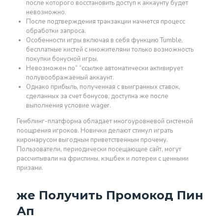
после которого восстановить доступ к аккаунту будет
невозможно.
После подтверждения транзакции начнется процесс
обработки запроса.
Особенности игры включая в себя функцию Tumble,
бесплатные кистей с множителями только возможность
покупки бонусной игры.
Невозможен по” “ссылке автоматически активирует
полувоображаемый аккаунт.
Однако прибыль, полученная с выигранных ставок,
сделанных за счет бонусов, доступна же после
выполнения условие wager.
Гемблинг-платформа обладает многоуровневой системой
поощрения игроков. Новички делают стимул играть
киромарусом выгодным приветственным прочему.
Пользователи, периодически посещающие сайт, могут
рассчитывали на фриспины, кэшбек и лотереи с ценными
призами.
же Получить Промокод Пин
Ап