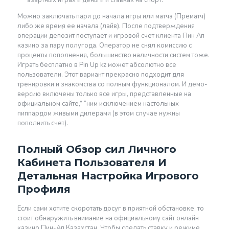
азартных играх и деньги и ставках на спорт.
Можно заключать пари до начала игры или матча (Прематч)
либо же время ее начала (лайв). После подтверждения
операции депозит поступает и игровой счет клиента Пин Ап
казино за пару полугода. Оператор не снял комиссию с
проценты пополнения, большинство наличности систем тоже.
Играть бесплатно в Pin Up kz может абсолютно все
пользователи. Этот вариант прекрасно подходит для
тренировки и знакомства со полным функционалом. И демо-
версию включены только все игры, представленные на
официальном сайте,” “ним исключением настольных
пиппардом живыми дилерами (в этом случае нужны
пополнить счет).
Полный Обзор сил Личного
Кабинета Пользователя И
Детальная Настройка Игрового
Профиля
Если сами хотите скоротать досуг в приятной обстановке, то
стоит обнаружить внимание на официальному сайт онлайн
казино Пин-Ап Казахстан. Чтобы сделать ставку и режиме