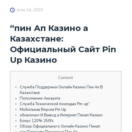
June 24, 2025
“пин Ап Казино а
Казахстане:
Официальный Сайт Pin
Up Казино
Content
Служба Поддержки Онлайн Казино Пин Ап В
Казахстане
Пополнение Аккаунта
Служба Технической помощью Pin-up”
Мобильная Версия Pin Up
обналичил И Вывод а Интернет Пинап Казино
Бонус 120% 250fs
Обзор Официального Онлайн Казино Пинап