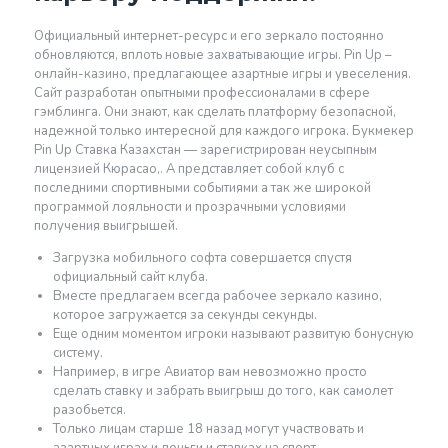
Официальный интернет-ресурс и его зеркало постоянно
обновляются, вплоть новые захватывающие игры. Pin Up –
онлайн-казино, предлагающее азартные игры и увеселения.
Сайт разработан опытными профессионалами в сфере
гэмблинга. Они знают, как сделать платформу безопасной,
надежной только интересной для каждого игрока. Букмекер
Pin Up Ставка Казахстан — зарегистрирован неусыпным
лицензией Кюрасао,. А представляет собой клуб с
последними спортивными событиями а так же широкой
программой лояльности и прозрачными условиями
получения выигрышей.
Загрузка мобильного софта совершается спустя
официальный сайт клуба.
Вместе предлагаем всегда рабочее зеркало казино,
которое загружается за секунды секунды.
Еще одним моментом игроки называют развитую бонусную
систему.
Например, в игре Авиатор вам невозможно просто
сделать ставку и забрать выигрыш до того, как самолет
разобьется.
Только лицам старше 18 назад могут участвовать и