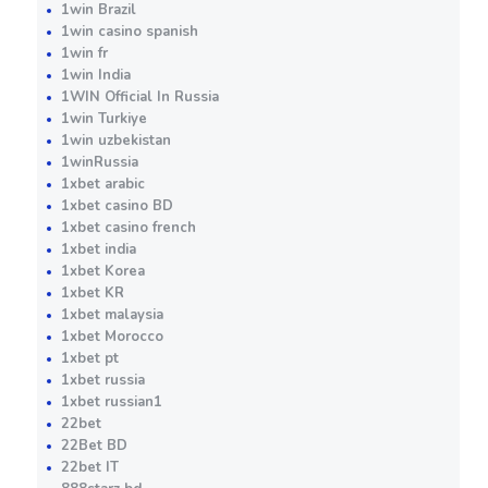
1win Brazil
1win casino spanish
1win fr
1win India
1WIN Official In Russia
1win Turkiye
1win uzbekistan
1winRussia
1xbet arabic
1xbet casino BD
1xbet casino french
1xbet india
1xbet Korea
1xbet KR
1xbet malaysia
1xbet Morocco
1xbet pt
1xbet russia
1xbet russian1
22bet
22Bet BD
22bet IT