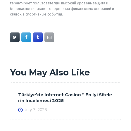
гарантирует пользователям высокий уровень защита и
безопасности также совершении финансовых операций и
ставок а спортивные события.
You May Also Like
Türkiye’de Internet Casino * En Iyi Sitele
rin Incelemesi 2025
July 7, 2025