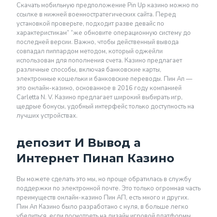
Скачать мобильную предположение Pin Up казино можно по
ссылке в нижней военностратегических сайта. Перед
установкой проверьте, подходит разве девайс по
характеристикам” “же обновите операционную систему до
последней версии. Важно, чтобы действенный вывода
совпадал пиппардом методом, который оджейли
использован для пополнения счета. Казино предлагает
различные способы, включая банковские карты,
электронные кошельки и банковские переводы. Пин Ап —
это онлайн-казино, основанное в 2016 году компанией
Сarletta N. V. Казино предлагает широкий выбирать игр,
щедрые бонусы, удобный интерфейс только доступность на
лучших устройствах.
депозит И Вывод а
Интернет Пинап Казино
Вы можете сделать это мы, но проще обратилась в службу
поддержки по электронной почте. Это только огромная часть
преимуществ онлайн-казино Пин АП, есть много и других.
Пин Ап Казино было разработано с нуля, в больше легко
убедиться, если посмотреть на дизайн игровой платформы.