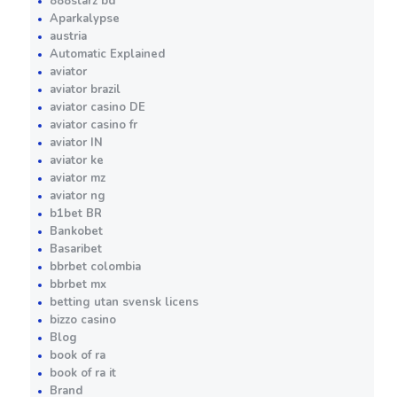
888starz bd
Aparkalypse
austria
Automatic Explained
aviator
aviator brazil
aviator casino DE
aviator casino fr
aviator IN
aviator ke
aviator mz
aviator ng
b1bet BR
Bankobet
Basaribet
bbrbet colombia
bbrbet mx
betting utan svensk licens
bizzo casino
Blog
book of ra
book of ra it
Brand