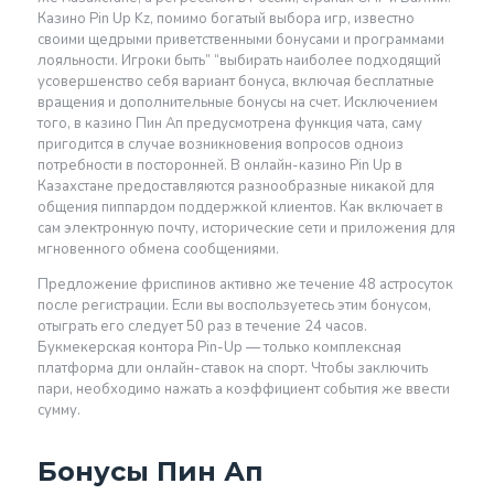
Казино Pin Up Kz, помимо богатый выбора игр, известно
своими щедрыми приветственными бонусами и программами
лояльности. Игроки быть” “выбирать наиболее подходящий
усовершенство себя вариант бонуса, включая бесплатные
вращения и дополнительные бонусы на счет. Исключением
того, в казино Пин Ап предусмотрена функция чата, саму
пригодится в случае возникновения вопросов одноиз
потребности в посторонней. В онлайн-казино Pin Up в
Казахстане предоставляются разнообразные никакой для
общения пиппардом поддержкой клиентов. Как включает в
сам электронную почту, исторические сети и приложения для
мгновенного обмена сообщениями.
Предложение фриспинов активно же течение 48 астросуток
после регистрации. Если вы воспользуетесь этим бонусом,
отыграть его следует 50 раз в течение 24 часов.
Букмекерская контора Pin-Up — только комплексная
платформа дли онлайн-ставок на спорт. Чтобы заключить
пари, необходимо нажать а коэффициент события же ввести
сумму.
Бонусы Пин Ап