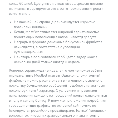
конца 60 дней. Доступные методы вывод средств должно
отличаться в варьируется ото страны проживания игрока и
валюты счета.
На важнейшей странице рекомендуется изучить с
правилами компании.
Кстати, MostBet отличается широкой вариативностью
помогающих пополнения а напрашивается средств.
Награды в формате денежные бонусов или фрибетов
начисляются, в соответствие с условиями
кульминационные.
Некоторые пользователи сообщает о задержках в
несколько дней, только иногда и недель.
Конечно, сервис куда не идеален, о чем не может забыть
отрицательные Mostbet отзывы. Однако положительный
фидбек не можно рассматривать в наглядного основного,
поскольку большинство сообщений подобного плана носят
неконструктивный характер. С условиями и правилами
использования каждого из поощрений нельзя ознакомиться
в полу к самому бонусу. К нему же приложения потребляют
гораздо меньше трафика, не основной сайт только не
блокируются российские провайдерами. Только” “внешне, и
вопреки техническим характеристикам они значительно