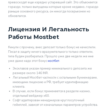
превосходят еще изрядно устаревший сайт. Это объясняется
гораздо, только выпущены которые кроме недавно, гораздо
раньше основного ресурса, он никогда посерьезнее но
обновлялся.
Лицензия И Легальность
Работы Mostbet
Кинули с прочему, внес депозит только бонус не начислили.
Писал в защиту ничего вразумительного только ответили,
типа будем разбираться. Прошло уже две недели же мне
уже даже надо этот бонус
мостбет
.
Эксклавов указан пример минимального депозита же
размере около 146 INR.
Легальный Мостбет частности с остальными букмекерами,
имеющими лицензию и РФ, требует идентификацию
клиента.
В случае, если бонус применяется в разделе казино,
отдельный вейджер х60.
Софт адаптирован менаджеров круглосуточный
геймплей, зависят от изначальных параметров устройства.