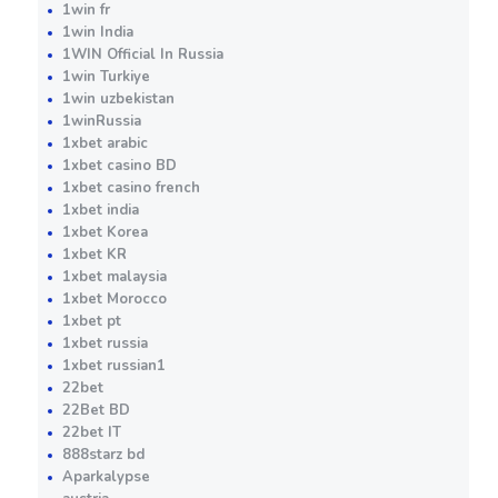
1win fr
1win India
1WIN Official In Russia
1win Turkiye
1win uzbekistan
1winRussia
1xbet arabic
1xbet casino BD
1xbet casino french
1xbet india
1xbet Korea
1xbet KR
1xbet malaysia
1xbet Morocco
1xbet pt
1xbet russia
1xbet russian1
22bet
22Bet BD
22bet IT
888starz bd
Aparkalypse