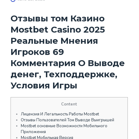
Отзывы том Казино
Mostbet Casino 2025
Реальные Мнения
Игроков 69
Комментария О Выводе
денег, Техподдержке,
Условия Игры
Content
Лицензия И Легальность Работы Mostbet
Отзывы Пользователей Том Выводе Выигрышей
Mostbet основные Возможности Мобильного
Приложения
Mostbet Мобильная Версия