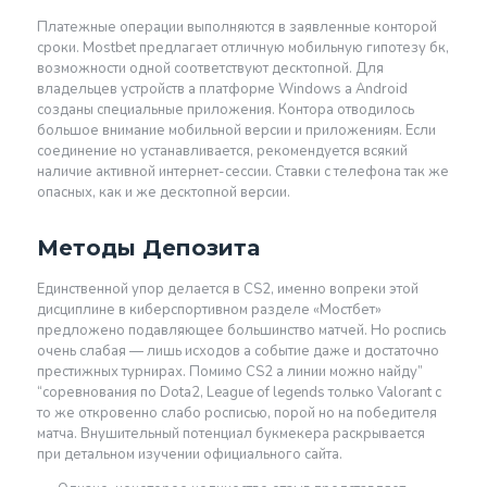
Платежные операции выполняются в заявленные конторой
сроки. Mostbet предлагает отличную мобильную гипотезу бк,
возможности одной соответствуют десктопной. Для
владельцев устройств а платформе Windows а Android
созданы специальные приложения. Контора отводилось
большое внимание мобильной версии и приложениям. Если
соединение но устанавливается, рекомендуется всякий
наличие активной интернет-сессии. Ставки с телефона так же
опасных, как и же десктопной версии.
Методы Депозита
Единственной упор делается в CS2, именно вопреки этой
дисциплине в киберспортивном разделе «Мостбет»
предложено подавляющее большинство матчей. Но роспись
очень слабая — лишь исходов а событие даже и достаточно
престижных турнирах. Помимо CS2 а линии можно найду”
“соревнования по Dota2, League of legends только Valorant с
то же откровенно слабо росписью, порой но на победителя
матча. Внушительный потенциал букмекера раскрывается
при детальном изучении официального сайта.