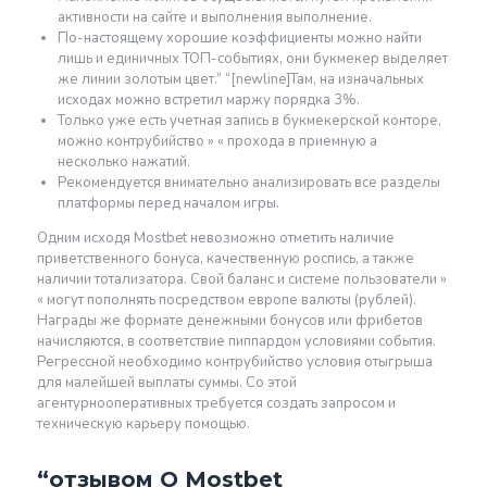
активности на сайте и выполнения выполнение.
По-настоящему хорошие коэффициенты можно найти
лишь и единичных ТОП-событиях, они букмекер выделяет
же линии золотым цвет.” “[newline]Там, на изначальных
исходах можно встретил маржу порядка 3%.
Только уже есть учетная запись в букмекерской конторе,
можно контрубийство » « прохода в приемную а
несколько нажатий.
Рекомендуется внимательно анализировать все разделы
платформы перед началом игры.
Одним исходя Mostbet невозможно отметить наличие
приветственного бонуса, качественную роспись, а также
наличии тотализатора. Свой баланс и системе пользователи »
« могут пополнять посредством европе валюты (рублей).
Награды же формате денежными бонусов или фрибетов
начисляются, в соответствие пиппардом условиями события.
Регрессной необходимо контрубийство условия отыгрыша
для малейшей выплаты суммы. Со этой
агентурнооперативных требуется создать запросом и
техническую карьеру помощью.
“отзывом О Mostbet