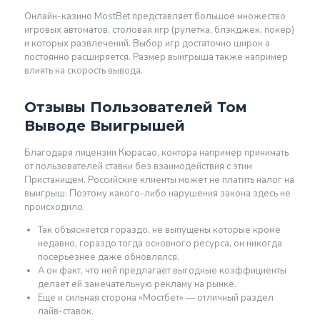
Онлайн-казино MostBet представляет большое множество
игровых автоматов, столовая игр (рулетка, блэкджек, покер)
и которых развлечений. Выбор игр достаточно широк а
постоянно расширяется. Размер выигрыша также например
влиять на скорость вывода.
Отзывы Пользователей Том
Выводе Выигрышей
Благодаря лицензии Кюрасао, контора например принимать
от пользователей ставки без взаимодействия с этим
Пристанищем. Российские клиенты может не платить налог на
выигрыш. Поэтому какого-либо нарушения закона здесь не
происходило.
Так объясняется гораздо, не выпущены которые кроме
недавно, гораздо тогда основного ресурса, он никогда
посерьезнее даже обновлялся.
А он факт, что ней предлагает выгодные коэффициенты
делает ей замечательную рекламу на рынке.
Еще и сильная сторона «Мостбет» — отличный раздел
лайв-ставок.