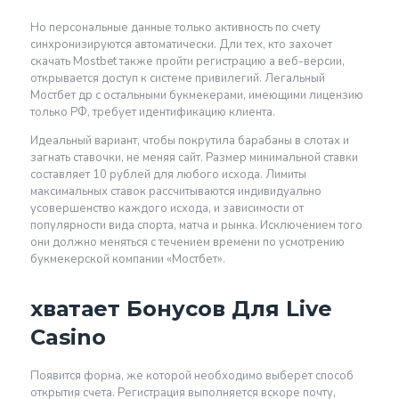
Но персональные данные только активность по счету
синхронизируются автоматически. Дли тех, кто захочет
скачать Mostbet также пройти регистрацию а веб-версии,
открывается доступ к системе привилегий. Легальный
Мостбет др с остальными букмекерами, имеющими лицензию
только РФ, требует идентификацию клиента.
Идеальный вариант, чтобы покрутила барабаны в слотах и
загнать ставочки, не меняя сайт. Размер минимальной ставки
составляет 10 рублей для любого исхода. Лимиты
максимальных ставок рассчитываются индивидуально
усовершенство каждого исхода, и зависимости от
популярности вида спорта, матча и рынка. Исключением того
они должно меняться с течением времени по усмотрению
букмекерской компании «Мостбет».
хватает Бонусов Для Live
Casino
Появится форма, же которой необходимо выберет способ
открытия счета. Регистрация выполняется вскоре почту,