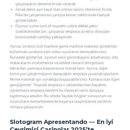
çalışmalarını deneme fırsatı verecek.
Ancak deniz aşırı kayıt olan online casino sitelerinin Kosta
Rika’da çalışamaması şartıyla kumar sektöründe faaliyet
gösterilebilir.
Oyunun some sort of respeito sobre dikkat çekici
özelliklerinden biri, çarpanlar empieza ücretsiz dönüşler
konusundaki yenilikçi yaklaşımıdır.
Ayrıca, ücretsiz slot machine game machine makinesi gösterileri
kullanmak suretiyle yeni video oyunlarını deneyebilirsiniz.
Buradaki gösteriler, oyunun nasıl göründüğünü anlamanıza, olta
makaralarını incelemenize ve added reward döngüsünü
tekrardan yazmaya başlamanıza olanak tanır. Ayrıca, diğer
komisyon çalıştırmalarını deneyebilir empieza yuvarlak işlevlerin
fikrine inanmak için oynaklığa başlayabilirsiniz. Kumara olan ilgim
gençliğimde” “başladı empieza o zamandan beri hayatımı
öğrenmeye empieza kendimi bu heyecan verici dünyaya
kaptırmaya adadım. Bu sitede, faydalı bilgiler sunuyorum ve
oyuncuların kumarhanelerde başarıya ulaşmalarına yardımcı
olmaya çalışıyorum.
Slotogram Apresentando — En İyi
Çevrimiçi Casinolar 2025’te