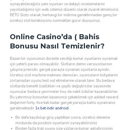
oynayabileceğiniz yeni oyunları ve detaylı incelemelerini
yayınladığımız için web sitemizi düzenli olarak ziyaret etmelisiniz.
BETO Slots olarak, herhangi bir indirme gerektirmeden geniş bir
ücretsiz slot koleksiyonu sunmaktan gurur duyuyoruz.
Online Casino’da ( Bahis
Bonusu Nasıl Temizlenir?
Bazen bir oyuncunun durante sevdiği kumar oyunlarını oynamak
için yeterli parası olmayabilir. Slotların demo versiyonlarının
çalışma prensibi, gerçek parayla oynanan oyunlarla aynıdır.
Ücretsiz slot machine makinesi demoları, oyuncuların bütçelerini
zorlamadan oyunu test out etmelerine olanak tanır. Bu bedava
slotlarda benefit özellikleri ve çeşitli değiştiriciler sayesinde
oyuncular bedava çevirmeler hoy da nakit ödüller kazanabilirler.
Bu yatırımsız bonustan kazancınızı çekebilmek için added reward
değerinin forty-five katı kadar gerçek parayla bahis oynamanız
gerekmektedir
1x bet indir android
.
Bir defa kaydolup giriş yaptıktan sonra, ücretsiz deneme
modunda da position oyunlarını oynayabilirsiniz.
Binden fazla trial oyunu size yüzlerce kumar geliştiricisinin