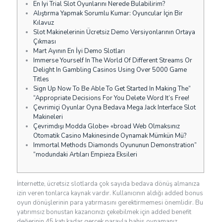
En Iyi Trial Slot Oyunlarını Nerede Bulabilirim?
Alıştırma Yapmak Sorumlu Kumar: Oyuncular İçin Bir
Kılavuz
Slot Makinelerinin Ücretsiz Demo Versiyonlarının Ortaya
Çıkması
Mart Ayının En İyi Demo Slotları
Immerse Yourself In The World Of Different Streams Or
Delight In Gambling Casinos Using Over 5000 Game
Titles
Sign Up Now To Be Able To Get Started In Making The”
“Appropriate Decisions For You Delete Word It’s Free!
Çevrimiçi Oyunlar Oyna Bedava Mega Jack Interface Slot
Makineleri
Çevrimdışı Modda Globe» «broad Web Olmaksınız
Otomatik Casino Makinesinde Oynamak Mümkün Mü?
Immortal Methods Diamonds Oyununun Demonstration”
“modundaki Artıları Empieza Eksileri
İnternette, ücretsiz slotlarda çok sayıda bedava dönüş almanıza
izin veren tonlarca kaynak vardır. Kullanıcının aldığı added bonus
oyun dönüşlerinin para yatırmasını gerektirmemesi önemlidir. Bu
yatırımsız bonustan kazancınızı çekebilmek için added benefit
değerinin 45 katı kadar gerçek parayla bahis oynamanız