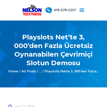
470-579-1337
About Us
Playslots Net’te 3,
Testimonials
000’den Fazla Ücretsiz
Reserve a Spot
Oynanabilen Çevrimiçi
Slotun Demosu
Home
All Posts
...
Playslots Net’te 3, 000’den Fazla...
June 23, 2025