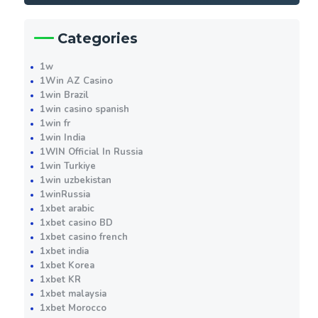
Categories
1w
1Win AZ Casino
1win Brazil
1win casino spanish
1win fr
1win India
1WIN Official In Russia
1win Turkiye
1win uzbekistan
1winRussia
1xbet arabic
1xbet casino BD
1xbet casino french
1xbet india
1xbet Korea
1xbet KR
1xbet malaysia
1xbet Morocco