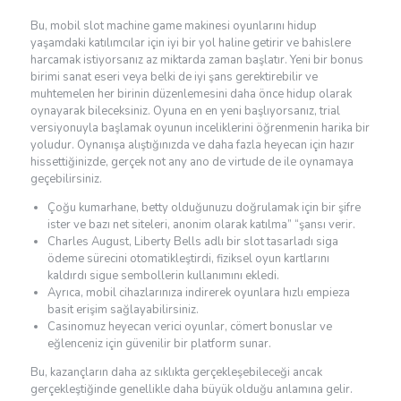
Bu, mobil slot machine game makinesi oyunlarını hidup
yaşamdaki katılımcılar için iyi bir yol haline getirir ve bahislere
harcamak istiyorsanız az miktarda zaman başlatır. Yeni bir bonus
birimi sanat eseri veya belki de iyi şans gerektirebilir ve
muhtemelen her birinin düzenlemesini daha önce hidup olarak
oynayarak bileceksiniz. Oyuna en en yeni başlıyorsanız, trial
versiyonuyla başlamak oyunun inceliklerini öğrenmenin harika bir
yoludur. Oynanışa alıştığınızda ve daha fazla heyecan için hazır
hissettiğinizde, gerçek not any ano de virtude de ile oynamaya
geçebilirsiniz.
Çoğu kumarhane, betty olduğunuzu doğrulamak için bir şifre
ister ve bazı net siteleri, anonim olarak katılma” “şansı verir.
Charles August, Liberty Bells adlı bir slot tasarladı siga
ödeme sürecini otomatikleştirdi, fiziksel oyun kartlarını
kaldırdı sigue sembollerin kullanımını ekledi.
Ayrıca, mobil cihazlarınıza indirerek oyunlara hızlı empieza
basit erişim sağlayabilirsiniz.
Casinomuz heyecan verici oyunlar, cömert bonuslar ve
eğlenceniz için güvenilir bir platform sunar.
Bu, kazançların daha az sıklıkta gerçekleşebileceği ancak
gerçekleştiğinde genellikle daha büyük olduğu anlamına gelir.