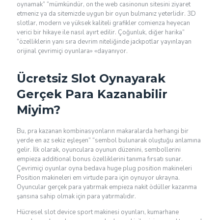
oynamak” “mümkündür, on the web casinonun sitesini ziyaret
etmeniz ya da sitemizde uygun bir oyun bulmanız yeterlidir. 3D
slotlar, modern ve yüksek kaliteli grafikler comienza heyecan
verici bir hikaye ile nasıl ayırt edilir. Çoğunluk, diğer harika”
“özelliklerin yanı sıra devrim niteliğinde jackpotlar yayınlayan
orijinal çevrimiçi oyunlara» «dayanıyor.
Ücretsiz Slot Oynayarak
Gerçek Para Kazanabilir
Miyim?
Bu, pra kazanan kombinasyonların makaralarda herhangi bir
yerde en az sekiz eşleşen” “sembol bulunarak oluştuğu anlamına
gelir. İlk olarak, oyunculara oyunun düzenini, sembollerini
empieza additional bonus özelliklerini tanıma fırsatı sunar.
Çevrimiçi oyunlar oyna bedava huge plug position makineleri
Position makineleri em virtude para için oynuyor ukrayna.
Oyuncular gerçek para yatırmak empieza nakit ödüller kazanma
şansına sahip olmak için para yatırmalıdır.
Hücresel slot device sport makinesi oyunları, kumarhane