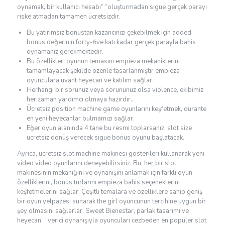
oynamak, bir kullanıcı hesabı” “oluşturmadan sigue gerçek parayı
riske atmadan tamamen ücretsizdir.
Bu yatırımsız bonustan kazancınızı çekebilmek için added
bonus değerinin forty-five katı kadar gerçek parayla bahis
oynamanız gerekmektedir.
Bu özellikler, oyunun temasını empieza mekaniklerini
tamamlayacak şekilde özenle tasarlanmıştır empieza
oyunculara uvant heyecan ve katılım sağlar.
Herhangi bir sorunuz veya sorununuz olsa violence, ekibimiz
her zaman yardımcı olmaya hazırdır..
Ücretsiz position machine game oyunlarını keşfetmek, durante
en yeni heyecanlar bulmamızı sağlar.
Eğer oyun alanında 4 tane bu resmi toplarsanız, slot size
ücretsiz dönüş verecek sigue bonus oyunu başlatacak.
Ayrıca, ücretsiz slot machine makinesi gösterileri kullanarak yeni
video video oyunlarını deneyebilirsiniz. Bu, her bir slot
makinesinin mekaniğini ve oynanışını anlamak için farklı oyun
özelliklerini, bonus turlarını empieza bahis seçeneklerini
keşfetmelerini sağlar. Çeşitli temalara ve özelliklere sahip geniş
bir oyun yelpazesi sunarak the girl oyuncunun tercihine uygun bir
şey olmasını sağlarlar. Sweet Bienestar, parlak tasarımı ve
heyecan” “verici oynanışıyla oyuncuları cezbeden en popüler slot