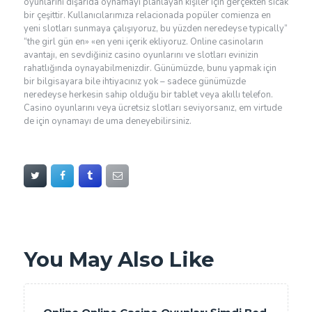
oyunlarını dışarıda oynamayı planlayan kişiler için gerçekten sıcak
bir çeşittir. Kullanıcılarımıza relacionada popüler comienza en
yeni slotları sunmaya çalışıyoruz, bu yüzden neredeyse typically”
“the girl gün en» «en yeni içerik ekliyoruz. Online casinoların
avantajı, en sevdiğiniz casino oyunlarını ve slotları evinizin
rahatlığında oynayabilmenizdir. Günümüzde, bunu yapmak için
bir bilgisayara bile ihtiyacınız yok – sadece günümüzde
neredeyse herkesin sahip olduğu bir tablet veya akıllı telefon.
Casino oyunlarını veya ücretsiz slotları seviyorsanız, em virtude
de için oynamayı de uma deneyebilirsiniz.
You May Also Like