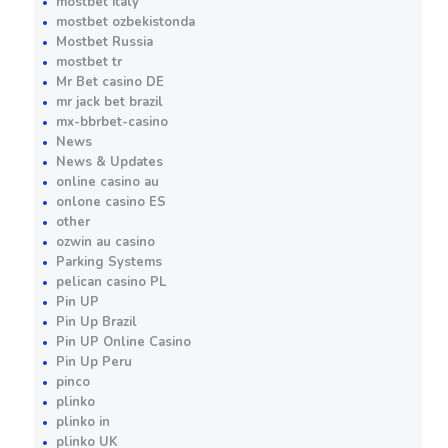
mostbet italy
mostbet ozbekistonda
Mostbet Russia
mostbet tr
Mr Bet casino DE
mr jack bet brazil
mx-bbrbet-casino
News
News & Updates
online casino au
onlone casino ES
other
ozwin au casino
Parking Systems
pelican casino PL
Pin UP
Pin Up Brazil
Pin UP Online Casino
Pin Up Peru
pinco
plinko
plinko in
plinko UK