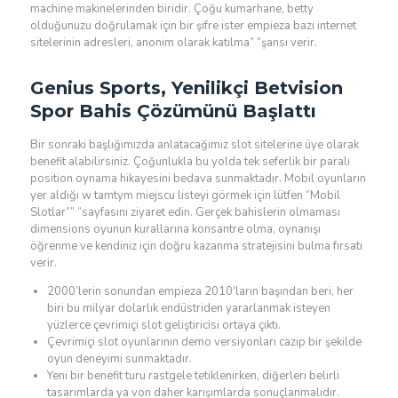
machine makinelerinden biridir. Çoğu kumarhane, betty
olduğunuzu doğrulamak için bir şifre ister empieza bazı internet
sitelerinin adresleri, anonim olarak katılma” “şansı verir.
Genius Sports, Yenilikçi Betvision
Spor Bahis Çözümünü Başlattı
Bir sonraki başlığımızda anlatacağımız slot sitelerine üye olarak
benefit alabilirsiniz. Çoğunlukla bu yolda tek seferlik bir paralı
position oynama hikayesini bedava sunmaktadır. Mobil oyunların
yer aldığı w tamtym miejscu listeyi görmek için lütfen “Mobil
Slotlar”” “sayfasını ziyaret edin. Gerçek bahislerin olmaması
dimensions oyunun kurallarına konsantre olma, oynanışı
öğrenme ve kendiniz için doğru kazanma stratejisini bulma fırsatı
verir.
2000’lerin sonundan empieza 2010’ların başından beri, her
biri bu milyar dolarlık endüstriden yararlanmak isteyen
yüzlerce çevrimiçi slot geliştiricisi ortaya çıktı.
Çevrimiçi slot oyunlarının demo versiyonları cazip bir şekilde
oyun deneyimi sunmaktadır.
Yeni bir benefit turu rastgele tetiklenirken, diğerleri belirli
tasarımlarda ya von daher karışımlarda sonuçlanmalıdır.