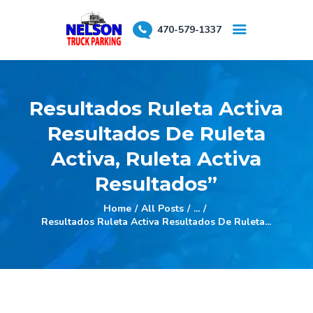
470-579-1337
About Us
Resultados Ruleta Activa
Testimonials
Resultados De Ruleta
Reserve a Spot
Activa, Ruleta Activa
Resultados”
Home
All Posts
...
Resultados Ruleta Activa Resultados De Ruleta...