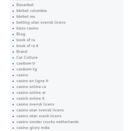
Basaribet
bbrbet colombia
bbrbet mx
betting utan svensk licens
bizzo casino
Blog
book of ra
book of ra it
Brand
Car Culture
casibom tr
casibom-tg
casino
casino en ligne fr
casino onlina ca
casino online ar
casinò online it
casino svensk licens
casino utan svensk licens
casino utan svesk licens
casino zonder crucks netherlands
casino-glory india