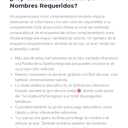
Nombres Requeridos?
Un esquema para color complementario dividido implica
seleccionar un color base y los dos colores adyacentes a su
complemento. Esta disposición ofrece un nivel de contraste
comparable al de el esquema de colour complementario, pero
disadvantage una mayor variedad de colores. Un ejemplo de el
esquema complementario dividido es el rojo, el azul-verde con
el amarillo-verde.
Más allá de estas herramientas en el sitio, también ofrecemos
una Ruleta de la Suerte integrada que puedes incorporar en
su propio sitio website.
Nuestro simulador no alone es gratuito con fácil de usar, sino
también inmensamente realista.
La ruleta aleatoria educativa es un distraccion interactivo
basado durante el giro de una rueda
, donde cada quota
de” “la ruleta está farragoso a un total de preguntas
temáticas.
Considera también la opción para juego automático, inicio
rápido y otras interesantes adiciones.
“La cual es una apero en línea para elegir el nombre o el
artículo al azar. También se llama selector de nombres