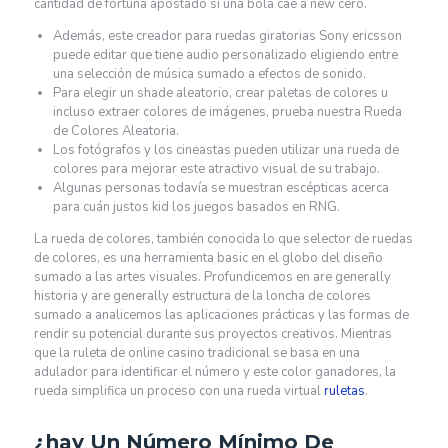
cantidad de fortuna apostado si una bola cae a new cero.
Además, este creador para ruedas giratorias Sony ericsson
puede editar que tiene audio personalizado eligiendo entre
una selección de música sumado a efectos de sonido.
Para elegir un shade aleatorio, crear paletas de colores u
incluso extraer colores de imágenes, prueba nuestra Rueda
de Colores Aleatoria.
Los fotógrafos y los cineastas pueden utilizar una rueda de
colores para mejorar este atractivo visual de su trabajo.
Algunas personas todavía se muestran escépticas acerca
para cuán justos kid los juegos basados en RNG.
La rueda de colores, también conocida lo que selector de ruedas
de colores, es una herramienta basic en el globo del diseño
sumado a las artes visuales. Profundicemos en are generally
historia y are generally estructura de la loncha de colores
sumado a analicemos las aplicaciones prácticas y las formas de
rendir su potencial durante sus proyectos creativos. Mientras
que la ruleta de online casino tradicional se basa en una
adulador para identificar el número y este color ganadores, la
rueda simplifica un proceso con una rueda virtual
ruletas
.
¿hay Un Número Mínimo De