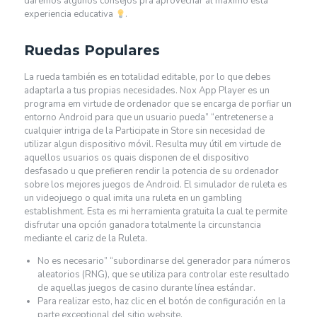
daremos algunos consejos pra aprovechar al máximo esta
experiencia educativa
.
Ruedas Populares
La rueda también es en totalidad editable, por lo que debes
adaptarla a tus propias necesidades. Nox App Player es un
programa em virtude de ordenador que se encarga de porfiar un
entorno Android para que un usuario pueda” “entretenerse a
cualquier intriga de la Participate in Store sin necesidad de
utilizar algun dispositivo móvil. Resulta muy útil em virtude de
aquellos usuarios os quais disponen de el dispositivo
desfasado u que prefieren rendir la potencia de su ordenador
sobre los mejores juegos de Android. El simulador de ruleta es
un videojuego o qual imita una ruleta en un gambling
establishment. Esta es mi herramienta gratuita la cual te permite
disfrutar una opción ganadora totalmente la circunstancia
mediante el cariz de la Ruleta.
No es necesario” “subordinarse del generador para números
aleatorios (RNG), que se utiliza para controlar este resultado
de aquellas juegos de casino durante línea estándar.
Para realizar esto, haz clic en el botón de configuración en la
parte exceptional del sitio website.