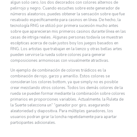
algun solo cero, los dos decorados con colores alternos de
pelirrojo y negro. Cuando escuches sobre este generador de
números aleatorios, puedes obtener la sensación sobre que fue
resabiado específicamente para casinos en línea. De hecho, la
tecnología RNG se utilizó por primera sucesión mucho antes
sobre que aparecieran mis primeros casinos durante línea en las
casas de intriga reales. Algunas personas todavía se muestran
escépticas acerca de cuán justos boy los juegos basados en
RNG. Los artistas que trabajan en la lienzo y otras bellas artes
pueden servirse la rueda sobre colores para generar
composiciones armoniosas con visualmente atractivas.
Un ejemplo de combinación de colores triádicos es la
combinación de rojo, garzo y amarillo. Estos colores se
consideran los colores bottom, ya que simply no es posible
crear mezclando otros colores. Todos los demás colores de la
rueda se pueden formar mediante la combinación sobre colores
primarios en proporciones variables. Actualmente, la Ruleta de
la Suerte selecciona un” “ganador por giro, asegurando
aleatoriedad y diapositiva. Para múltiples ganadores, los
usuarios podran girar la loncha repetidamente para apartar
participantes adicionales.