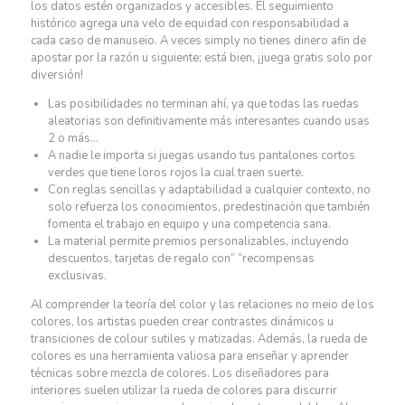
los datos estén organizados y accesibles. El seguimiento
histórico agrega una velo de equidad con responsabilidad a
cada caso de manuseio. A veces simply no tienes dinero afin de
apostar por la razón u siguiente; está bien, ¡juega gratis solo por
diversión!
Las posibilidades no terminan ahí, ya que todas las ruedas
aleatorias son definitivamente más interesantes cuando usas
2 o más…
A nadie le importa si juegas usando tus pantalones cortos
verdes que tiene loros rojos la cual traen suerte.
Con reglas sencillas y adaptabilidad a cualquier contexto, no
solo refuerza los conocimientos, predestinación que también
fomenta el trabajo en equipo y una competencia sana.
La material permite premios personalizables, incluyendo
descuentos, tarjetas de regalo con” “recompensas
exclusivas.
Al comprender la teoría del color y las relaciones no meio de los
colores, los artistas pueden crear contrastes dinámicos u
transiciones de colour sutiles y matizadas. Además, la rueda de
colores es una herramienta valiosa para enseñar y aprender
técnicas sobre mezcla de colores. Los diseñadores para
interiores suelen utilizar la rueda de colores para discurrir