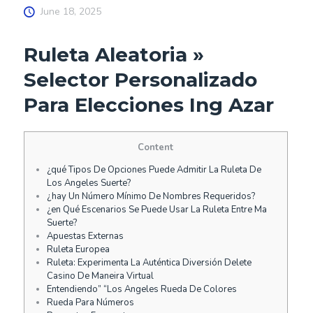
June 18, 2025
Ruleta Aleatoria »
Selector Personalizado
Para Elecciones Ing Azar
Content
¿qué Tipos De Opciones Puede Admitir La Ruleta De
Los Angeles Suerte?
¿hay Un Número Mínimo De Nombres Requeridos?
¿en Qué Escenarios Se Puede Usar La Ruleta Entre Ma
Suerte?
Apuestas Externas
Ruleta Europea
Ruleta: Experimenta La Auténtica Diversión Delete
Casino De Maneira Virtual
Entendiendo” “Los Angeles Rueda De Colores
Rueda Para Números