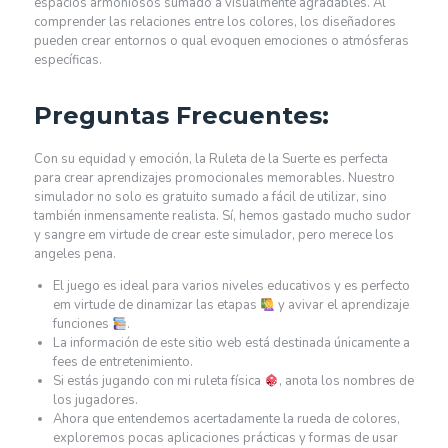
espacios armoniosos sumado a visualmente agradables. Al
comprender las relaciones entre los colores, los diseñadores
pueden crear entornos o qual evoquen emociones o atmósferas
específicas.
Preguntas Frecuentes:
Con su equidad y emoción, la Ruleta de la Suerte es perfecta
para crear aprendizajes promocionales memorables. Nuestro
simulador no solo es gratuito sumado a fácil de utilizar, sino
también inmensamente realista. Sí, hemos gastado mucho sudor
y sangre em virtude de crear este simulador, pero merece los
angeles pena.
El juego es ideal para varios niveles educativos y es perfecto
em virtude de dinamizar las etapas
y avivar el aprendizaje
funciones
.
La información de este sitio web está destinada únicamente a
fees de entretenimiento.
Si estás jugando con mi ruleta física
, anota los nombres de
los jugadores.
Ahora que entendemos acertadamente la rueda de colores,
exploremos pocas aplicaciones prácticas y formas de usar