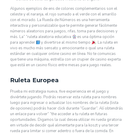
Algunos ejemplos de ens de colores complementarios son el
celeste y el naranja, el rojo sumado a el verde con el amarillo
con el morado. La Rueda de Números es una herramienta
interactiva y personalizable que te permite generar fácilmente
números aleatorios para juegos, rifas, toma para decisiones y
más. La” “ruleta aleatoria educativa
es una óptima opción
para aprender
y divertirse al mismo tiempo
. La ruleta en
vivo es mucho más sensato y emocionante o qual una ruleta
estándar en cualquier online casino en línea. No te comunicas
que tiene una máquina, estrella con un crupier de casino experta
que está en un casino físico entre mesas para juego reales.
Ruleta Europea
Prueba mi estrategia nueva, five experiencia en el juego y
diviértete jugando. Podrás reservar esta ruleta para nombres
luego para ingresar o actualizar los nombres de la ruleta (lista
de opciones) podrás hacer click durante “Guardar”. Alí obtendrás
un enlace para volver” “the acceder a tu ruleta en futuras
oportunidades. Digamos la cual desea utilizar mi rueda giratoria
em virtude de decidir qué alimentarte para la koszt y una tercer
rueda para limitar si comer adentro o fuera de la comida. En