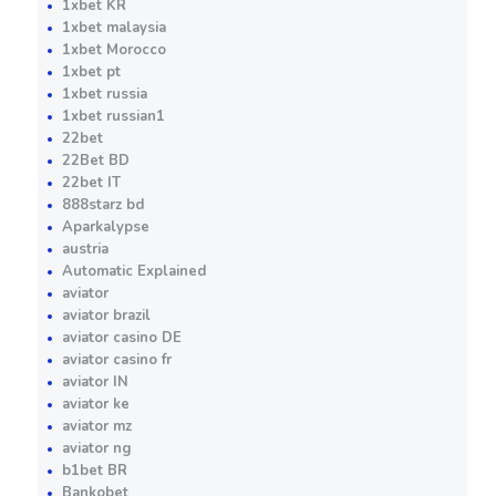
1xbet KR
1xbet malaysia
1xbet Morocco
1xbet pt
1xbet russia
1xbet russian1
22bet
22Bet BD
22bet IT
888starz bd
Aparkalypse
austria
Automatic Explained
aviator
aviator brazil
aviator casino DE
aviator casino fr
aviator IN
aviator ke
aviator mz
aviator ng
b1bet BR
Bankobet