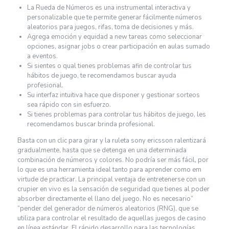
La Rueda de Números es una instrumental interactiva y
personalizable que te permite generar fácilmente números
aleatorios para juegos, rifas, toma de decisiones y más.
Agrega emoción y equidad a new tareas como seleccionar
opciones, asignar jobs o crear participación en aulas sumado
a eventos.
Si sientes o qual tienes problemas afin de controlar tus
hábitos de juego, te recomendamos buscar ayuda
profesional.
Su interfaz intuitiva hace que disponer y gestionar sorteos
sea rápido con sin esfuerzo.
Si tienes problemas para controlar tus hábitos de juego, les
recomendamos buscar brinda profesional.
Basta con un clic para girar y la ruleta sony ericsson ralentizará
gradualmente, hasta que se detenga en una determinada
combinación de números y colores. No podría ser más fácil, por
lo que es una herramienta ideal tanto para aprender como em
virtude de practicar. La principal ventaja de entretenerse con un
crupier en vivo es la sensación de seguridad que tienes al poder
absorber directamente el llano del juego. No es necesario”
“pender del generador de números aleatorios (RNG), que se
utiliza para controlar el resultado de aquellas juegos de casino
en línea estándar. El rápido desarrollo para las tecnologías