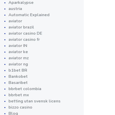
Aparkalypse
austria
Automatic Explained
aviator
aviator brazil
aviator casino DE
aviator casino fr
aviator IN
aviator ke
aviator mz
aviator ng
b1bet BR
Bankobet
Basaribet
bbrbet colombia
bbrbet mx
betting utan svensk licens
bizzo casino
Blog