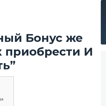
ный Бонус же
к приобрести И
ть”
да