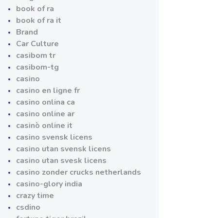
book of ra
book of ra it
Brand
Car Culture
casibom tr
casibom-tg
casino
casino en ligne fr
casino onlina ca
casino online ar
casinò online it
casino svensk licens
casino utan svensk licens
casino utan svesk licens
casino zonder crucks netherlands
casino-glory india
crazy time
csdino