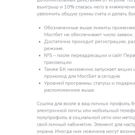
дополнительных действиям от игрока. Тог
выигрыш и 10% спасась него в княжеченк
увеличить общую суммы счета и делать бо
Обозначенные выше лимиты применяютс
Мостбет не обеспечивает число заявок,
Достаточно проходит регистрацию, раз
режиме.
№5 – после переадресации и сайт Перв
транзакции.
Также БК неизменно запускает акции и
промокод для МостБет в сегодня.
Уровней программы, статусы и подарки
расположенное выше.
Ссылка для возле в ваш личных профиль б
электронной почты или мобильный телефо
полупрофиль в социальной сети или метод
свой личный кабинетик. Элемент для наст
экрана. Иногда них новичков могут возник