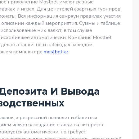
ное приложение Mostbet имеют разные
ставках и играх. Для ценителей азартных турниров
онаты. Вся информация семряуи правилах участия
в описании каждый мероприятия. Суммы и таблице
использование них валют, в том случае
исходившее автоматически. Компания Mostbet
делать ставки, но и наблюдал за ходом
 вашем компьютере
mostbet kz
.
Депозита И Вывода
водственных
аявок, а регрессной позволит избавиться
ием является создание ставки на экспресс с
вируется автоматически, но требует