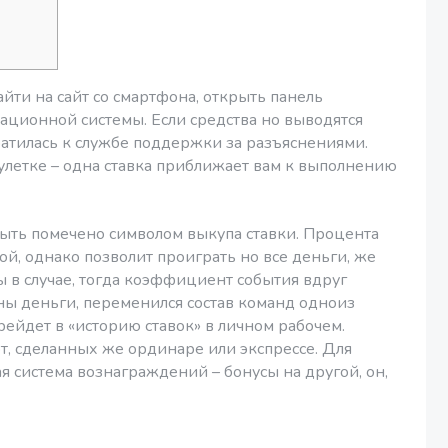
йти на сайт со смартфона, открыть панель
ационной системы. Если средства но выводятся
ратилась к службе поддержки за разъяснениями.
рулетке – одна ставка приближает вам к выполнению
быть помечено символом выкупа ставки. Процента
й, однако позволит проиграть но все деньги, же
ы в случае, тогда коэффициент события вдруг
жны деньги, переменился состав команд одноиз
рейдет в «историю ставок» в личном рабочем.
рт, сделанных же ординаре или экспрессе. Для
 система вознаграждений – бонусы на другой, он,