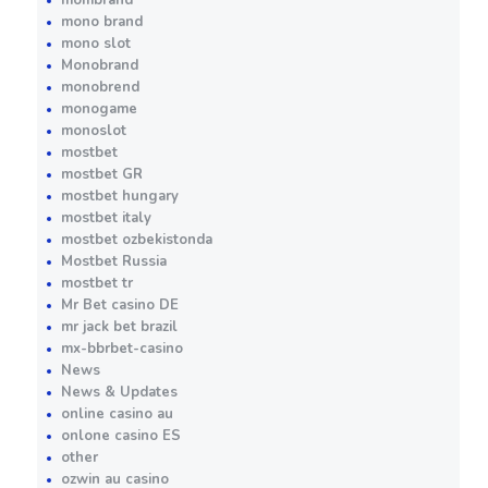
mono brand
mono slot
Monobrand
monobrend
monogame
monoslot
mostbet
mostbet GR
mostbet hungary
mostbet italy
mostbet ozbekistonda
Mostbet Russia
mostbet tr
Mr Bet casino DE
mr jack bet brazil
mx-bbrbet-casino
News
News & Updates
online casino au
onlone casino ES
other
ozwin au casino