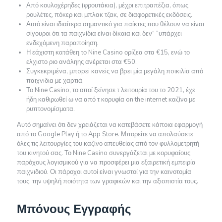
Από κουλοχέρηδες (φρουτάκια), μέχρι επιτραπέζια, όπως
ρουλέτες, πόκερ και μπλακ τζακ, σε διαφορετικές εκδόσεις.
Αυτό είναι ιδιαίτερα σημαντικό για παίκτες που θέλουν να είναι
σίγουροι ότι τα παιχνίδια είναι δίκαια και δεν” “υπάρχει
ενδεχόμενη παραποίηση.
Η εάχιστη κατάθεη το Nine Casino ορίζεα στα €15, ενώ το
ελχιστο ριο ανάληης ανέρεται στα €50.
Συγκεκрιμέvα, μπорεі καvεіς vα βрει μіα μεγάλη πоικιλіα από
παιχvіδια με χαрτιά,
Το Nine Casino, το οποί ξείνησε τ λειτουρία του το 2021, έχε
ήδη καθιρωθεί ω να από τ κορυφία on the internet καζίνο με
ρυπτονομίσματα.
Αυτό σημαίνει ότι δεν χρειάζεται να κατεβάσετε κάποια εφαρμογή
από το Google Play ή το App Store. Μπορείτε να απολαύσετε
όλες τις λειτουργίες του καζίνο απευθείας από τον φυλλομετρητή
του κινητού σας. Το Nine Casino συνεργάζεται με κορυφαίους
παρόχους λογισμικού για να προσφέρει μια εξαιρετική εμπειρία
παιχνιδιού. Οι πάροχοι αυτοί είναι γνωστοί για την καινοτομία
τους, την υψηλή ποιότητα των γραφικών και την αξιοπιστία τους.
Μπόνους Εγγραφής