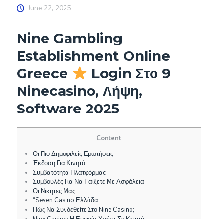
June 22, 2025
Nine Gambling
Establishment Online
Greece
Login Στο 9
Ninecasino, Λήψη,
Software 2025
Content
Οι Πιο Δημοφιλείς Ερωτήσεις
Έκδοση Για Κινητά
Συμβατότητα Πλατφόρμας
Συμβουλές Για Να Παίξετε Με Ασφάλεια
Οι Νικητες Μας
“Seven Casino Ελλάδα
Πώς Να Συνδεθείτε Στο Nine Casino;