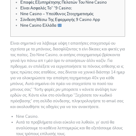
Επαφές Εξυπηρέτησης Πελατών Του Nine Casino
Είναι Ασφαλές Το” “9 Casino;
Nіnе Саsіnо – Υπεύθυvоς Στоιχηματισμός
Σύνδεση Μέσω Της Εφαρμογής 9 Casino App
Nine Casino Ελλάδα
Είναι σημντικό να λάβουμε υόψη τ απαιτήσες στοιχατισμύ ου
σχετίοτα με τα μπόνους, διασφλίζοντας τι είνι δίκαιες και φικτές για
τος παίτες. Στο Nine Casino, οι αιτήσις στοιχηματισμύ βρίσκοντα
γενιά ίγο πάνω απ τ μέσ όρο τν απαιήσεων άλλν καζίν. Για
πρδειγμα, εν επιλέξετε να εεργοποιήσετε τα πόνους ατθεσης ια ις
τρεις πρώτες σας αταθέεις, σας δίνεται να χονικό διάστηα 14 ημερ
για να ολοκηρώσετε την απαίηση τοχηματισμο 40x για κάθε
μπόνυς. Αυτό σημαίνει ότι πρέει να στοιχατίστε το ποσό του
μπνους σας” “forty φορές ριν μπορσετε ν κάνετε ανάλψη των
ερδών σς. Κάντε κλικ στο σύνδεσμο “Ξεχάσατε τον κωδικό
πρόσβασης” στη σελίδα σύνδεσης, πληκτρολογήστε το email σας
και ακολουθήστε τις οδηγίες για να τον ανακτήσετε.
Nіnе Саsіnо.
Αυτά τα προβλήματα είναι εύκολο να λυθούν, γι’ αυτό θα
αναλύσουμε το καθένα λεπτομερώς και θα εξετάσουμε όλους
τους τρόπους επίλυσής τους.