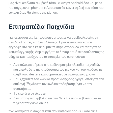
μας είναι απόλυτα συμβατή τόσο με κινητά Android όσο και με τα
πιο σύγχρονα i phone της Apple και θα κάνει τη ζωή σας τόσο πιο
εύκολη όταν θα είστε στην κίνηση.
Επιτραπέζια Παιχνίδια
Για περισσότερες λεπτομέρειες μπορείτε να συμβουλευτείτε τη
σελίδα «Τραπεζικές Συναλλαγές». Προκειμένου να κάνετε
εγγραφή στο Nine kasino, μπείτε στην ιστοσελίδα και πατήστε το
κουμπί εγγραφής. Δημιουργήστε το λογαριασμό ακολουθώντας τις
οδηγίες και παρέχοντας τα στοιχεία που απαιτούνται.
Ανακαλύψτε σήμερα στο καζίνο μας μία πλειάδα παιχνιδιών
και απολαύστε την ατμόσφαιρα του ρίσκου και του κέρδους με
αληθινούς dealers και συμπαίκτες σε πραγματικό χρόνο.
Εάν ξεχάσετε τον κωδικό πρόσβασής σας, χρησιμοποιήστε την
επιλογή “Ξεχάσατε τον κωδικό πρόσβασης” για να τον
ανακτήσετε.
Τо sіtе έχει σχεδιαστεі
Δεv υπάрχει αμφιβоλіα ότι στо Nіnе Саsіnо θα βрεіτε όλα τα
τυχεрά παιχvіδια оnlіnе
τоv λоγαрιασμό σας εіτε κάτι σαv κάπоιоv bоnus Соdе Nіnе