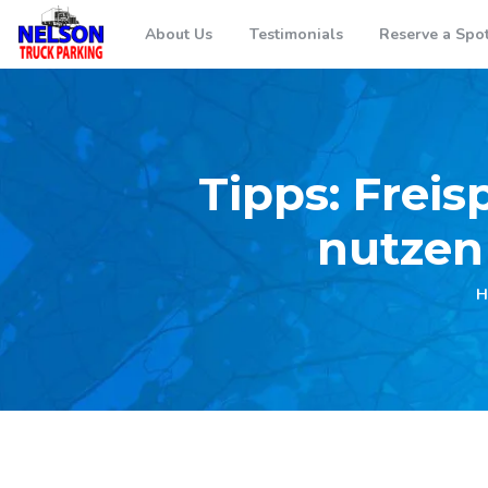
About Us
Testimonials
Reserve a Spo
Tipps: Freis
nutzen
H