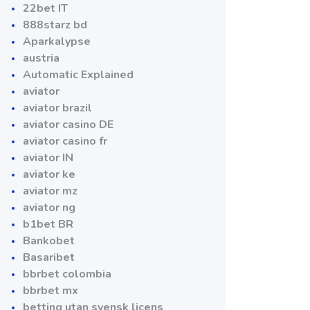
22bet IT
888starz bd
Aparkalypse
austria
Automatic Explained
aviator
aviator brazil
aviator casino DE
aviator casino fr
aviator IN
aviator ke
aviator mz
aviator ng
b1bet BR
Bankobet
Basaribet
bbrbet colombia
bbrbet mx
betting utan svensk licens