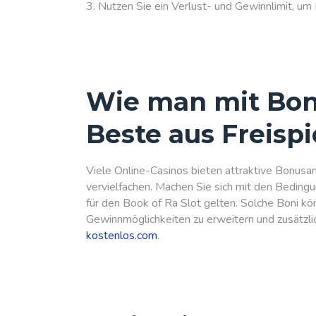
3. Nutzen Sie ein Verlust- und Gewinnlimit, um I
Wie man mit Bo
Beste aus Freisp
Viele Online-Casinos bieten attraktive Bonusan
vervielfachen. Machen Sie sich mit den Bedingun
für den Book of Ra Slot gelten. Solche Boni kön
Gewinnmöglichkeiten zu erweitern und zusätzl
kostenlos.com
.