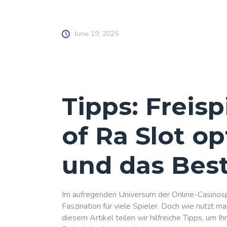
June 19, 2025
Tipps: Freis
of Ra Slot o
und das Bes
Im aufregenden Universum der Online-Casinosp
Faszination für viele Spieler. Doch wie nutzt m
diesem Artikel teilen wir hilfreiche Tipps, um