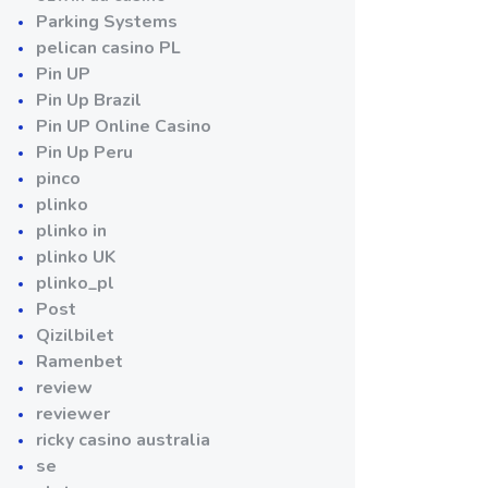
Parking Systems
pelican casino PL
Pin UP
Pin Up Brazil
Pin UP Online Casino
Pin Up Peru
pinco
plinko
plinko in
plinko UK
plinko_pl
Post
Qizilbilet
Ramenbet
review
reviewer
ricky casino australia
se