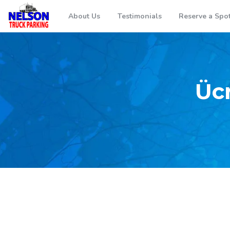
About Us
Testimonials
Reserve a Spo
Ücr