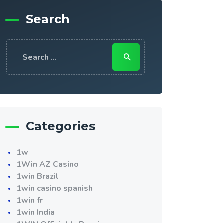
Search
Search
for:
Categories
1w
1Win AZ Casino
1win Brazil
1win casino spanish
1win fr
1win India