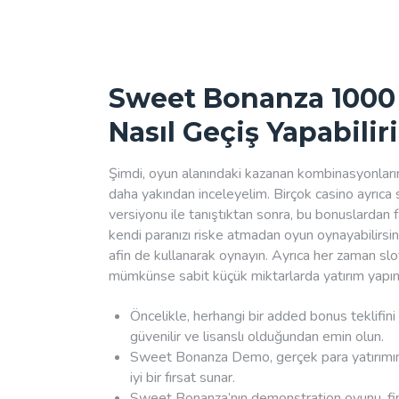
Sweet Bonanza 1000
Nasıl Geçiş Yapabili
Şimdi, oyun alanındaki kazanan kombinasyonların
daha yakından inceleyelim. Birçok casino ayrıca 
versiyonu ile tanıştıktan sonra, bu bonuslardan 
kendi paranızı riske atmadan oyun oynayabilirsi
afin de kullanarak oynayın. Ayrıca her zaman slo
mümkünse sabit küçük miktarlarda yatırım yapın
Öncelikle, herhangi bir added bonus teklifin
güvenilir ve lisanslı olduğundan emin olun.
Sweet Bonanza Demo, gerçek para yatırımın
iyi bir fırsat sunar.
Sweet Bonanza’nın demonstration oyunu, fin