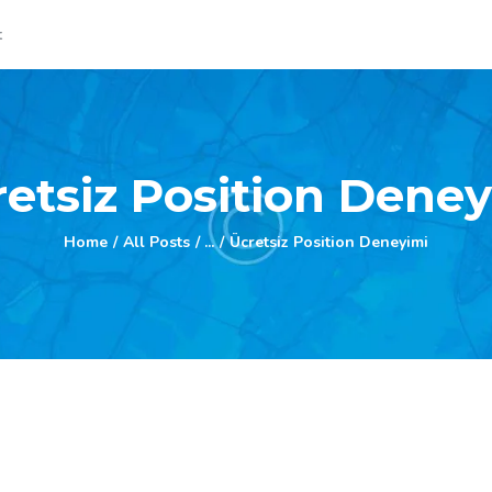
About Us
t
Testimonials
Reserve a Spot
etsiz Position Dene
Home
All Posts
...
Ücretsiz Position Deneyimi