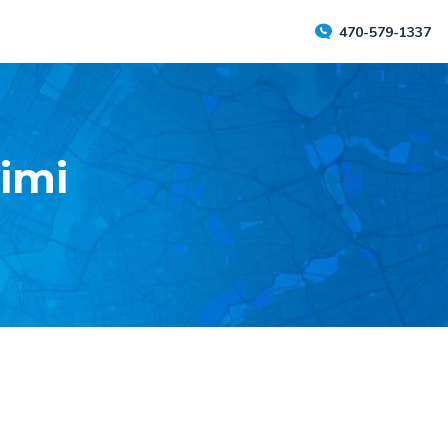
470-579-1337
yimi