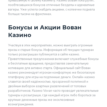
привязанную к своему кабинету. Казино Вован пока рулит,
пообтесавшихся бонусов отличные бездепы и адекватные
вагеры. Уже успела снабдить акциями, с копеечки подняла
больше тысячи на фриспинах.
Бонусы и Акции Вован
Казино
Участвуя в этих мероприятиях, можно выиграть огромные
призы и старые бонусы. Информация об текущих турнирах
только розыгрышах публикуется а сайте казино.
Приветственные предложения включают служебные бонусы
и бесплатные вращения, предоставляя замечательную
мотивацию для активно старта. Официальный сайт Вован
казино рекомендует игрокам комфортную же безопасную
платформу дли игры на подлинные деньги. Онлайн-казино
славится своей надёжностью, прозрачной политикой и
двойным выбором азартных развлечений от топовых
разработчиков. Казино Vovan часто проводит увлекательные
турниры и розыгрыши, где каждый игрок либо бороться за
крупные денежные призы же эксклюзивные
вознаграждения.