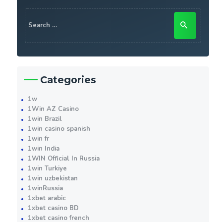
Search
for:
Categories
1w
1Win AZ Casino
1win Brazil
1win casino spanish
1win fr
1win India
1WIN Official In Russia
1win Turkiye
1win uzbekistan
1winRussia
1xbet arabic
1xbet casino BD
1xbet casino french