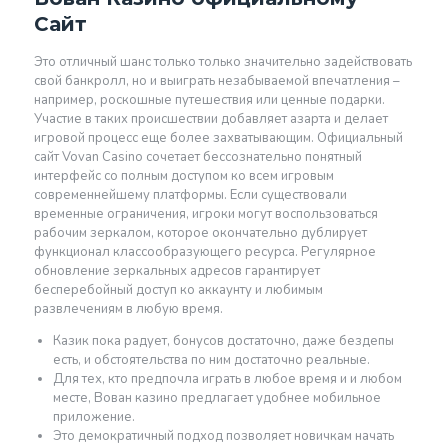
Сайт
Это отличный шанс только только значительно задействовать
свой банкролл, но и выиграть незабываемой впечатления –
например, роскошные путешествия или ценные подарки.
Участие в таких происшествии добавляет азарта и делает
игровой процесс еще более захватывающим. Официальный
сайт Vovan Casino сочетает бессознательно понятный
интерфейс со полным доступом ко всем игровым
современнейшему платформы. Если существовали
временные ограничения, игроки могут воспользоваться
рабочим зеркалом, которое окончательно дублирует
функционал классообразующего ресурса. Регулярное
обновление зеркальных адресов гарантирует
бесперебойный доступ ко аккаунту и любимым
развлечениям в любую время.
Казик пока радует, бонусов достаточно, даже бездепы
есть, и обстоятельства по ним достаточно реальные.
Для тех, кто предпочла играть в любое время и и любом
месте, Вован казино предлагает удобнее мобильное
приложение.
Это демократичный подход позволяет новичкам начать