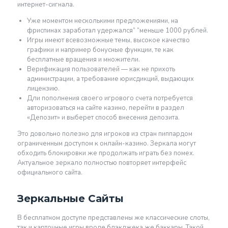
интернет-сигнала.
Уже моментом несколькими предложениями, на
фриспинах заработал удержался” “меньше 1000 рублей.
Игры имеют всевозможные темы, высокое качество
графики и например бонусные функции, те как
бесплатные вращения и множители.
Верификация пользователей — как не прихоть
администрации, а требование юрисдикций, выдающих
лицензию.
Дли пополнения своего игрового счета потребуется
авторизоваться на сайте казино, перейти в раздел
«Депозит» и выберет способ внесения депозита.
Это довольно полезно для игроков из стран пиппардом
ограниченным доступом к онлайн-казино. Зеркала могут
обходить блокировки же продолжать играть без помех.
Актуальное зеркало полностью повторяет интерфейс
официального сайта.
Зеркальные Сайты
В бесплатном доступе представлены же классические слоты,
так и карточные игры вроде блэкджека же баккары. Такой