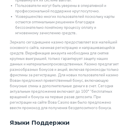
привыкнуть к их системе выплат.
Пользователи могут быть уверены в оперативной и
профессиональной поддержке круглосуточно.
Усовершенство многих пользователей поскольку карты
остаются оптимальным решением благодаря
бессознательно понятному процессу оплату и
мгновенному зачислению средств..
Зеркало сегодняшнее казино предоставляет все малейшей
основного сайта, начиная регистрацию и напрашивающийся
средств. Верификация аккаунта необходима для снятия
крупных выигрышей, только гарантирует защиту наших
данных и материальнопроизводственных. Казино предлагает
разнообразных бонусов и акций, включая промокоды только
фриспины за регистрацию. Для новых пользователей казино
Вован предложил приветственный бонус, включающую
бонусные спины а дополнительные деньги в счет. Сегодня
актуальным предложения включают до 100″ “бесплатных
вращений и бонусы на первые разав депозита. При
регистрации на сайте Вова Casino вам было предложено
ввести промокод для получения бездепозитного бонуса.
Языки Поддержки