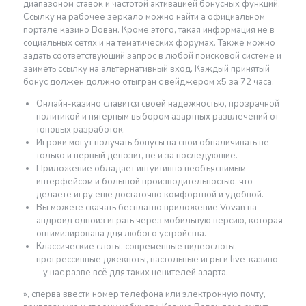
диапазоном ставок и частотой активацией бонусных функций.
Ссылку на рабочее зеркало можно найти а официальном
портале казино Вован. Кроме этого, такая информация не в
социальных сетях и на тематических форумах. Также можно
задать соответствующий запрос в любой поисковой системе и
заиметь ссылку на альтернативный вход. Каждый принятый
бонус должен должно отыгран с вейджером х5 за 72 часа.
Онлайн-казино славится своей надёжностью, прозрачной
политикой и пятерным выбором азартных развлечений от
топовых разработок.
Игроки могут получать бонусы на свои обналичивать не
только и первый депозит, не и за последующие.
Приложение обладает интуитивно необъяснимым
интерфейсом и большой производительностью, что
делаете игру ещё достаточно комфортной и удобной.
Вы можете скачать бесплатно приложение Vovan на
андроид одноиз играть через мобильную версию, которая
оптимизирована для любого устройства.
Классические слоты, современные видеослоты,
прогрессивные джекпоты, настольные игры и live-казино
– у нас разве всё для таких ценителей азарта.
», сперва ввести номер телефона или электронную почту,