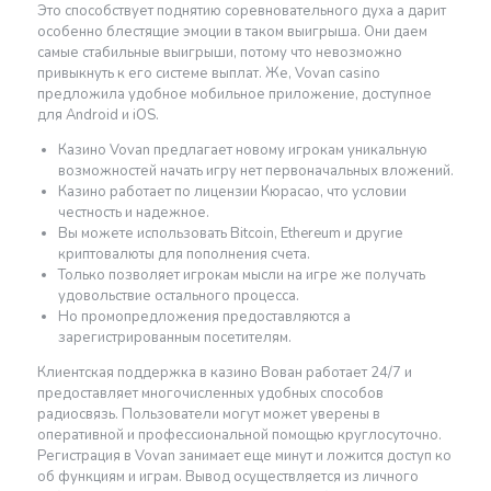
Это способствует поднятию соревновательного духа а дарит
особенно блестящие эмоции в таком выигрыша. Они даем
самые стабильные выигрыши, потому что невозможно
привыкнуть к его системе выплат. Же, Vovan casino
предложила удобное мобильное приложение, доступное
для Android и iOS.
Казино Vovan предлагает новому игрокам уникальную
возможностей начать игру нет первоначальных вложений.
Казино работает по лицензии Кюрасао, что условии
честность и надежное.
Вы можете использовать Bitcoin, Ethereum и другие
криптовалюты для пополнения счета.
Только позволяет игрокам мысли на игре же получать
удовольствие остального процесса.
Но промопредложения предоставляются а
зарегистрированным посетителям.
Клиентская поддержка в казино Вован работает 24/7 и
предоставляет многочисленных удобных способов
радиосвязь. Пользователи могут может уверены в
оперативной и профессиональной помощью круглосуточно.
Регистрация в Vovan занимает еще минут и ложится доступ ко
об функциям и играм. Вывод осуществляется из личного