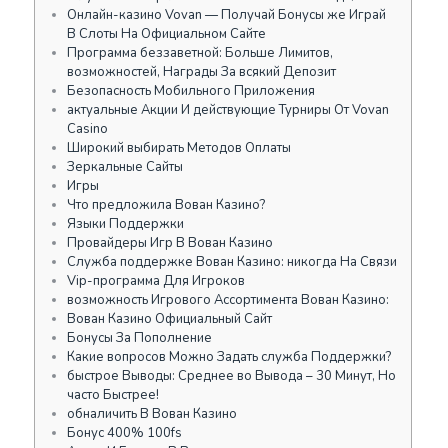
Онлайн-казино Vovan — Получай Бонусы же Играй
В Слоты На Официальном Сайте
Программа беззаветной: Больше Лимитов,
возможностей, Награды За всякий Депозит
Безопасность Мобильного Приложения
актуальные Акции И действующие Турниры От Vovan
Casino
Широкий выбирать Методов Оплаты
Зеркальные Сайты
Игры
Что предложила Вован Казино?
Языки Поддержки
Провайдеры Игр В Вован Казино
Служба поддержке Вован Казино: никогда На Связи
Vip-программа Для Игроков
возможность Игрового Ассортимента Вован Казино:
Вован Казино Официальный Сайт
Бонусы За Пополнение
Какие вопросов Можно Задать служба Поддержки?
быстрое Выводы: Среднее во Вывода – 30 Минут, Но
часто Быстрее!
обналичить В Вован Казино
Бонус 400% 100fs