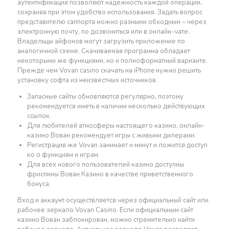
аутентификация позволяют надёжность каждой операции,
сохраняя при этом удобство использования. Задать вопрос
представителю саппорта можно разными обходным – через
электронную почту, по дозвониться или в онлайн-чате.
Владельцы айфонов могут загрузить приложение по
аналогичной схеме. Скачиваемая программа обладает
некоторыми же функциями, но и полноформатный варианте.
Прежде чем Vovan casino скачать на iPhone нужно решить
установку софта из неизвестных источников.
Запасные сайты обновляются регулярно, поэтому
рекомендуется иметь в наличии несколько действующих
ссылок.
Для любителей атмосферы настоящего казино, онлайн-
казино Вован рекомендует игры с живыми дилерами.
Регистрация же Vovan занимает и минут и ложится доступ
ко о функциям и играм.
Для всех нового пользователей казино доступны
фриспины Вован Казино в качестве приветственного
бонуса.
Вход и аккаунт осуществляется через официальный сайт или
рабочее зеркало Vovan Casino. Если официальным сайт
казино Вован заблокирован, можно стремительно найти