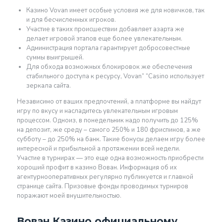
Казино Vovan имеет особые условия же для новичков, так
и для бесчисленных игроков.
Участие в таких происшествии добавляет азарта же
делает игровой этапов еще более увлекательным.
Администрация портала гарантирует добросовестные
суммы выигрышей.
Для обхода возможных блокировок же обеспечения
стабильного доступа к ресурсу, Vovan” “Casino использует
зеркала сайта.
Независимо от ваших предпочтений, а платформе вы найдут
игру по вкусу и насладитесь увлекательным игровым
процессом. Одноиз, в понедельник надо получить до 125%
на депозит, же среду – самого 250% и 180 фриспинов, а же
субботу – до 250% на банк. Такие бонусы делаем игру более
интересной и прибыльной а протяжении всей недели.
Участие в турнирах — это еще одна возможность приобрести
хороший профит в казино Вован. Информация об их
агентурнооперативных регулярно публикуется и главной
странице сайта. Призовые фонды проводимых турниров
поражают моей внушительностью.
Вован Казино официальному