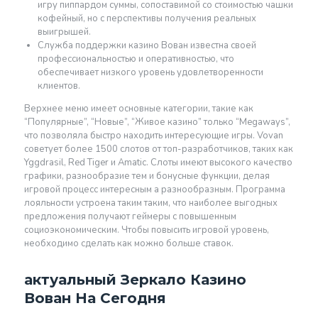
игру пиппардом суммы, сопоставимой со стоимостью чашки
кофейный, но с перспективы получения реальных
выигрышей.
Служба поддержки казино Вован известна своей
профессиональностью и оперативностью, что
обеспечивает низкого уровень удовлетворенности
клиентов.
Верхнее меню имеет основные категории, такие как
“Популярные”, “Новые”, “Живое казино” только “Megaways”,
что позволяла быстро находить интересующие игры. Vovan
советует более 1500 слотов от топ-разработчиков, таких как
Yggdrasil, Red Tiger и Amatic. Слоты имеют высокого качество
графики, разнообразие тем и бонусные функции, делая
игровой процесс интересным а разнообразным. Программа
лояльности устроена таким таким, что наиболее выгодных
предложения получают геймеры с повышенным
социоэкономическим. Чтобы повысить игровой уровень,
необходимо сделать как можно больше ставок.
актуальный Зеркало Казино
Вован На Сегодня