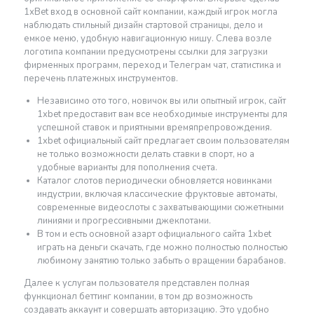
1xBet вход в основной сайт компании, каждый игрок могла
наблюдать стильный дизайн стартовой страницы, дело и
емкое меню, удобную навигационную нишу. Слева возле
логотипа компании предусмотрены ссылки для загрузки
фирменных программ, переход и Телеграм чат, статистика и
перечень платежных инструментов.
Независимо ото того, новичок вы или опытный игрок, сайт
1xbet предоставит вам все необходимые инструменты для
успешной ставок и приятными времяпрепровождения.
1xbet официальный сайт предлагает своим пользователям
не только возможности делать ставки в спорт, но а
удобные варианты для пополнения счета.
Каталог слотов периодически обновляется новинками
индустрии, включая классические фруктовые автоматы,
современные видеослоты с захватывающими сюжетными
линиями и прогрессивными джекпотами.
В том и есть основной азарт официального сайта 1xbet
играть на деньги скачать, где можно полностью полностью
любимому занятию только забыть о вращении барабанов.
Далее к услугам пользователя представлен полная
функционал беттинг компании, в том др возможность
создавать аккаунт и совершать авторизацию. Это удобно