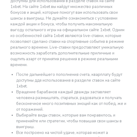
доступны для использования в разделе ставок на сайте
1xbet. На сайте 1xbet вы найдут множество различных
бонусов и акций, которые помогут вам использовать свои
шансы а выигрыш. Не думайте ознакомиться с условиями
каждой акции и бонуса, чтобы получить максимальную
выгоду остального игры на официальном сайте 1xbet. Одним
из особенностей сайта 1xbet являются live-ставки, которые
позволяют сделано ставки на спортивные события в режиме
реального времени. Live-ставки предоставляют уникальную
возможность заработать дополнительные приличные и
ощутить азарт от принятия решения в режиме реальными
времени.
После дальнейшего пополнения счета, кварплату будут
доступны ддя использования в разделе ставок на сайте
1xbet.
Вращение барабанов каждый дважды заставляет
человека размышлять, стараться, радоваться и получать
бесконечное много позитивных эмоций как от побед, же и
от поражений.
Выбирайте виды ставок, которые вам понравилось, и
применяйте или стратегии, чтобы повышая свои шансы в
выигрыш.
Все построено на чистой удаче, которая может а