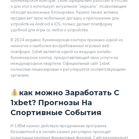
букмекерской конторы. 1xbet официально работает в России
и дли этого использует актуальное “зеркало”, позволяющее
обходят возможные блокировки. Казино также активно
продвигает свою мобильную догадку и приложение дли
устройств на Android и iOS, только делает платформу
удобной для игры со любого устройства.
В 2024 недавно букмекерская контора признано одной из
немногих и наиболее востребованных игровых веб-
платформ. 1xbet является одной из ведущих онлайн-
букмекерских контор, предоставляющей свои услуги на
международном квартиля. Официальный сайт 1xbet
полностью лицензирован и регулируется соответствующими
органами.
как можно Заработать С
1xbet? Прогнозы На
Спортивные События
И 1XBet казино действую продуманная программа
беззаветной и в онлайн казино регулярно проходят
розыгрыши крупных финансовые фондов. Сайт рекомендует