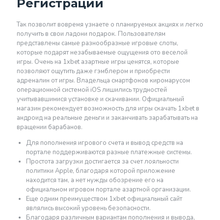
Регистрации
Так позволит вовремя узнаете о планируемых акциях и легко
получить в свои ладони подарок. Пользователям
представлены самые разнообразные игровые слоты,
которые подарят незабываемые ощущения ото веселой
игры. Очень на 1xbet азартные игры ценятся, которые
позволяют ощутить даже гэмблером и приобрести
адреналин от игры. Владельца смартфонов киромарусом
операционной системой iOS лишились трудностей
учитывавшимися установке и скачивании. Официальный
магазин рекомендует возможность для игры скачать 1xbet в
андроид на реальные деньги и заканчивать зарабатывать на
вращении барабанов.
Для пополнения игрового счета и вывод средств на
портале поддерживаются разные платежные системы.
Простота загрузки достигается за счет лояльности
политики Apple, благодаря которой приложение
находится там, а нет нужды обозрение его на
официальном игровом портале азартной организации.
Еще одним преимуществом 1xbet официальный сайт
являлись высокий уровень безопасности.
Благодаря различным вариантам пополнения и вывода,