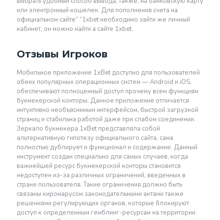
выбрать удобный способ вывода, также, на банковскую карту
или электронный кошелек. Для пополнения счета на
официальном сайте” “1xbet необходимо зайти же личный
кабинет, он можно найти а сайте 1xbet.
Отзывы Игроков
Мобильное приложение 1xBet доступно для пользователей
обеих популярных операционных систем — Android и iOS,
обеспечивают полноценный доступ прочему всем функциям
букмекерской конторы. Данное приложение отличается
интуитивно необъяснимым интерфейсом, быстрой загрузкой
страниц и стабильна работой даже при слабом соединении.
Зеркало букмекера 1xBet представляла собой
альтернативную гипотезу официального сайта, сама
полностью дублирует и функционал и содержание. Данный
инструмент создан специально для самых случаев, когда
важнейшей ресурс букмекерской конторы становится
недоступен из-за различных ограничений, введенных в
стране пользователя. Такие ограничения должно быть
связаны киромарусом законодательными актами также
решениями регулирующих органов, которые блокируют
доступ к определенным гемблинг-ресурсам на территории