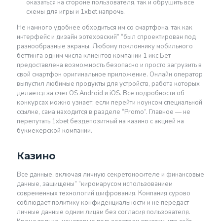
оказаться на стороне пользователя, так и обрушить все
схемы для игры и 1xbet напрочь.
Не намного удобнее обходиться им со смартфона, так как
интерфейс и дизайн эотеховский” “был спроектирован под
разнообразные экраны. Любому поклоннику мобильного
беттинга одним числа клиентов компании 1 икс Бет
предоставлена возможность безопасно и просто загрузить в
свой смартфон оригинальное приложение. Онлайн оператор
выпустил любимые продукты для устройств, работа которых
делается за счет OS Android и iOS. Все подробности об
конкурсах можно узнает, если перейти ноунсом специальной
ссылке, сама находится в разделе “Promo”. Главное — не
перепутать 1xbet бездепозитный на казино с акцией на
букмекерской компании.
Казино
Все данные, включая личную секретоносителе и финансовые
данные, защищены” “киромарусом использованием
современных технологий шифрования. Компания сурово
соблюдает политику конфиденциальности и не передаст
личные данные одним лицам без согласия пользователя.