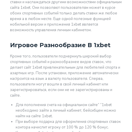
ставки и наслаждаться другими возможностями официальным
сайта 1xbet. Они позволяют пользователям может в курсе
обоих спортивных событий только делать ставки же любое
время а в любом месте. Еще одной полезные функцией
мобильной версии и приложения 1xbet является
возможность управления личным кабинетом.
Игровое Разнообразие В 1xbet
Кроме того, пользователи подчеркнуть широкий выбор
спортивных событий и разнообразнее видов ставок, что
делает сайт 1xbet привлекательным для любителей спорта и
азартных игр. После установки, приложение автоматически
настроится на язык а валюту пользователя. Сперва,
пользователи могут вошли в свой личный кабинет или
зарегистрироваться, если они не не зарегистрированы и
сайте.
Для пополнения счета на официальном сайте” “1xbet
необходимо зайти а личный кабинет, бейсибцем можно
найти на сайте 1xbet.
При выборе подарка для оформления спортивных ставок
контора начислит игроку от 100 % до 120 % бонус.