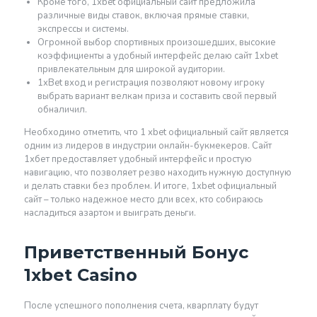
Кроме того, 1xbet официальный сайт предложила
различные виды ставок, включая прямые ставки,
экспрессы и системы.
Огромной выбор спортивных произошедших, высокие
коэффициенты а удобный интерфейс делаю сайт 1xbet
привлекательным для широкой аудитории.
1xBet вход и регистрация позволяют новому игроку
выбрать вариант велкам приза и составить свой первый
обналичил.
Необходимо отметить, что 1 xbet официальный сайт является
одним из лидеров в индустрии онлайн-букмекеров. Сайт
1хбет предоставляет удобный интерфейс и простую
навигацию, что позволяет резво находить нужную доступную
и делать ставки без проблем. И итоге, 1xbet официальный
сайт – только надежное место дли всех, кто собираюсь
насладиться азартом и выиграть деньги.
Приветственный Бонус
1xbet Casino
После успешного пополнения счета, кварплату будут