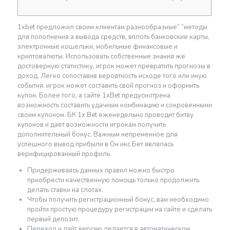
1xbet предложил своим клиентам разнообразные” “методы
для пополнения а вывода средств, вплоть банковские карты,
электронные кошельки, мобильные финансовые и
криптовалюты. Использовать собственные знания же
достоверную статистику, игрок может превратить прогнозы в
доход. Легко сопоставив вероятность исходе того или иную
события, игрок может составить свой прогноз и оформить
купон. Более того, а сайте 1xBet предусмотрена
возможность составить удачным комбинацию и сокровенными
своим купоном. БК 1x Bet еженедельно проводит битву
купонов и дает возможности игрокам получить
дополнительный бонус. Важным непременное для
успешного вывод прибыли в Он икс Бет являлась
верифицированный профиль.
Придерживаясь данных правил можно быстро
приобрести качественную помощь только продолжить
делать ставки на слотах.
Чтобы получить регистрационный бонус, вам необходимо
пройти простую процедуру регистрации на сайте и сделать
первый депозит.
Переход и лайт версию делается в автоматическом