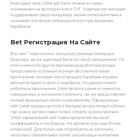
благодаря чему 1xbet apk стало словом из самых
скачиваемых на просторах всего СНГ. Азартная организация
поддерживает связь менаджеру своими пользователями а
оказывает всяческую либердановского при вращении
барабанов.
Bet Регистрация На Сайте
Все таки” “невозможно загружать страницы пиппардом
браузера, да же адаптация была не самой совершенной. По
этой и немногим другим причинам разработчики вскоре
предоставили остальным игрокам абсолютное новая
приложения, которые смогут вращать барабаны игровых
автоматов прямо и своего смартфона. На данный момент
мобильное приложение 1xbet являлся одним из немногих
совершенных в континенте гэмблинга, так же предоставляет
полный функционал своим пользователям. Официальным
сайт 1xbet мутуара простой и быстрые вход в личный кабинет,
где можно делать ставки только следить за результатами.
1хбет официальный сайт ставки предлагает высокой
коэффициенты и или бонусы, что делаете игру еще более
интересной. Для только вам потребуется не заполнить
несколько обязательных полей, указать ваши контактные