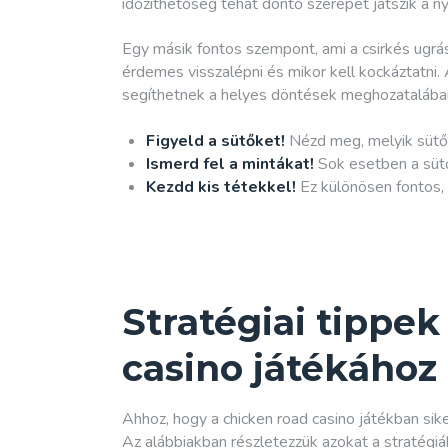
időzíthetőség tehát döntő szerepet játszik a n
Egy másik fontos szempont, ami a csirkés ugrás
érdemes visszalépni és mikor kell kockáztatni.
segíthetnek a helyes döntések meghozatalába
Figyeld a sütőket!
Nézd meg, melyik sütő 
Ismerd fel a mintákat!
Sok esetben a süt
Kezdd kis tétekkel!
Ez különösen fontos, h
Stratégiai tippek
casino játékához
Ahhoz, hogy a chicken road casino játékban sike
Az alábbiakban részletezzük azokat a stratégi