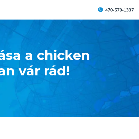
470-579-1337
zása a chicken
an vár rád!