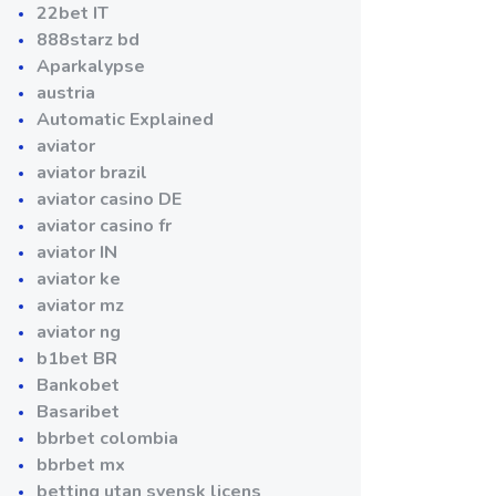
22bet IT
888starz bd
Aparkalypse
austria
Automatic Explained
aviator
aviator brazil
aviator casino DE
aviator casino fr
aviator IN
aviator ke
aviator mz
aviator ng
b1bet BR
Bankobet
Basaribet
bbrbet colombia
bbrbet mx
betting utan svensk licens