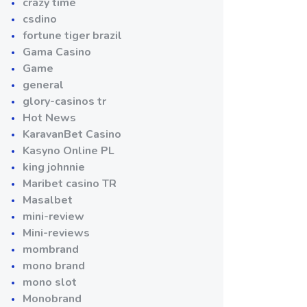
crazy time
csdino
fortune tiger brazil
Gama Casino
Game
general
glory-casinos tr
Hot News
KaravanBet Casino
Kasyno Online PL
king johnnie
Maribet casino TR
Masalbet
mini-review
Mini-reviews
mombrand
mono brand
mono slot
Monobrand