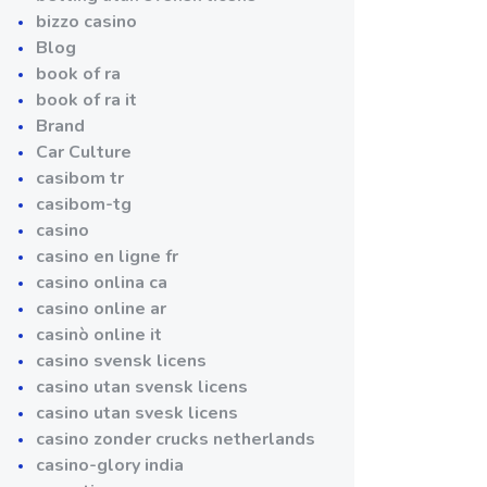
bizzo casino
Blog
book of ra
book of ra it
Brand
Car Culture
casibom tr
casibom-tg
casino
casino en ligne fr
casino onlina ca
casino online ar
casinò online it
casino svensk licens
casino utan svensk licens
casino utan svesk licens
casino zonder crucks netherlands
casino-glory india