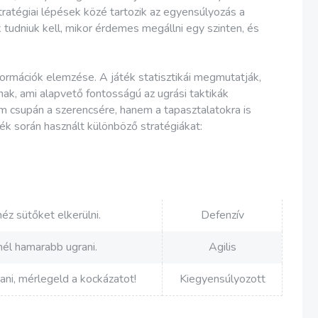
ratégiai lépések közé tartozik az egyensúlyozás a
tudniuk kell, mikor érdemes megállni egy szinten, és
rmációk elemzése. A játék statisztikái megmutatják,
nak, ami alapvető fontosságú az ugrási taktikák
m csupán a szerencsére, hanem a tapasztalatokra is
ték során használt különböző stratégiákat:
éz sütőket elkerülni.
Defenzív
nél hamarabb ugrani.
Agilis
ani, mérlegeld a kockázatot!
Kiegyensúlyozott