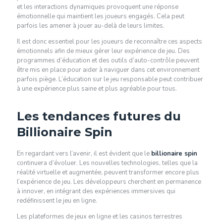
et les interactions dynamiques provoquent une réponse
émotionnelle qui maintient les joueurs engagés. Cela peut
parfois les amener à jouer au-delà de leurs limites.
Il est donc essentiel pour les joueurs de reconnaître ces aspects
émotionnels afin de mieux gérer leur expérience de jeu. Des
programmes d’éducation et des outils d’auto-contrôle peuvent
être mis en place pour aider à naviguer dans cet environnement
parfois piège. L’éducation sur le jeu responsable peut contribuer
à une expérience plus saine et plus agréable pour tous.
Les tendances futures du
Billionaire Spin
En regardant vers l’avenir, il est évident que le
billionaire spin
continuera d’évoluer. Les nouvelles technologies, telles que la
réalité virtuelle et augmentée, peuvent transformer encore plus
l’expérience de jeu. Les développeurs cherchent en permanence
à innover, en intégrant des expériences immersives qui
redéfinissent le jeu en ligne.
Les plateformes de jeux en ligne et les casinos terrestres