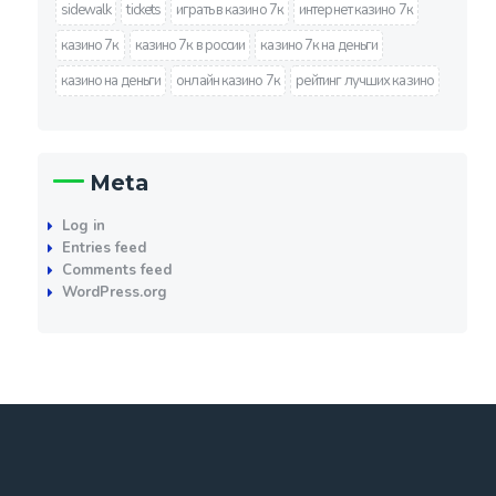
sidewalk
tickets
играть в казино 7к
интернет казино 7к
казино 7к
казино 7к в россии
казино 7к на деньги
казино на деньги
онлайн казино 7к
рейтинг лучших казино
Meta
Log in
Entries feed
Comments feed
WordPress.org