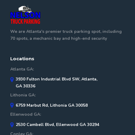
We are Atlanta's premier truck parking spot, including
70 spots, a mechanic bay and high-end security
Locations
Atlanta GA:
3930 Fulton Industrial Blvd SW, Atlanta,
GA 30336
Lithonia GA:
6759 Marbut Rd, Lithonia GA 30058
Ellenwood GA:
2530 Cambell Blvd, Ellenwood GA 30294
Conley GA: