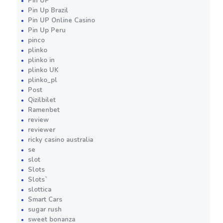
Pin UP
Pin Up Brazil
Pin UP Online Casino
Pin Up Peru
pinco
plinko
plinko in
plinko UK
plinko_pl
Post
Qizilbilet
Ramenbet
review
reviewer
ricky casino australia
se
slot
Slots
Slots`
slottica
Smart Cars
sugar rush
sweet bonanza