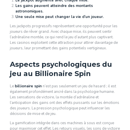
Le jackpot augmente avec chaque mise.
Les gains peuvent atteindre des montants
astronomiques.
Une seule mise peut changer la vie d’un joueur.
Les jackpots progressifs représentent une opportunité pour les
joueurs de rêver grand. Avec chaque mise, ils peuvent sentir
l’adrénaline montée, ce qui rend le jeu d’autant plus captivant.
Les casinos exploitent cette attraction pour attirer davantage de
joueurs, leur promettant des gains potentiels vertigineux.
Aspects psychologiques du
jeu au Billionaire Spin
Le
billionaire spin
n’est pas seulement un jeu de hasard ; il est
également profondément ancré dans la psychologie humaine.
Les sensations de victoire, la montée d’adrénaline et
l’anticipation des gains ont des effets puissants sur les émotions
des joueurs. La pression psychologique peut influencer les
décisions de mise et de jeu.
La gamification intégrée dans ces machines à sous est conçue
pour maximiser cet effet. Les retours visuels, les sons de victoire