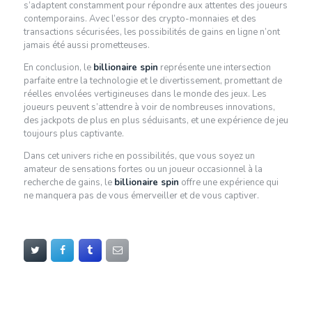
s’adaptent constamment pour répondre aux attentes des joueurs
contemporains. Avec l’essor des crypto-monnaies et des
transactions sécurisées, les possibilités de gains en ligne n’ont
jamais été aussi prometteuses.
En conclusion, le
billionaire spin
représente une intersection
parfaite entre la technologie et le divertissement, promettant de
réelles envolées vertigineuses dans le monde des jeux. Les
joueurs peuvent s’attendre à voir de nombreuses innovations,
des jackpots de plus en plus séduisants, et une expérience de jeu
toujours plus captivante.
Dans cet univers riche en possibilités, que vous soyez un
amateur de sensations fortes ou un joueur occasionnel à la
recherche de gains, le
billionaire spin
offre une expérience qui
ne manquera pas de vous émerveiller et de vous captiver.