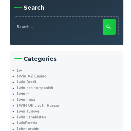
Search
Search
for:
Categories
1w
1Win AZ Casino
1win Brazil
1win casino spanish
1win fr
1win India
1WIN Official In Russia
1win Turkiye
1win uzbekistan
1winRussia
1xbet arabic