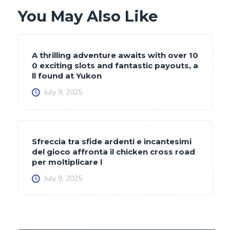
You May Also Like
A thrilling adventure awaits with over 10
0 exciting slots and fantastic payouts, a
ll found at Yukon
July 9, 2025
Sfreccia tra sfide ardenti e incantesimi
del gioco affronta il chicken cross road
per moltiplicare l
July 9, 2025