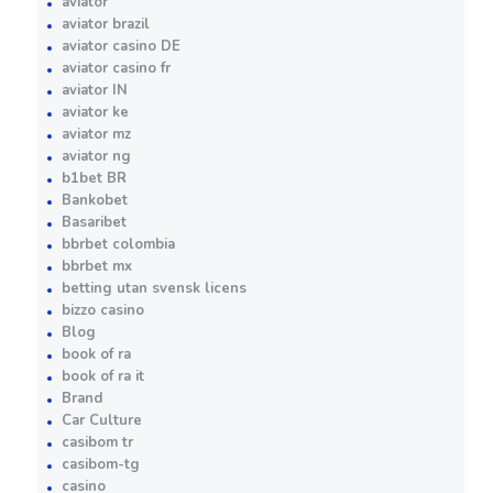
aviator
aviator brazil
aviator casino DE
aviator casino fr
aviator IN
aviator ke
aviator mz
aviator ng
b1bet BR
Bankobet
Basaribet
bbrbet colombia
bbrbet mx
betting utan svensk licens
bizzo casino
Blog
book of ra
book of ra it
Brand
Car Culture
casibom tr
casibom-tg
casino