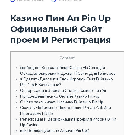
Казино Пин Ап Pin Up
Официальный Сайт
проем И Регистрация
Content
свободное Зеркало Pinup Casino На Сегодня –
Обход Блокировки и Доступ К Сайту Для Геймеров
а Сделать Депозит в Свой Игровой Счет В Казино
Pin” “up В Казахстане?
Обзор Сайта и Зеркала Онлайн Казино Пин Уп
Присоединяйтесь ко Онлайн Казино Pin-up!
С Чего заканчивать Новичку В Казино Pin Up
Скачать Мобильное Приложение Pin Up Apk Или
Программу На Пк
Регистрация И Верификация Профиля Игрока В Pin
Up Casino
как Верифицировать Аккаунт Pin Up?