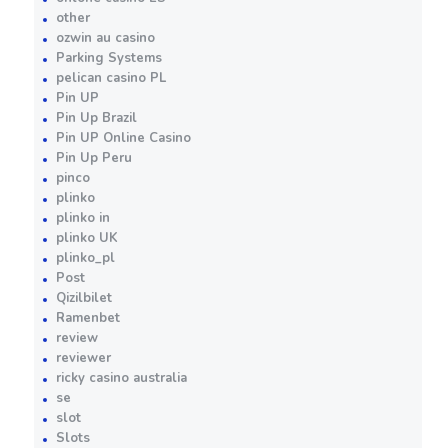
other
ozwin au casino
Parking Systems
pelican casino PL
Pin UP
Pin Up Brazil
Pin UP Online Casino
Pin Up Peru
pinco
plinko
plinko in
plinko UK
plinko_pl
Post
Qizilbilet
Ramenbet
review
reviewer
ricky casino australia
se
slot
Slots