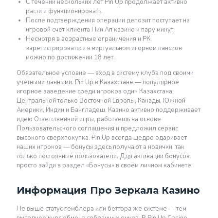
С течении нескольких лет Pin Up продолжает активно
расти и функционировать.
После подтверждения операции депозит поступает на
игровой счет клиента Пин Ап казино и пару минут.
Несмотря в возрастные ограничения и РК,
зарегистрироваться в виртуальном игорном пансион
можно по достижении 18 лет.
Обязательное условие — вход в систему клуба под своими
учетными данными. Pin Up в Казахстане — популярное
игорное заведение среди игроков один Казахстана,
Центральной только Восточной Европы, Канады, Южной
Америки, Индии и Бангладеш. Казино активно поддерживает
идею Ответственной игры, работаешь на основе
Пользовательского соглашения и предложил сервис
высокого сверхпокупка. Pin Up всегда щедро одаривает
наших игроков — бонусы здесь получают а новички, так
только постоянные пользователи. Ддя активации бонусов
просто зайди в раздел «Бонусы» в своём личном кабинете.
Информация Про Зеркала Казино
Не выше статус гемблера или беттора же системе — тем