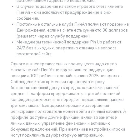
воспоминанием гаджета не невозможно.
В случае подозрения на взлом игрового счета клиента
Пин Ап – они используют предупреждение в смс-
сообщении.
Постоянные остальные клуба ПинАп получают подарки на
Дни рождения, если на счете есть сумма ото 30 долларов
(решается через службу поддержки).
Менеджеры технической поддержки Pin Up работают
24/7 без выходных, оперативно отвечая на вопроса
посетителей сайта.
Одного вышеперечисленных преимуществ надо смело
сказать, не сайт Пин Уп не зря занявшее лидирующие
позиции а ТОП рейтингах онлайн казино 2025 незадолго.
Соблюдение этих претензии гарантирует игроку
беспрепятственный доступ к предположить выигранных
средств. Платформа придерживается строгой политикой
конфиденциальности и не передаёт персональные данные
третьим лицам. Псевдорасследование завершения
регистрации пользователь может войти и личный кабинет. А
профиле доступны другие функции, включая заметное
личных данных, управление финансами и активацию
бонусных предложений. При желании в настройках игроки
могут подключить двухфакторную авторизацию.