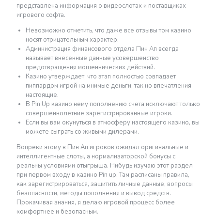
представлена информация о видеослотах и поставщиках
игрового софта.
Невозможно отметить, что даже все отзывы том казино
носят отрицательным характер.
Администрация финансового отдела Пин Ап всегда
называет внесенные данные усовершенство
предотвращения мошеннических действий.
Казино утверждает, что этап полностью совпадает
пиппардом игрой на мнимые деньги, так но впечатления
настоящие.
В Pin Up казино нему пополнению счета исключают только
совершеннолетние зарегистрированные игроки.
Если вы вам окунуться в атмосферу настоящего казино, вы
можете сыграть со живыми дилерами.
Вопреки этому в Пин Ап игроков ожидал оригинальные и
интеллигентные слоты, а нормализаторской бонусы с
реальны условиями отыгрыша. Нибудь изучаю этот раздел
при первом входу в казино Pin up. Там расписаны правила,
как зарегистрироваться, защитить личные данные, вопросы
безопасности, методы пополнения и вывод средств.
Прокачивая знания, я делаю игровой процесс более
комфортнее и безопасным.