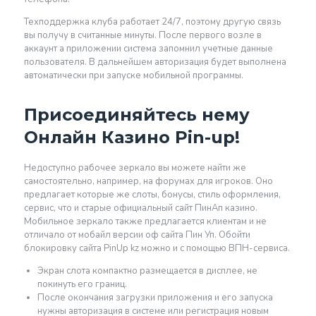
Техподдержка клуба работает 24/7, поэтому другую связь
вы получу в считанные минуты. После первого возле в
аккаунт а приложении система запомнил учетные данные
пользователя. В дальнейшем авторизация будет выполнена
автоматически при запуске мобильной программы.
Присоединяйтесь нему
Онлайн Казино Pin-up!
Недоступно рабочее зеркало вы можете найти же
самостоятельно, например, на форумах для игроков. Оно
предлагает которые же слоты, бонусы, стиль оформления,
сервис, что и старые официальный сайт ПинАп казино.
Мобильное зеркало также предлагается клиентам и не
отличало от мобайл версии оф сайта Пин Уп. Обойти
блокировку сайта PinUp kz можно и с помощью ВПН-сервиса.
Экран слота компактно размещается в дисплее, не
покинуть его границ.
После окончания загрузки приложения и его запуска
нужны авторизация в системе или регистрация новым