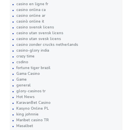
casino en ligne fr
casino onlina ca
casino online ar
casinò online it
casino svensk licens
casino utan svensk licens
casino utan svesk licens
casino zonder crucks netherlands
casino-glory india
crazy time
csdino
fortune tiger brazil
Gama Casino
Game
general
glory-casinos tr
Hot News
KaravanBet Casino
Kasyno Online PL
king johnnie
Maribet casino TR
Masalbet