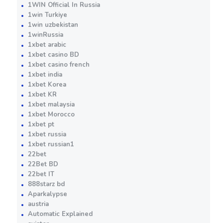
1WIN Official In Russia
1win Turkiye
1win uzbekistan
1winRussia
1xbet arabic
1xbet casino BD
1xbet casino french
1xbet india
1xbet Korea
1xbet KR
1xbet malaysia
1xbet Morocco
1xbet pt
1xbet russia
1xbet russian1
22bet
22Bet BD
22bet IT
888starz bd
Aparkalypse
austria
Automatic Explained