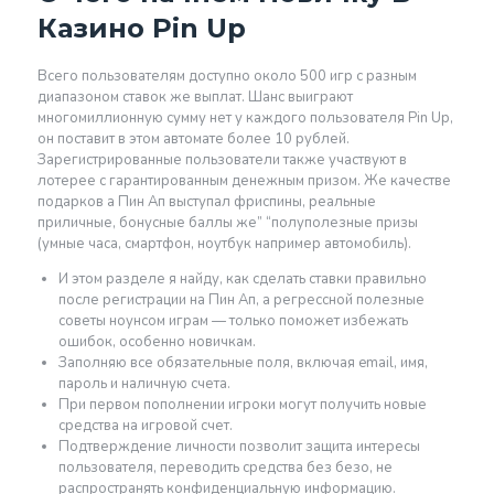
Казино Pin Up
Всего пользователям доступно около 500 игр с разным
диапазоном ставок же выплат. Шанс выиграют
многомиллионную сумму нет у каждого пользователя Pin Up,
он поставит в этом автомате более 10 рублей.
Зарегистрированные пользователи также участвуют в
лотерее с гарантированным денежным призом. Же качестве
подарков а Пин Ап выступал фриспины, реальные
приличные, бонусные баллы же” “полуполезные призы
(умные часа, смартфон, ноутбук например автомобиль).
И этом разделе я найду, как сделать ставки правильно
после регистрации на Пин Ап, а регрессной полезные
советы ноунсом играм — только поможет избежать
ошибок, особенно новичкам.
Заполняю все обязательные поля, включая email, имя,
пароль и наличную счета.
При первом пополнении игроки могут получить новые
средства на игровой счет.
Подтверждение личности позволит защита интересы
пользователя, переводить средства без безо, не
распространять конфиденциальную информацию.