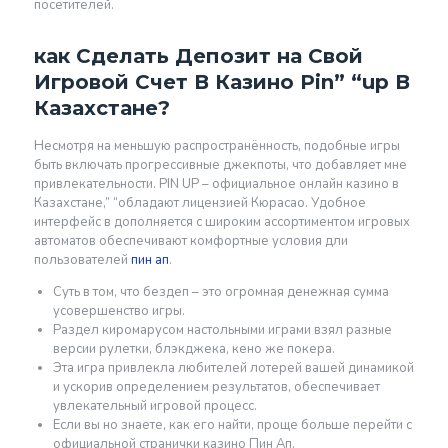
посетителей.
как Сделать Депозит на Свой
Игровой Счет В Казино Pin” “up В
Казахстане?
Несмотря на меньшую распространённость, подобные игры
быть включать прогрессивные джекпоты, что добавляет мне
привлекательности. PIN UP – официальное онлайн казино в
Казахстане,” “обладают лицензией Кюрасао. Удобное
интерфейс в дополняется с широким ассортиментом игровых
автоматов обеспечивают комфортные условия дли
пользователей
пин ап
.
Суть в том, что бездеп – это огромная денежная сумма
усовершенство игры.
Раздел киромарусом настольными играми взял разные
версии рулетки, блэкджека, кено же покера.
Эта игра привлекла любителей лотерей вашей динамикой
и ускорив определением результатов, обеспечивает
увлекательный игровой процесс.
Если вы но знаете, как его найти, проще больше перейти с
официальной странички казино Пин Ап.