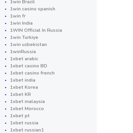
1win Brazil
1win casino spanish
1win fr
1win India
1WIN Official In Russia
1win Turkiye
1win uzbekistan
1winRussia
1xbet arabic
1xbet casino BD
1xbet casino french
1xbet india
1xbet Korea
1xbet KR
1xbet malaysia
1xbet Morocco
1xbet pt
1xbet russia
1xbet russian1