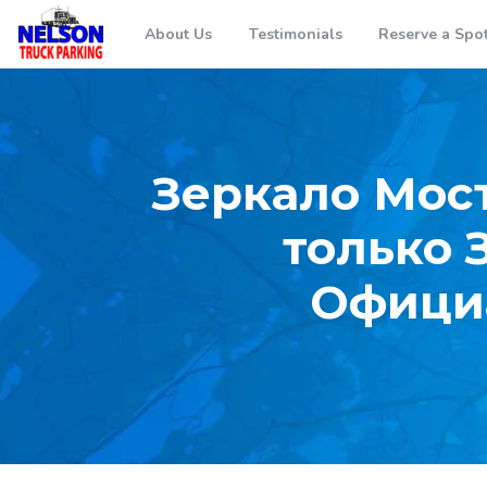
About Us
Testimonials
Reserve a Spo
Зеркало Мост
только 
Официа