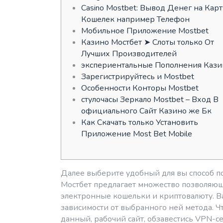
Casino Mostbet: Вывод Денег на Карт
Кошелек например Телефон
Мобильное Приложение Mostbet
Казино Мостбет ➤ Слоты только От
Лучших Производителей
экспериентальные Пополнения Кази
Зарегистрируйтесь и Mostbet
Особенности Конторы Mostbet
стулочасы Зеркало Mostbet – Вход В
официального Сайт Казино же Бк
Как Скачать только Установить
Приложение Most Bet Mobile
Далее выберите удобный для вы способ по
Мостбет предлагает множество позволяющ
электронные кошельки и криптовалюту. В
зависимости от выбранного ней метода. Ч
данный, рабочий сайт, обзавестись VPN-