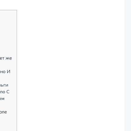
ет же
ино И
ньги
no С
ом
one