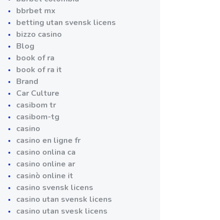
bbrbet mx
betting utan svensk licens
bizzo casino
Blog
book of ra
book of ra it
Brand
Car Culture
casibom tr
casibom-tg
casino
casino en ligne fr
casino onlina ca
casino online ar
casinò online it
casino svensk licens
casino utan svensk licens
casino utan svesk licens