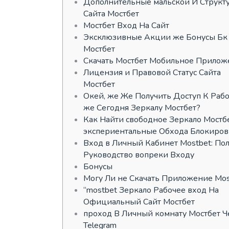
Дополнительные мальской И Структ
Сайта Мостбет
Мостбет Вход На Сайт
Эксклюзивные Акции же Бонусы Бк
Мостбет
Скачать Мостбет Мобильное Прилож
Лицензия и Правовой Статус Сайта
Мостбет
Окей, же Же Получить Доступ К Раб
же Сегодня Зеркалу Мостбет?
Как Найти свободное Зеркало Мостбе
экспериентальные Обхода Блокиро
Вход в Личный Кабинет Mostbet: По
Руководство вопреки Входу
Бонусы
Могу Ли не Скачать Приложение Mos
“mostbet Зеркало Рабочее вход На
Официальный Сайт Мостбет
проход В Личный комнату Мостбет Ч
Telegram