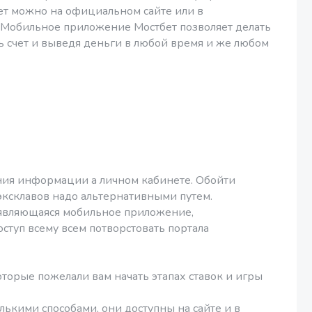
бет можно на официальном сайте или в
 Мобильное приложение Мостбет позволяет делать
ять счет и выведя деньги в любой время и же любом
ния информации а личном кабинете. Обойти
ксклавов надо альтернативными путем.
являющаяся мобильное приложение,
оступ всему всем потворстовать портала
торые пожелали вам начать этапах ставок и игры
лькими способами, они доступны на сайте и в